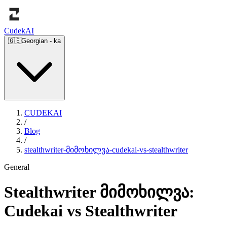
Cudek
AI
🇬🇪
Georgian
-
ka
CUDEKAI
/
Blog
/
stealthwriter-მიმოხილვა-cudekai-vs-stealthwriter
General
Stealthwriter მიმოხილვა:
Cudekai vs Stealthwriter