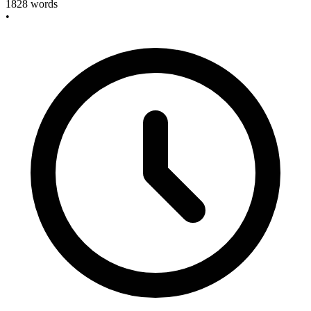
1828
words
•