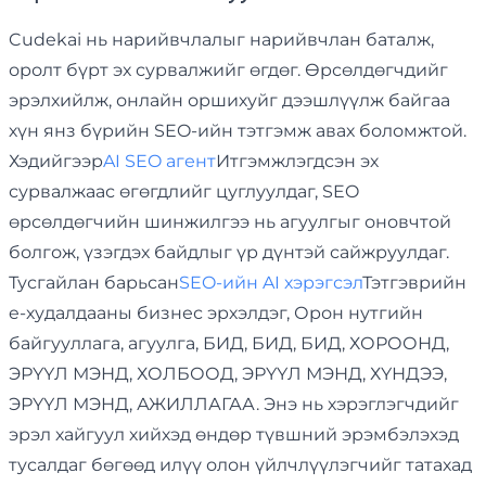
Cudekai нь нарийвчлалыг нарийвчлан баталж,
оролт бүрт эх сурвалжийг өгдөг. Өрсөлдөгчдийг
эрэлхийлж, онлайн оршихуйг дээшлүүлж байгаа
хүн янз бүрийн SEO-ийн тэтгэмж авах боломжтой.
Хэдийгээр
AI SEO агент
Итгэмжлэгдсэн эх
сурвалжаас өгөгдлийг цуглуулдаг, SEO
өрсөлдөгчийн шинжилгээ нь агуулгыг оновчтой
болгож, үзэгдэх байдлыг үр дүнтэй сайжруулдаг.
Тусгайлан барьсан
SEO-ийн AI хэрэгсэл
Тэтгэврийн
e-худалдааны бизнес эрхэлдэг, Орон нутгийн
байгууллага, агуулга, БИД, БИД, БИД, ХОРООНД,
ЭРҮҮЛ МЭНД, ХОЛБООД, ЭРҮҮЛ МЭНД, ХҮНДЭЭ,
ЭРҮҮЛ МЭНД, АЖИЛЛАГАА. Энэ нь хэрэглэгчдийг
эрэл хайгуул хийхэд өндөр түвшний эрэмбэлэхэд
тусалдаг бөгөөд илүү олон үйлчлүүлэгчийг татахад