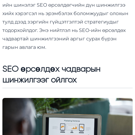
ийн шинэлэг SEO өрсөлдөгчийн дүн шинжилгээ
хийх хэрэгсэл нь эрэмбэлэх боломжуудыг олохын
тулд дээд зэргийн гүйцэтгэлтэй стратегиудыг
тодорхойлдог. Энэ нийтлэл нь SEO-ийн өрсөлдөх
чадвартай шинжилгээний аргыг сурах бүрэн
гарын авлага юм.
SEO өрсөлдөх чадварын
шинжилгээг ойлгох