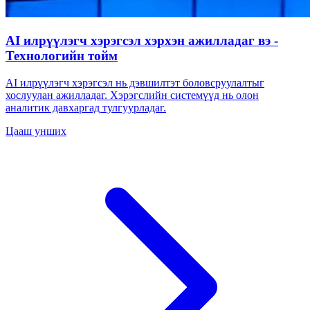
AI илрүүлэгч хэрэгсэл хэрхэн ажилладаг вэ -
Технологийн тойм
AI илрүүлэгч хэрэгсэл нь дэвшилтэт боловсруулалтыг
хослуулан ажилладаг. Хэрэгслийн системүүд нь олон
аналитик давхаргад тулгуурладаг.
Цааш унших