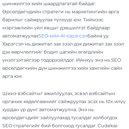
шинжилгээ хийх шаардлагатай байдаг.
Өрсөлдөгчдийн стратеги нь маркетингийн арга
барилыг сайжруулах түлхүүр юм. Тиймээс
мэргэжлийн үйл явцыг дэвшилтэт байдлаар
автоматжуулах
SEO-ийн AI хэрэгсэл
Байна уу.
Хэрэгсэл нь дижитал зах зээл дэх дижитал зах зээл
дэх өөрчлөлтийг бодит цагийн өгөгдлийн
үнэлгээтэйгээр тодорхойлдог. Ийнхүү энэ нь SEO
өрсөлдөгчийн дүн шинжилгээ хийх хамгийн сайн
арга юм.
Шинэ вэбсайтыг ажиллуулах, эсвэл вэбсайтын
органик хөдөлгөөнийг сайжруулах эсэх нь 10x илүү
хурдан үр дүнг автоматжуулна. Энэ нь
өрсөлдөгчдийг зайлуулахад тусалдаг холбогдох
SEO стратегийг бий болгоход тусалдаг. Cudekai-