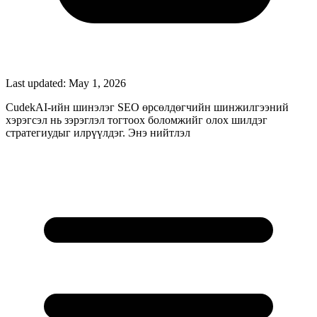
Last updated:
May 1, 2026
CudekAI-ийн шинэлэг SEO өрсөлдөгчийн шинжилгээний
хэрэгсэл нь зэрэглэл тогтоох боломжийг олох шилдэг
стратегиудыг илрүүлдэг. Энэ нийтлэл