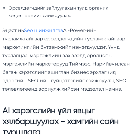
Өрсөлдөгчдийг зайлуулахын тулд органик
хөдөлгөөнийг сайжруулах.
Эцэст нь
Seo шинжилгээ
AI-Power-ийн
тусламжтайгаар өрсөлдөгчдийн тусламжтайгаар
маркетингийн бүтээмжийг нэмэгдүүлдэг. Үүнд
туслалцаа, мэргэжлийн зах зээлд оролцогч,
мэргэжлийн маркетерууд Тиймээс, Нарийвчилсан
багаж хэрэгслийг ашиглан бизнес эрхлэгчид
одоогийн SEO-ийн гүйцэтгэлийг сайжруулж, SEO
төлөвлөгөөнд зориулж хийсэн мэдээлэл нэмнэ.
AI хэрэгслийн үйл явцыг
хялбаршуулах - хамгийн сайн
туршлага