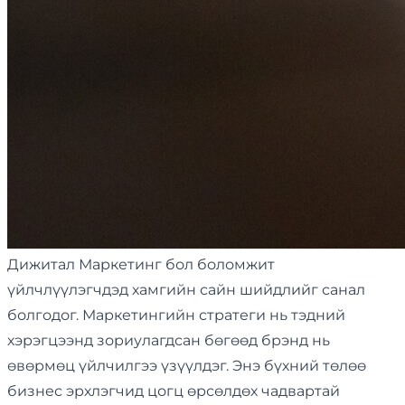
Дижитал Маркетинг бол боломжит
үйлчлүүлэгчдэд хамгийн сайн шийдлийг санал
болгодог. Маркетингийн стратеги нь тэдний
хэрэгцээнд зориулагдсан бөгөөд брэнд нь
өвөрмөц үйлчилгээ үзүүлдэг. Энэ бүхний төлөө
бизнес эрхлэгчид цогц өрсөлдөх чадвартай