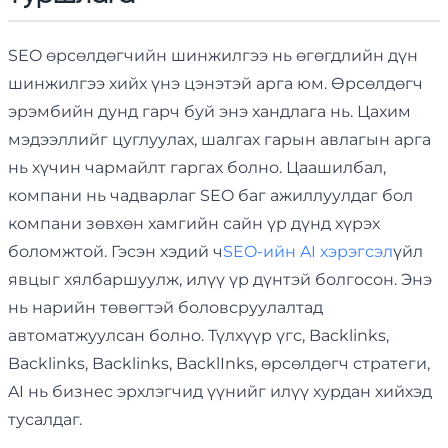
SEO өрсөлдөгчийн шинжилгээ нь өгөгдлийн дүн
шинжилгээ хийх үнэ цэнэтэй арга юм. Өрсөлдөгч
эрэмбийн дунд гарч буй энэ хандлага нь. Цахим
мэдээллийг цуглуулах, шалгах гарын авлагын арга
нь хүчин чармайлт гаргах болно. Цаашилбал,
компани нь чадварлаг SEO баг ажиллуулдаг бол
компани зөвхөн хамгийн сайн үр дүнд хүрэх
боломжтой. Гэсэн хэдий ч
SEO-ийн AI хэрэгсэл
үйл
явцыг хялбаршуулж, илүү үр дүнтэй болгосон. Энэ
нь нарийн төвөгтэй боловсруулалтад
автоматжуулсан болно. Түлхүүр үгс, Backlinks,
Backlinks, Backlinks, BacklInks, өрсөлдөгч стратеги,
AI нь бизнес эрхлэгчид үүнийг илүү хурдан хийхэд
тусалдаг.