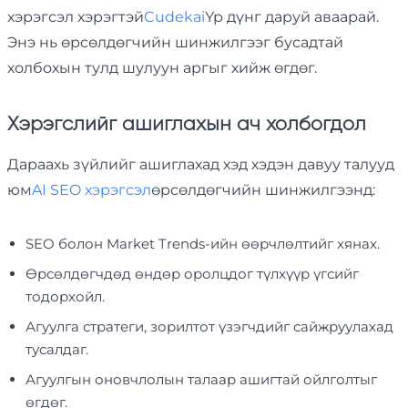
хэрэгсэл хэрэгтэй
Cudekai
Үр дүнг даруй аваарай.
Энэ нь өрсөлдөгчийн шинжилгээг бусадтай
холбохын тулд шулуун аргыг хийж өгдөг.
Хэрэгслийг ашиглахын ач холбогдол
Дараахь зүйлийг ашиглахад хэд хэдэн давуу талууд
юм
AI SEO хэрэгсэл
өрсөлдөгчийн шинжилгээнд:
SEO болон Market Trends-ийн өөрчлөлтийг хянах.
Өрсөлдөгчдөд өндөр оролцдог түлхүүр үгсийг
тодорхойл.
Агуулга стратеги, зорилтот үзэгчдийг сайжруулахад
тусалдаг.
Агуулгын оновчлолын талаар ашигтай ойлголтыг
өгдөг.