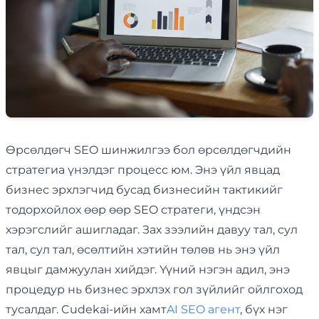
Өрсөлдөгч SEO шинжилгээ бол өрсөлдөгчдийн
стратегиа үнэлдэг процесс юм. Энэ үйл явцад
бизнес эрхлэгчид бусад бизнесийн тактикийг
тодорхойлох өөр өөр SEO стратеги, үндсэн
хэрэгслийг ашигладаг. Зах зээлийн давуу тал, сул
тал, сул тал, өсөлтийн хэтийн төлөв нь энэ үйл
явцыг дамжуулан хийдэг. Үүний нэгэн адил, энэ
процедур нь бизнес эрхлэх гол зүйлийг ойлгоход
тусалдаг. Cudekai-ийн хамт
AI SEO агент
, бүх нэг