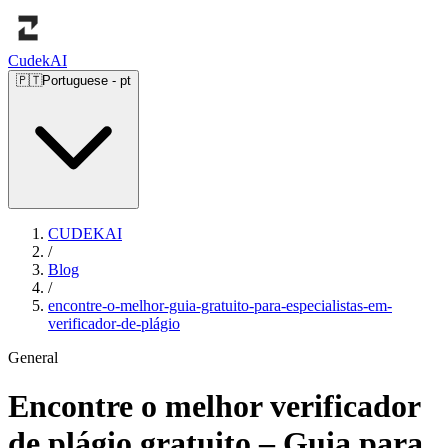
Cudek
AI
🇵🇹
Portuguese
-
pt
CUDEKAI
/
Blog
/
encontre-o-melhor-guia-gratuito-para-especialistas-em-
verificador-de-plágio
General
Encontre o melhor verificador
de plágio gratuito – Guia para