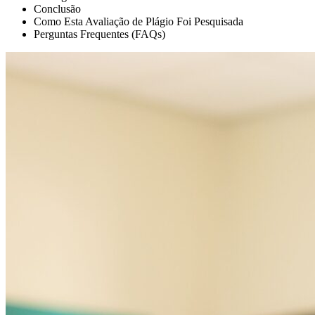
Conclusão
Como Esta Avaliação de Plágio Foi Pesquisada
Perguntas Frequentes (FAQs)