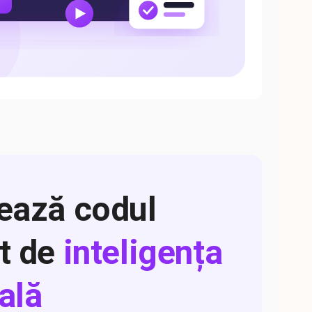
ează codul
t de
inteligența
ială