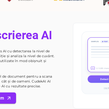
scrierea AI
SAMPLES:
AI TEXT
s AI cu detectarea la nivel de
ție și analiza la nivel de cuvânt.
utilizate în mod obișnuit și
0 / 5,000 chara
vel de document pentru a scana
Detect 
 cât și de oameni. CudekAI AI
AI cu rezultate precise.
IN
um