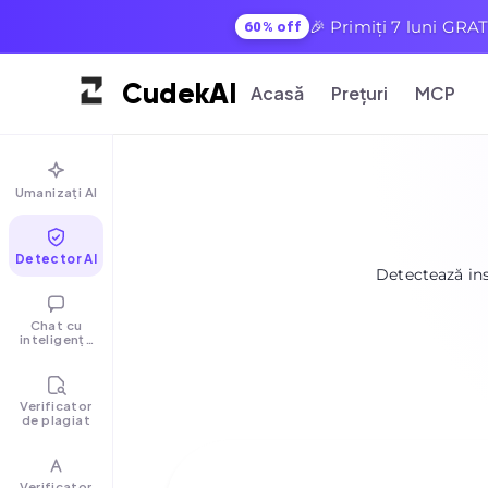
🎉 Primiți 7 luni GRAT
60% off
Cudek
AI
Acasă
Prețuri
MCP
Umanizați AI
Detector AI
Detectează inst
Chat cu
inteligență
artificială
Verificator
de plagiat
Verificator