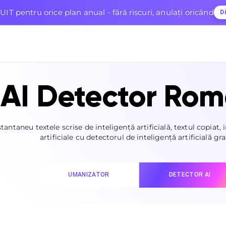
UIT pentru orice plan anual - fără riscuri, anulați oricând
D
AI Detector Ro
antaneu textele scrise de inteligență artificială, textul copiat, 
artificiale cu detectorul de inteligență artificială gra
UMANIZATOR
DETECTOR AI