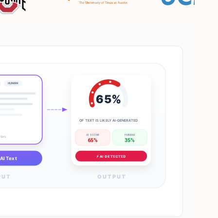
HUMAN
65%
OF TEXT IS LIKELY AI-GENERATED
AI SCORE
HUMAN
cters
65%
35%
⚡ AI DETECTED
AI Text
PUT
OUTPUT