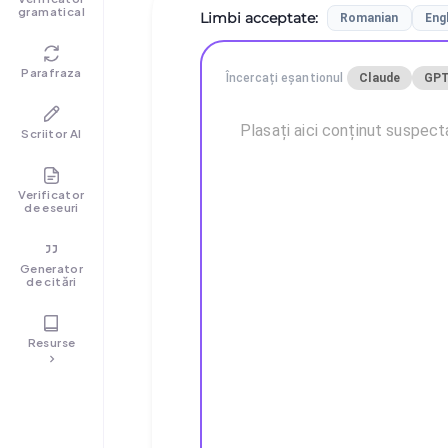
gramatical
Limbi acceptate
:
Romanian
Eng
Parafraza
Încercați eșantionul
Claude
GPT
Scriitor AI
Verificator
de eseuri
Generator
de citări
Resurse