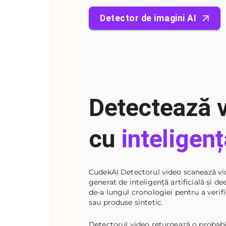
Detector de imagini AI
Detectează v
cu
inteligenț
CudekAI Detectorul video scanează vid
generat de inteligență artificială și d
de-a lungul cronologiei pentru a verif
sau produse sintetic.
Detectorul video returnează o probabili