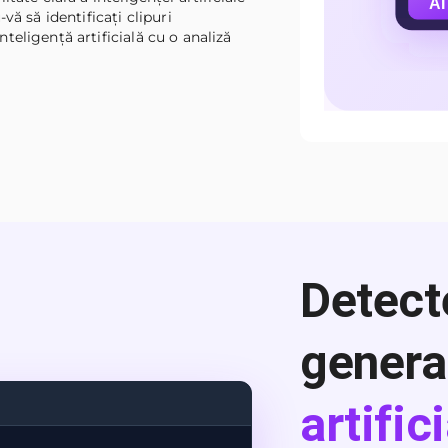
vă să identificați clipuri
eligență artificială cu o analiză
Detect
genera
artific