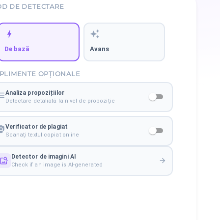
D DE DETECTARE
De bază
Avans
PLIMENTE OPȚIONALE
Analiza propozițiilor
Detectare detaliată la nivel de propoziție
Verificator de plagiat
Scanați textul copiat online
Detector de imagini AI
Check if an image is AI-generated