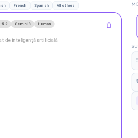
MO
lish
French
Spanish
All others
-5.2
Gemini 3
Human
SU