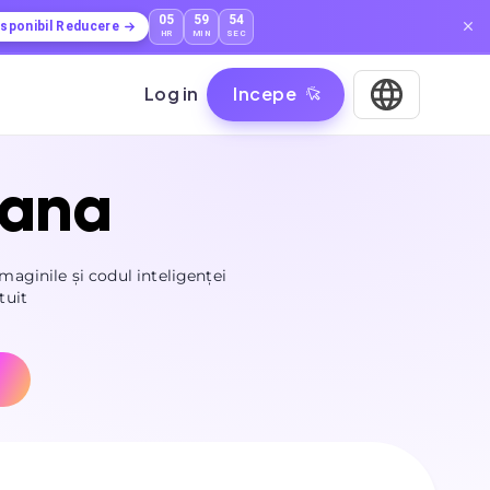
05
59
53
isponibil Reducere
HR
MIN
SEC
Log in
Incepe
mana
imaginile și codul inteligenței
tuit