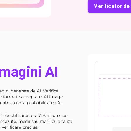
Verificator de 
imagini AI
ini generate de AI. Verifică
te formate acceptate. AI Image
entru a nota probabilitatea AI.
tele utilizând o rată AI și un scor
I scăzute, medii sau mari, cu analiză
 verificare precisă.