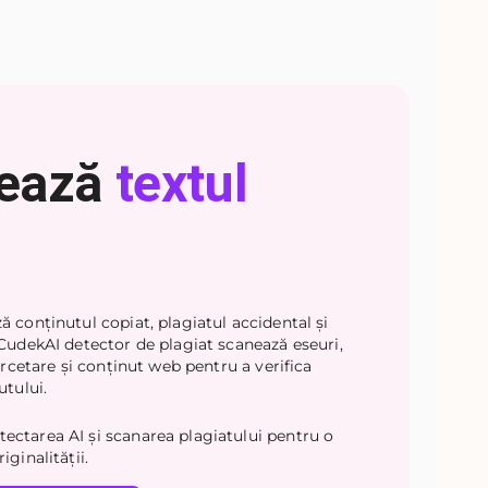
ează
textul
 conținutul copiat, plagiatul accidental și
 CudekAI detector de plagiat scanează eseuri,
cercetare și conținut web pentru a verifica
utului.
ctarea AI și scanarea plagiatului pentru o
iginalității.