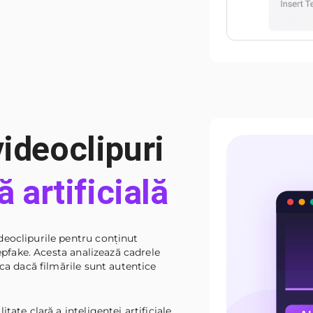
ideoclipuri
ă artificială
eoclipurile pentru conținut
eepfake. Acesta analizează cadrele
ica dacă filmările sunt autentice
tate clară a inteligenței artificiale