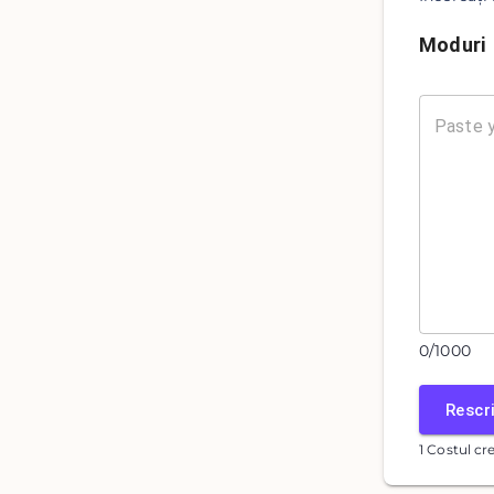
Moduri
0
/
1000
Rescri
1 Costul cr