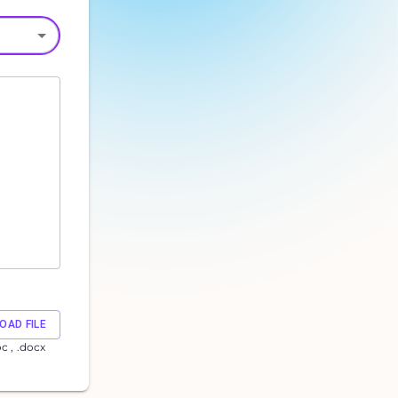
OAD FILE
oc , .docx