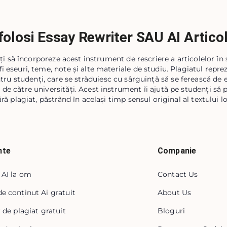
folosi Essay Rewriter SAU AI Artico
ți să încorporeze acest instrument de rescriere a articolelor în
fi eseuri, teme, note și alte materiale de studiu. Plagiatul repr
tru studenți, care se străduiesc cu sârguință să se ferească de e
de către universități. Acest instrument îi ajută pe studenți să
ără plagiat, păstrând în același timp sensul original al textului lo
nte
Companie
 AI la om
Contact Us
e conținut Ai gratuit
About Us
r de plagiat gratuit
Bloguri