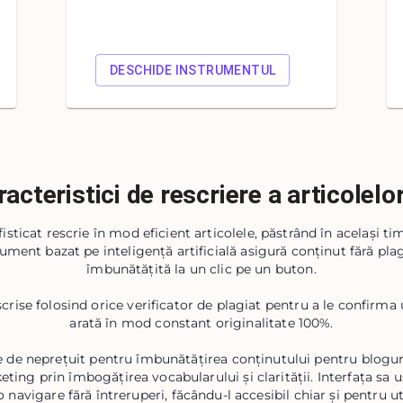
DESCHIDE INSTRUMENTUL
acteristici de rescriere a articolelo
sticat rescrie în mod eficient articolele, păstrând în același ti
rument bazat pe inteligență artificială asigură conținut fără plagi
îmbunătățită la un clic pe un buton.
escrise folosind orice verificator de plagiat pentru a le confirma 
arată în mod constant originalitate 100%.
 de neprețuit pentru îmbunătățirea conținutului pentru bloguri
ting prin îmbogățirea vocabularului și clarității. Interfața sa uș
navigare fără întreruperi, făcându-l accesibil chiar și pentru uti