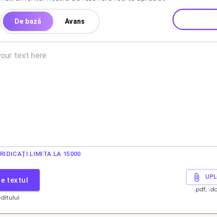
De bază
Avans
RIDICAȚI LIMITA LA 15000
UPL
e textul
.pdf, .d
editului