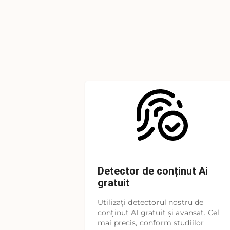
Detector de conținut Ai
gratuit
Utilizați detectorul nostru de
conținut AI gratuit și avansat. Cel
mai precis, conform studiilor