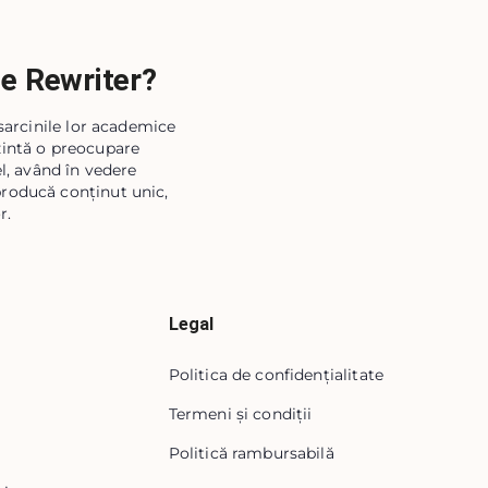
le Rewriter?
 sarcinile lor academice
ezintă o preocupare
l, având în vedere
 producă conținut unic,
r.
Legal
Politica de confidențialitate
Termeni și condiții
Politică rambursabilă