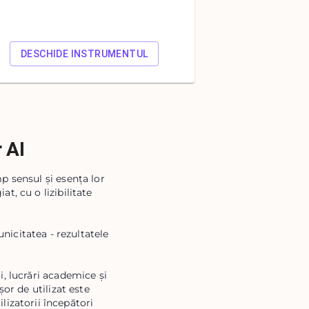
DESCHIDE INSTRUMENTUL
r AI
mp sensul și esența lor
at, cu o lizibilitate
unicitatea - rezultatele
, lucrări academice și
or de utilizat este
lizatorii începători