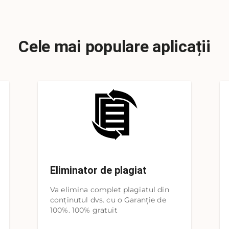
Cele mai populare aplicații
Eliminator de plagiat
Va elimina complet plagiatul din
conținutul dvs. cu o Garanție de
100%. 100% gratuit