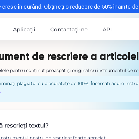
e cresc în curând. Obțineți o reducere de 50% înainte de a
Aplicații
Contactaţi-ne
API
rument de rescriere a articolel
lele pentru conținut proaspăt și original cu instrumentul de res
eliminați plagiatul cu o acuratețe de 100%. Încercați acum inst
ă rescrieți textul?
 instrumentul nostru de rescriere foarte apreciat