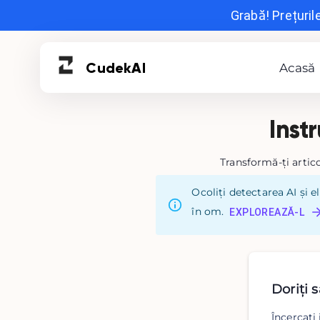
Grabă! Prețuril
Cudek
AI
Acasă
Inst
Transformă-ți artico
Ocoliți detectarea AI și 
în om.
EXPLOREAZĂ-L
Doriți s
Încercați