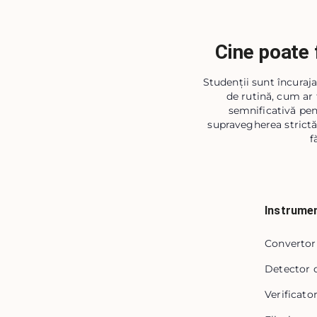
Cine poate 
Studenții sunt încuraja
de rutină, cum ar 
semnificativă pen
supravegherea strictă 
f
Instrume
Convertor
Detector d
Verificato