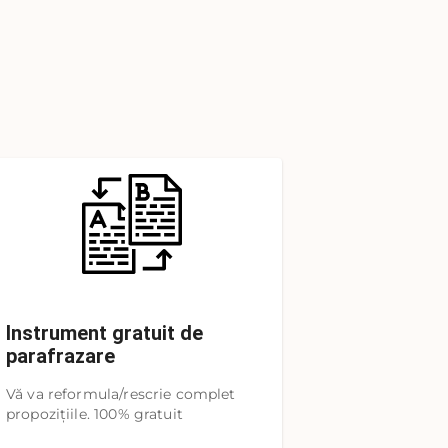
Instrument gratuit de
parafrazare
Vă va reformula/rescrie complet
propozițiile. 100% gratuit