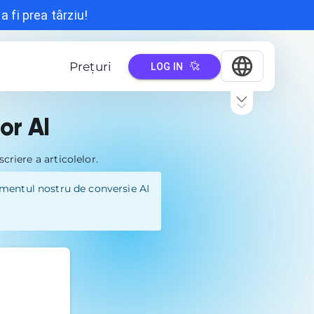
 fi prea târziu!
Prețuri
LOG IN
or AI
criere a articolelor.
rumentul nostru de conversie AI