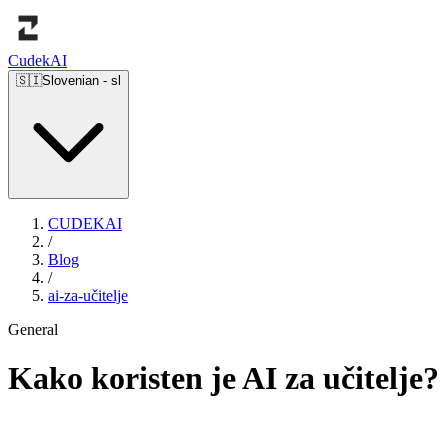
Cudek
AI
🇸🇮
Slovenian
-
sl
CUDEKAI
/
Blog
/
ai-za-učitelje
General
Kako koristen je AI za učitelje