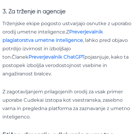
3. Za trženje in agencije
Trženjske ekipe pogosto ustvarjajo osnutke z uporabo
orodij umetne inteligence.Z
Preverjevalnik
plagiatorstva umetne inteligence
, lahko pred objavo
potrdijo izvirnost in izboljšajo
ton.Članek
Preverjevalnik ChatGPT
pojasnjuje, kako ta
postopek izboljša verodostojnost vsebine in
angažiranost bralcev.
Z zagotavljanjem prilagojenih orodij za vsak primer
uporabe Cudekai izstopa kot vsestranska, zasebno
varna in pregledna platforma za zaznavanje z umetno
inteligenco.