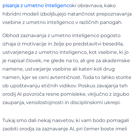
pisanja z umetno inteligenco
ki obravnava, kako
hibridni modeli izboljšujejo natančnost prepoznavanja
vsebine z umetno inteligenco v različnih panogah.
Obhod zaznavanja z umetno inteligenco pogosto
izhaja iz motivacije in želje po predstavitvi besedila,
ustvarjenega z umetno inteligenco, kot vsebine, ki jo
je napisal človek, ne glede na to, ali gre za akademske
namene, ustvarjanje vsebine ali kateri koli drug
namen, kjer se ceni avtentičnost. Toda to lahko storite
ob upoštevanju etičnih vidikov. Poskus zavajanja teh
orodij AI povzroča resne pomisleke, vključno z izgubo
zaupanja, verodostojnosti in disciplinskimi ukrepi.
Tukaj smo dali nekaj nasvetov, ki vam bodo pomagali
zaobiti orodja za zaznavanje AI, pri čemer boste imeli