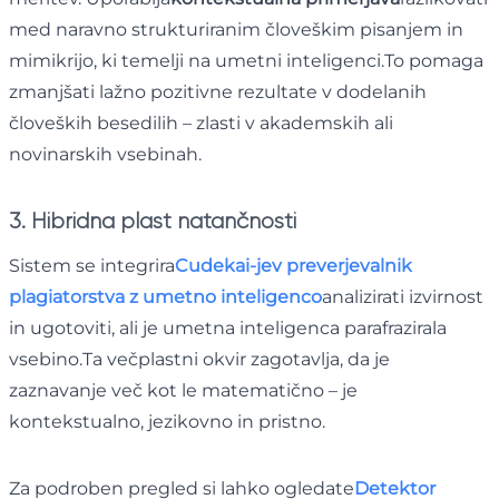
med naravno strukturiranim človeškim pisanjem in
mimikrijo, ki temelji na umetni inteligenci.To pomaga
zmanjšati lažno pozitivne rezultate v dodelanih
človeških besedilih – zlasti v akademskih ali
novinarskih vsebinah.
3. Hibridna plast natančnosti
Sistem se integrira
Cudekai-jev preverjevalnik
plagiatorstva z umetno inteligenco
analizirati izvirnost
in ugotoviti, ali je umetna inteligenca parafrazirala
vsebino.Ta večplastni okvir zagotavlja, da je
zaznavanje več kot le matematično – je
kontekstualno, jezikovno in pristno.
Za podroben pregled si lahko ogledate
Detektor