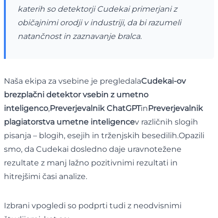
katerih so detektorji Cudekai primerjani z
običajnimi orodji v industriji, da bi razumeli
natančnost in zaznavanje bralca.
Naša ekipa za vsebine je pregledala
Cudekai-ov
brezplačni detektor vsebin z umetno
inteligenco
,
Preverjevalnik ChatGPT
in
Preverjevalnik
plagiatorstva umetne inteligence
v različnih slogih
pisanja – blogih, esejih in trženjskih besedilih.Opazili
smo, da Cudekai dosledno daje uravnotežene
rezultate z manj lažno pozitivnimi rezultati in
hitrejšimi časi analize.
Izbrani vpogledi so podprti tudi z neodvisnimi