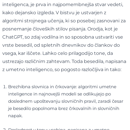
inteligenca, je prva in najpomembnejša stvar vedeti,
kako dejansko izgleda. V bistvu je ustvarjen z
algoritmi strojnega učenja, ki so posebej zasnovani za
posnemanje človeških stilov pisanja. Orodja, kot je
ChatGPT, so zdaj vodilna in so sposobna ustvariti vse
vrste besedil, od spletnih dnevnikov do člankov do
vsega, kar iščete. Lahko celo prilagodijo tone, da
ustrezajo različnim zahtevam. Toda besedila, napisana
z umetno inteligenco, so pogosto razločljiva in tako:
Brezhibna slovnica in črkovanje: algoritmi umetne
inteligence in najnovejši modeli se odlikujejo po
doslednem upoštevanju slovničnih pravil, zaradi česar
je besedilo popolnoma brez črkovalnih in slovničnih
napak.
Doslednost v tonu: vsebina, napisana z umetno