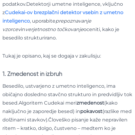
podatkov.Detektorji umetne inteligence, vključno
z
Cudekai-ov brezplačni detektor vsebin z umetno
inteligenco
, uporabite
prepoznavanje
vzorcev
in
verjetnostno točkovanje
oceniti, kako je
besedilo strukturirano.
Tukaj je opisano, kaj se dogaja v zakulisju:
1. Zmedenost in izbruh
Besedilo, ustvarjeno z umetno inteligenco, ima
običajno dosledno stavčno strukturo in predvidljiv tok
besed.Algoritem Cudekai meri
zmedenost
(kako
naključno je zaporedje besed) in
pokavost
(razlike med
dolžinami stavkov).Človeško pisanje kaže nepravilen
ritem – kratko, dolgo, čustveno – medtem ko je