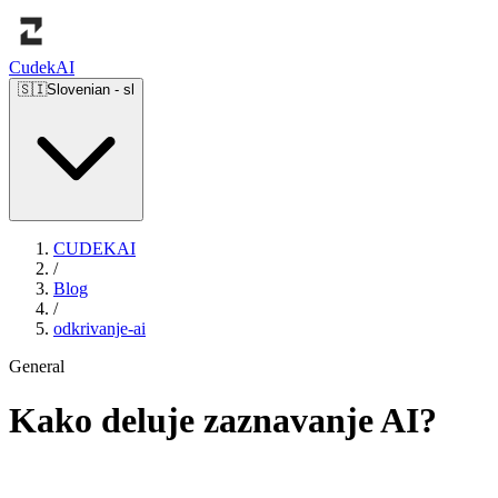
Cudek
AI
🇸🇮
Slovenian
-
sl
CUDEKAI
/
Blog
/
odkrivanje-ai
General
Kako deluje zaznavanje AI?