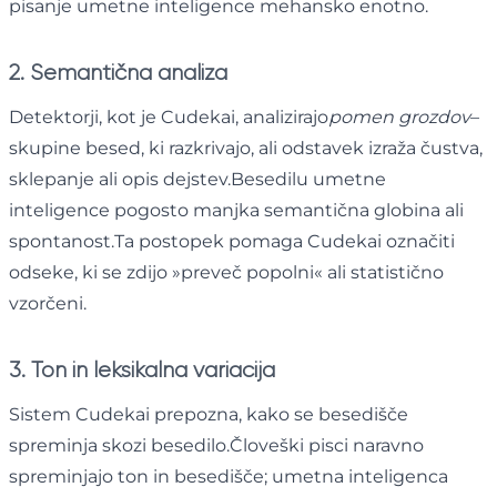
pisanje umetne inteligence mehansko enotno.
2. Semantična analiza
Detektorji, kot je Cudekai, analizirajo
pomen grozdov
–
skupine besed, ki razkrivajo, ali odstavek izraža čustva,
sklepanje ali opis dejstev.Besedilu umetne
inteligence pogosto manjka semantična globina ali
spontanost.Ta postopek pomaga Cudekai označiti
odseke, ki se zdijo »preveč popolni« ali statistično
vzorčeni.
3. Ton in leksikalna variacija
Sistem Cudekai prepozna, kako se besedišče
spreminja skozi besedilo.Človeški pisci naravno
spreminjajo ton in besedišče; umetna inteligenca