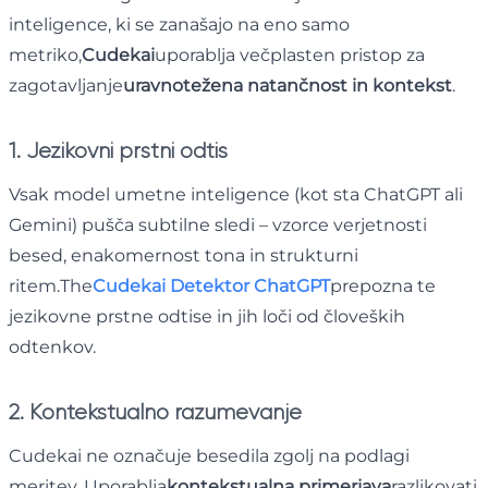
inteligence, ki se zanašajo na eno samo
metriko,
Cudekai
uporablja večplasten pristop za
zagotavljanje
uravnotežena natančnost in kontekst
.
1. Jezikovni prstni odtis
Vsak model umetne inteligence (kot sta ChatGPT ali
Gemini) pušča subtilne sledi – vzorce verjetnosti
besed, enakomernost tona in strukturni
ritem.The
Cudekai Detektor ChatGPT
prepozna te
jezikovne prstne odtise in jih loči od človeških
odtenkov.
2. Kontekstualno razumevanje
Cudekai ne označuje besedila zgolj na podlagi
meritev. Uporablja
kontekstualna primerjava
razlikovati