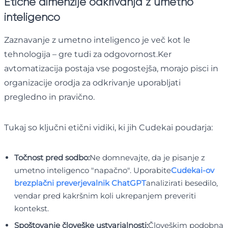
Etične dimenzije odkrivanja z umetno
inteligenco
Zaznavanje z umetno inteligenco je več kot le
tehnologija – gre tudi za odgovornost.Ker
avtomatizacija postaja vse pogostejša, morajo pisci in
organizacije orodja za odkrivanje uporabljati
pregledno in pravično.
Tukaj so ključni etični vidiki, ki jih Cudekai poudarja:
Točnost pred sodbo:
Ne domnevajte, da je pisanje z
umetno inteligenco "napačno". Uporabite
Cudekai-ov
brezplačni preverjevalnik ChatGPT
analizirati besedilo,
vendar pred kakršnim koli ukrepanjem preveriti
kontekst.
Spoštovanje človeške ustvarjalnosti:
Človeškim podobna