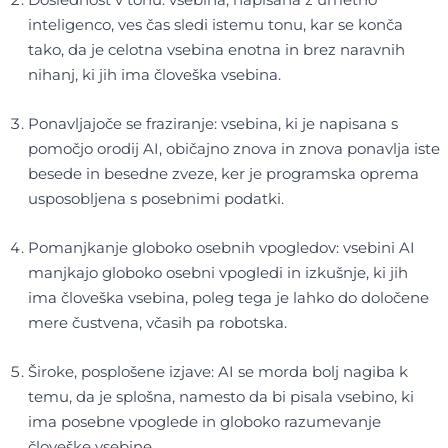
inteligenco, ves čas sledi istemu tonu, kar se konča
tako, da je celotna vsebina enotna in brez naravnih
nihanj, ki jih ima človeška vsebina.
Ponavljajoče se fraziranje: vsebina, ki je napisana s
pomočjo orodij AI, običajno znova in znova ponavlja iste
besede in besedne zveze, ker je programska oprema
usposobljena s posebnimi podatki.
Pomanjkanje globoko osebnih vpogledov: vsebini AI
manjkajo globoko osebni vpogledi in izkušnje, ki jih
ima človeška vsebina, poleg tega je lahko do določene
mere čustvena, včasih pa robotska.
Široke, posplošene izjave: AI se morda bolj nagiba k
temu, da je splošna, namesto da bi pisala vsebino, ki
ima posebne vpoglede in globoko razumevanje
človeške vsebine.