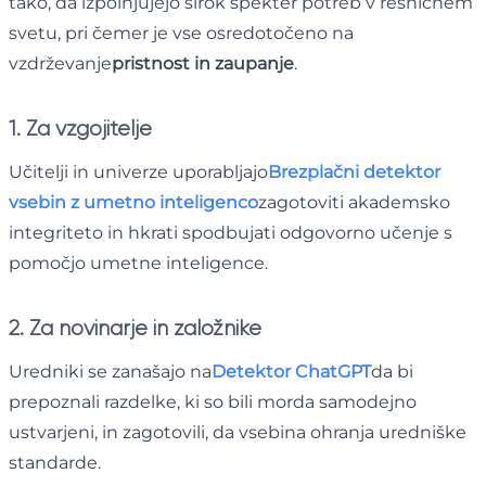
tako, da izpolnjujejo širok spekter potreb v resničnem
svetu, pri čemer je vse osredotočeno na
vzdrževanje
pristnost in zaupanje
.
1. Za vzgojitelje
Učitelji in univerze uporabljajo
Brezplačni detektor
vsebin z umetno inteligenco
zagotoviti akademsko
integriteto in hkrati spodbujati odgovorno učenje s
pomočjo umetne inteligence.
2. Za novinarje in založnike
Uredniki se zanašajo na
Detektor ChatGPT
da bi
prepoznali razdelke, ki so bili morda samodejno
ustvarjeni, in zagotovili, da vsebina ohranja uredniške
standarde.