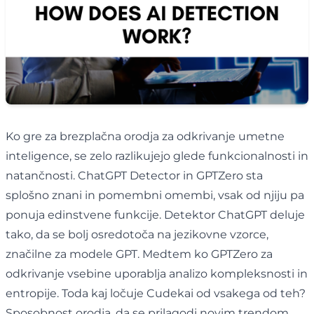
Ko gre za brezplačna orodja za odkrivanje umetne
inteligence, se zelo razlikujejo glede funkcionalnosti in
natančnosti. ChatGPT Detector in GPTZero sta
splošno znani in pomembni omembi, vsak od njiju pa
ponuja edinstvene funkcije. Detektor ChatGPT deluje
tako, da se bolj osredotoča na jezikovne vzorce,
značilne za modele GPT. Medtem ko GPTZero za
odkrivanje vsebine uporablja analizo kompleksnosti in
entropije. Toda kaj ločuje Cudekai od vsakega od teh?
Sposobnost orodja, da se prilagodi novim trendom