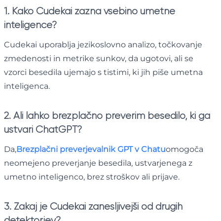
1. Kako Cudekai zazna vsebino umetne
inteligence?
Cudekai uporablja jezikoslovno analizo, točkovanje
zmedenosti in metrike sunkov, da ugotovi, ali se
vzorci besedila ujemajo s tistimi, ki jih piše umetna
inteligenca.
2. Ali lahko brezplačno preverim besedilo, ki ga
ustvari ChatGPT?
Da,
Brezplačni preverjevalnik GPT v Chatu
omogoča
neomejeno preverjanje besedila, ustvarjenega z
umetno inteligenco, brez stroškov ali prijave.
3. Zakaj je Cudekai zanesljivejši od drugih
detektorjev?