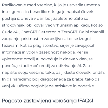
Razlikovanje med vsebino, ki jo je ustvarila umetna
inteligenca, in besedilom, ki ga je napisal človek,
postaja iz dneva v dan bolj zapleteno. Zato so
strokovnjaki oblikovali več vrhunskih aplikacij, kot so
CudekAI, ChatGPT Detector in ZeroGPT. Da bi ohranili
zaupanje, pristnost in zanesljivost ter se izognili
težavam, kot so plagiatorstvo, širjenje zavajajočih
informacij in vdor v zasebnost nekoga. Ker se
vpletenost orodij AI povečuje iz dneva v dan, se
povečuje tudi moč orodij za odkrivanje AI. Zato
napišite svojo vsebino tako, da ji daste človeški pridih.
In ga naredimo bolj dragocenega za bralce, tako da
vanj vključimo poglobljene raziskave in podatke.
Pogosto zastavljena vprašanja (FAQs)