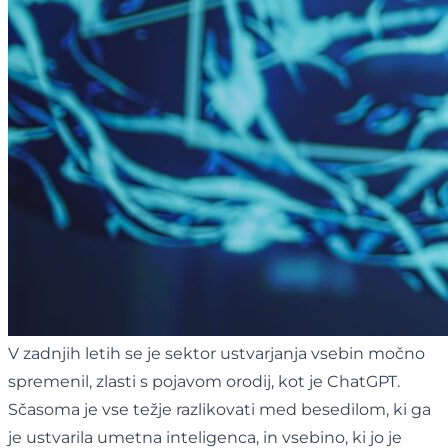
V zadnjih letih se je sektor ustvarjanja vsebin močno
spremenil, zlasti s pojavom orodij, kot je ChatGPT.
Sčasoma je vse težje razlikovati med besedilom, ki ga
je ustvarila umetna inteligenca, in vsebino, ki jo je