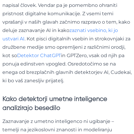
napisal človek. Vendar pa je pomembno ohraniti
pristnost digitalne komunikacije. Z vsemi temi
vprašanji v naših glavah začnimo razpravo o tem, kako
deluje zaznavanje AI in kako
zaznati vsebino, ki jo
ustvari AI
. Kot pisci digitalnih vsebin in strokovnjaki za
družbene medije smo opremljeni z različnimi orodji,
kot so
Detektor ChatGPT
in GPTZero, vsak od njih pa
ponuja edinstven vpogled. Osredotočimo se na
enega od brezplačnih glavnih detektorjev AI, Cudekai,
ki bo vaš zanesljiv prijatelj.
Kako detektorji umetne inteligence
analizirajo besedilo
Zaznavanje z umetno inteligenco ni ugibanje –
temelji na jezikoslovni znanosti in modeliranju