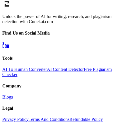
Unlock the power of AI for writing, research, and plagiarism
detection with Cudekai.com
Find Us on Social Media
Tools
AI To Human Converter
AI Content Detector
Free Plagiarism
Checker
Company
Blogs
Legal
Privacy Policy
Terms And Conditions
Refundable Policy