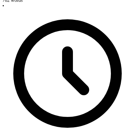
762
words
•