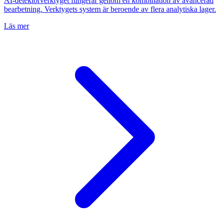
AI-detektorverktyget fungerar genom en kombination av avancerad
bearbetning. Verktygets system är beroende av flera analytiska lager.
Läs mer