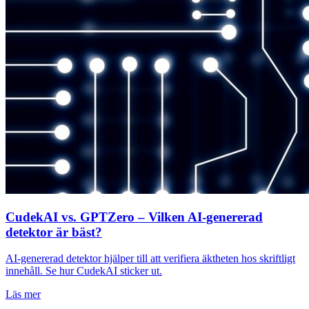
CudekAI vs. GPTZero – Vilken AI-genererad
detektor är bäst?
AI-genererad detektor hjälper till att verifiera äktheten hos skriftligt
innehåll. Se hur CudekAI sticker ut.
Läs mer