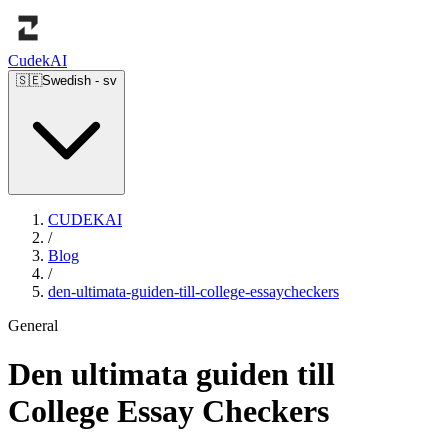
Cudek
AI
🇸🇪
Swedish
-
sv
CUDEKAI
/
Blog
/
den-ultimata-guiden-till-college-essaycheckers
General
Den ultimata guiden till
College Essay Checkers