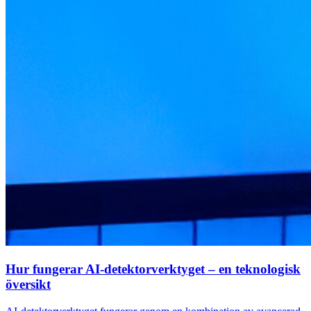
Hur fungerar AI-detektorverktyget – en teknologisk
översikt