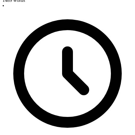
1489
words
•