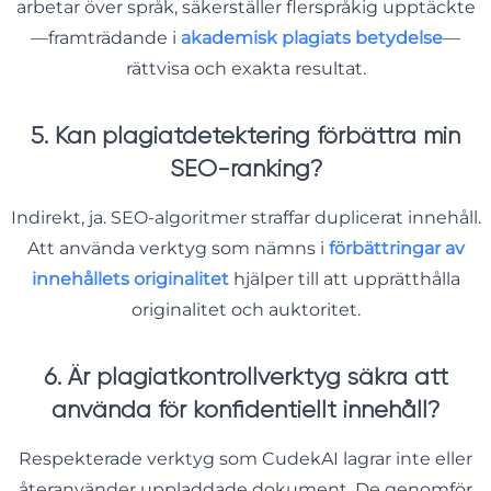
arbetar över språk, säkerställer flerspråkig upptäckte
—framträdande i
akademisk plagiats betydelse
—
rättvisa och exakta resultat.
5. Kan plagiatdetektering förbättra min
SEO-ranking?
Indirekt, ja. SEO-algoritmer straffar duplicerat innehåll.
Att använda verktyg som nämns i
förbättringar av
innehållets originalitet
hjälper till att upprätthålla
originalitet och auktoritet.
6. Är plagiatkontrollverktyg säkra att
använda för konfidentiellt innehåll?
Respekterade verktyg som CudekAI lagrar inte eller
återanvänder uppladdade dokument. De genomför