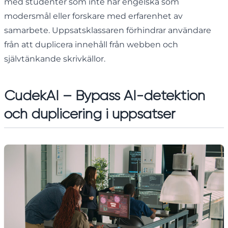
med studenter som inte har engelska som
modersmål eller forskare med erfarenhet av
samarbete. Uppsatsklassaren förhindrar användare
från att duplicera innehåll från webben och
självtänkande skrivkällor.
CudekAI – Bypass AI-detektion
och duplicering i uppsatser