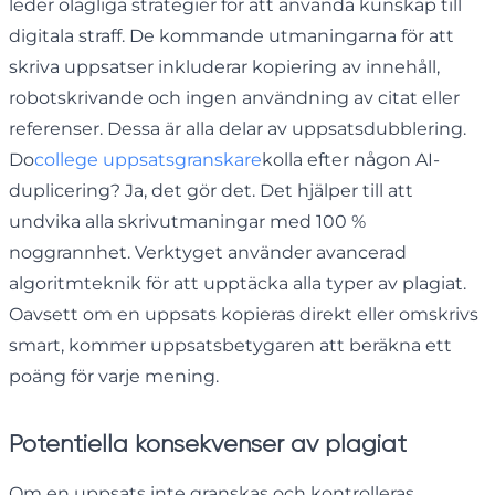
leder olagliga strategier för att använda kunskap till
digitala straff. De kommande utmaningarna för att
skriva uppsatser inkluderar kopiering av innehåll,
robotskrivande och ingen användning av citat eller
referenser. Dessa är alla delar av uppsatsdubblering.
Do
college uppsatsgranskare
kolla efter någon AI-
duplicering? Ja, det gör det. Det hjälper till att
undvika alla skrivutmaningar med 100 %
noggrannhet. Verktyget använder avancerad
algoritmteknik för att upptäcka alla typer av plagiat.
Oavsett om en uppsats kopieras direkt eller omskrivs
smart, kommer uppsatsbetygaren att beräkna ett
poäng för varje mening.
Potentiella konsekvenser av plagiat
Om en uppsats inte granskas och kontrolleras