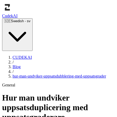
Cudek
AI
🇸🇪
Swedish
-
sv
CUDEKAI
/
Blog
/
hur-man-undviker-uppsatsdubblering-med-uppsatsgrader
General
Hur man undviker
uppsatsduplicering med