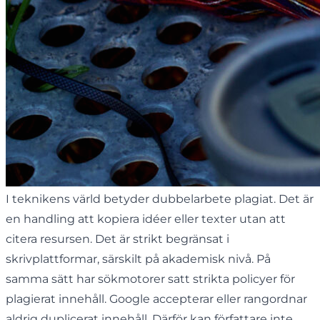
I teknikens värld betyder dubbelarbete plagiat. Det är
en handling att kopiera idéer eller texter utan att
citera resursen. Det är strikt begränsat i
skrivplattformar, särskilt på akademisk nivå. På
samma sätt har sökmotorer satt strikta policyer för
plagierat innehåll. Google accepterar eller rangordnar
aldrig duplicerat innehåll. Därför kan författare inte