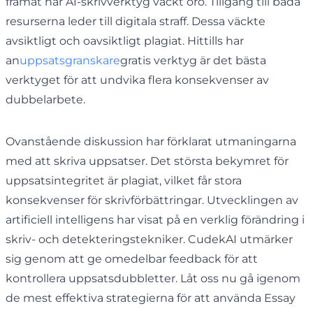
framåt har AI-skrivverktyg väckt oro. Tillgång till båda
resurserna leder till digitala straff. Dessa väckte
avsiktligt och oavsiktligt plagiat. Hittills har
an
uppsatsgranskare
gratis verktyg är det bästa
verktyget för att undvika flera konsekvenser av
dubbelarbete.
Ovanstående diskussion har förklarat utmaningarna
med att skriva uppsatser. Det största bekymret för
uppsatsintegritet är plagiat, vilket får stora
konsekvenser för skrivförbättringar. Utvecklingen av
artificiell intelligens har visat på en verklig förändring i
skriv- och detekteringstekniker. CudekAI utmärker
sig genom att ge omedelbar feedback för att
kontrollera uppsatsdubbletter. Låt oss nu gå igenom
de mest effektiva strategierna för att använda Essay