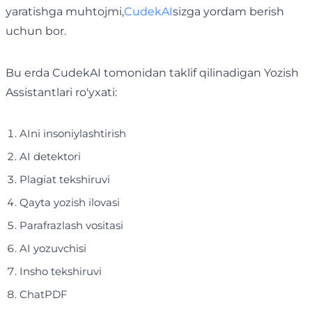
yaratishga muhtojmi,
CudekAI
sizga yordam berish
uchun bor.
Bu erda CudekAI tomonidan taklif qilinadigan Yozish
Assistantlari ro'yxati:
AIni insoniylashtirish
AI detektori
Plagiat tekshiruvi
Qayta yozish ilovasi
Parafrazlash vositasi
AI yozuvchisi
Insho tekshiruvi
ChatPDF