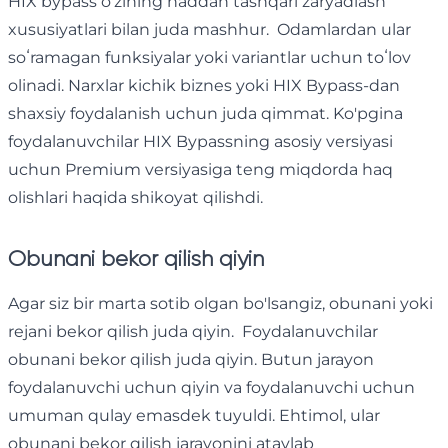
HIX bypass o'zining haddan tashqari zaryadlash
xususiyatlari bilan juda mashhur. Odamlardan ular
soʻramagan funksiyalar yoki variantlar uchun toʻlov
olinadi. Narxlar kichik biznes yoki HIX Bypass-dan
shaxsiy foydalanish uchun juda qimmat. Ko'pgina
foydalanuvchilar HIX Bypassning asosiy versiyasi
uchun Premium versiyasiga teng miqdorda haq
olishlari haqida shikoyat qilishdi.
Obunani bekor qilish qiyin
Agar siz bir marta sotib olgan bo'lsangiz, obunani yoki
rejani bekor qilish juda qiyin. Foydalanuvchilar
obunani bekor qilish juda qiyin. Butun jarayon
foydalanuvchi uchun qiyin va foydalanuvchi uchun
umuman qulay emasdek tuyuldi. Ehtimol, ular
obunani bekor qilish jarayonini ataylab