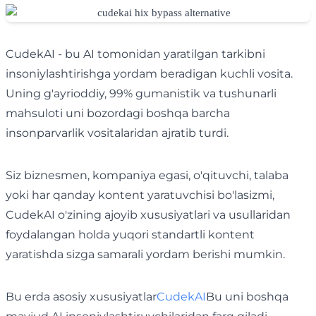
CudekAI - bu AI tomonidan yaratilgan tarkibni
insoniylashtirishga yordam beradigan kuchli vosita.
Uning g'ayrioddiy, 99% gumanistik va tushunarli
mahsuloti uni bozordagi boshqa barcha
insonparvarlik vositalaridan ajratib turdi.
Siz biznesmen, kompaniya egasi, o'qituvchi, talaba
yoki har qanday kontent yaratuvchisi bo'lasizmi,
CudekAI o'zining ajoyib xususiyatlari va usullaridan
foydalangan holda yuqori standartli kontent
yaratishda sizga samarali yordam berishi mumkin.
Bu erda asosiy xususiyatlar
CudekAI
Bu uni boshqa