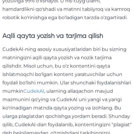
yozuviga 99% o'xshaydi. U his-tuyg'ularni,
hamdardlikni qo'shadi va matnni tabiiyroq va kamroq
robotik ko'rinishga ega bo'ladigan tarzda o'zgartiradi.
Aqlli qayta yozish va tarjima qilish
CudekAI-ning asosiy xususiyatlaridan biri bu sizning
matningizni aqlli qayta yozish va nozik tarjima
qilishdir. Misol uchun, bu o'z kontentini qayta
ishlatmoqchi bo'lgan kontent yaratuvchilar uchun
foydali bo'lishi mumkin. Ular shunchaki foydalanishlari
mumkin
CudekAI
, ularning allaqachon mavjud
mazmunini qo'ying va CudekAI uni yangi va yangi
ko'rinadigan matnda qayta yozing va izohlang. Bu
ularga plagiatdan qochishga yordam beradi. Shunday
qilib, CudekAI-dan foydalanib, kontentingizni "plagiat"
deb belgilamasdan, o'tmishdagi tarkibingizni