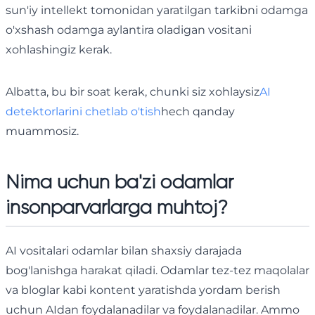
sun'iy intellekt tomonidan yaratilgan tarkibni odamga
o'xshash odamga aylantira oladigan vositani
xohlashingiz kerak.
Albatta, bu bir soat kerak, chunki siz xohlaysiz
AI
detektorlarini chetlab o'tish
hech qanday
muammosiz.
Nima uchun ba'zi odamlar
insonparvarlarga muhtoj?
AI vositalari odamlar bilan shaxsiy darajada
bog'lanishga harakat qiladi. Odamlar tez-tez maqolalar
va bloglar kabi kontent yaratishda yordam berish
uchun AIdan foydalanadilar va foydalanadilar. Ammo