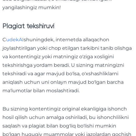
yangilashingiz mumkin!
Plagiat tekshiruvi
C
udekAI
shuningdek, internetda allaqachon
joylashtirilgan yoki chop etilgan tarkibni tanib olishga
va kontentingiz yoki matningiz o'ziga xosligini
tekshirishga yordam beradi. U sizning matningizni
tekshiradi va agar mavjud bo'lsa, o'xshashliklarni
aniqlash uchun uni onlayn mavjud bo'lgan barcha
ma'lumotlar bilan moslashtiradi.
Bu sizning kontentingiz original ekanligiga ishonch
hosil qilish uchun amalga oshiriladi, bu ishonchlilikni
saqlash va plagiat bilan bog'liq bo'lishi mumkin
bo'lgan huquqiy muammolar yoki jazolardan qochish