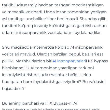
tarkib juda rasmiy, haddan tashqari robotlashtirilgan
va mexanik ko'rinadi. Unda inson tomonidan yozilgan
asl tarkibga unchalik e'tibor berilmaydi. Shunday qilib,
tarkibni ko'proq insoniy ko'rinishga o'zgartirish uchun
odamlar insonparvarlik vositalaridan foydalanadilar.
Shu maqsadda Internetda ko'plab AI insonparvarlik
vositalari mavjud. Ulardan ba'zilari bepul, ba'zilari esa
pullik. Mashhurlardan biri
AI insonparvarlari
HIX bypass
hisoblanadi. U AI tomonidan yaratilgan tarkibni
insoniylashtirishda juda mashhur bo'ldi. Lekin
haqiqatan ham foydalanishga arziydimi? Bu va'dasini
bajaradimi?
Bularning barchasi va HIX Bypass-ni AI