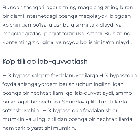
Bundan tashqari, agar sizning maqolangizning biron
bir qismi Internetdagi boshqa maqola yoki blogdan
ko'chirilgan bo'lsa, u ushbu qismni ta'kidlaydi va
maqolangizdagi plagiat foizini ko'rsatadi. Bu sizning
kontentingiz original va noyob bo'lishini ta'minlaydi.
Ko'p tilli qo'llab-quvvatlash
HIX bypass xalqaro foydalanuvchilarga HIX bypassdan
foydalanishga yordam berish uchun ingliz tilidan
boshqa bir nechta tillarni qo'llab-quvvatlaydi, ammo
bular faqat bir nechtasi. Shunday qilib, turli tillarda
so'zlashuvchilar HIX bypass-dan foydalanishlari
mumkin va u ingliz tilidan boshqa bir nechta tillarda
ham tarkib yaratishi mumkin.