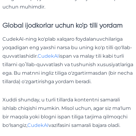
uchun muhimdir.
Global ijodkorlar uchun ko'p tilli yordam
CudekAI-ning ko'plab xalqaro foydalanuvchilariga
yoqadigan eng yaxshi narsa bu uning ko'p tilli qo'llab-
quvvatlashidir.
CudekAI
ispan va malay tili kabi turli
tillarni qoʻllab-quvvatlash va tushunish xususiyatlariga
ega. Bu matnni ingliz tiliga o'zgartirmasdan (bir necha
tillarda) o'zgartirishga yordam beradi.
Xuddi shunday, u turli tillarda kontentni samarali
ishlab chiqishi mumkin. Misol uchun, agar siz ma'lum
bir maqola yoki blogni ispan tiliga tarjima qilmoqchi
bo'lsangiz,
CudekAI
vazifasini samarali bajara oladi.