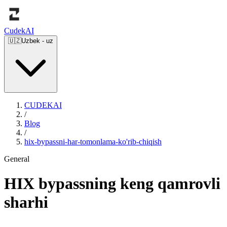
Cudek
AI
🇺🇿
Uzbek
-
uz
CUDEKAI
/
Blog
/
hix-bypassni-har-tomonlama-ko'rib-chiqish
General
HIX bypassning keng qamrovli
sharhi