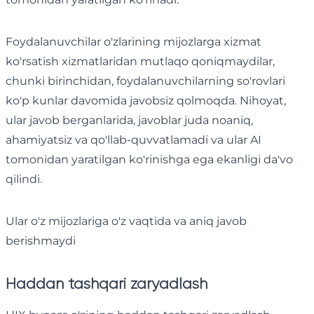
Foydalanuvchilar o'zlarining mijozlarga xizmat
ko'rsatish xizmatlaridan mutlaqo qoniqmaydilar,
chunki birinchidan, foydalanuvchilarning so'rovlari
ko'p kunlar davomida javobsiz qolmoqda. Nihoyat,
ular javob berganlarida, javoblar juda noaniq,
ahamiyatsiz va qo'llab-quvvatlamadi va ular AI
tomonidan yaratilgan ko'rinishga ega ekanligi da'vo
qilindi.
Ular o'z mijozlariga o'z vaqtida va aniq javob
berishmaydi
Haddan tashqari zaryadlash