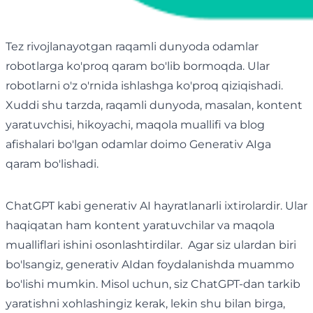
Tez rivojlanayotgan raqamli dunyoda odamlar
robotlarga ko'proq qaram bo'lib bormoqda. Ular
robotlarni o'z o'rnida ishlashga ko'proq qiziqishadi.
Xuddi shu tarzda, raqamli dunyoda, masalan, kontent
yaratuvchisi, hikoyachi, maqola muallifi va blog
afishalari bo'lgan odamlar doimo Generativ AIga
qaram bo'lishadi.
ChatGPT kabi generativ AI hayratlanarli ixtirolardir. Ular
haqiqatan ham kontent yaratuvchilar va maqola
mualliflari ishini osonlashtirdilar. Agar siz ulardan biri
bo'lsangiz, generativ AIdan foydalanishda muammo
bo'lishi mumkin. Misol uchun, siz ChatGPT-dan tarkib
yaratishni xohlashingiz kerak, lekin shu bilan birga,