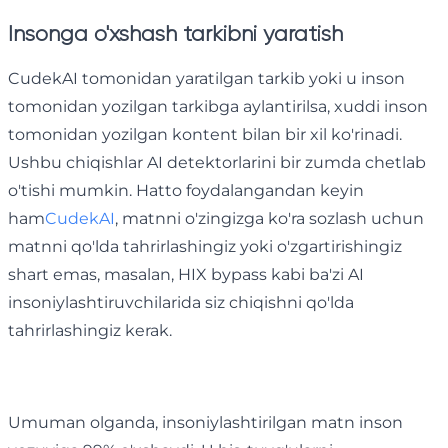
Insonga o'xshash tarkibni yaratish
CudekAI tomonidan yaratilgan tarkib yoki u inson
tomonidan yozilgan tarkibga aylantirilsa, xuddi inson
tomonidan yozilgan kontent bilan bir xil ko'rinadi.
Ushbu chiqishlar AI detektorlarini bir zumda chetlab
o'tishi mumkin. Hatto foydalangandan keyin
ham
CudekAI
, matnni o'zingizga ko'ra sozlash uchun
matnni qo'lda tahrirlashingiz yoki o'zgartirishingiz
shart emas, masalan, HIX bypass kabi ba'zi AI
insoniylashtiruvchilarida siz chiqishni qo'lda
tahrirlashingiz kerak.
Umuman olganda, insoniylashtirilgan matn inson