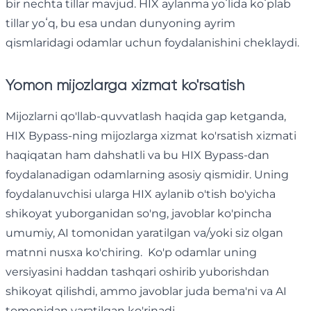
bir nechta tillar mavjud. HIX aylanma yoʻlida koʻplab
tillar yoʻq, bu esa undan dunyoning ayrim
qismlaridagi odamlar uchun foydalanishini cheklaydi.
Yomon mijozlarga xizmat ko'rsatish
Mijozlarni qo'llab-quvvatlash haqida gap ketganda,
HIX Bypass-ning mijozlarga xizmat ko'rsatish xizmati
haqiqatan ham dahshatli va bu HIX Bypass-dan
foydalanadigan odamlarning asosiy qismidir. Uning
foydalanuvchisi ularga HIX aylanib o'tish bo'yicha
shikoyat yuborganidan so'ng, javoblar ko'pincha
umumiy, AI tomonidan yaratilgan va/yoki siz olgan
matnni nusxa ko'chiring. Ko'p odamlar uning
versiyasini haddan tashqari oshirib yuborishdan
shikoyat qilishdi, ammo javoblar juda bema'ni va AI
tomonidan yaratilgan ko'rinadi.