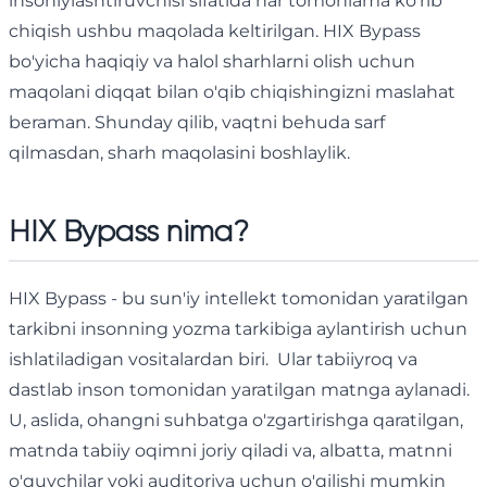
insoniylashtiruvchisi sifatida har tomonlama ko'rib
chiqish ushbu maqolada keltirilgan. HIX Bypass
bo'yicha haqiqiy va halol sharhlarni olish uchun
maqolani diqqat bilan o'qib chiqishingizni maslahat
beraman. Shunday qilib, vaqtni behuda sarf
qilmasdan, sharh maqolasini boshlaylik.
HIX Bypass nima?
HIX Bypass - bu sun'iy intellekt tomonidan yaratilgan
tarkibni insonning yozma tarkibiga aylantirish uchun
ishlatiladigan vositalardan biri. Ular tabiiyroq va
dastlab inson tomonidan yaratilgan matnga aylanadi.
U, aslida, ohangni suhbatga o'zgartirishga qaratilgan,
matnda tabiiy oqimni joriy qiladi va, albatta, matnni
o'quvchilar yoki auditoriya uchun o'qilishi mumkin