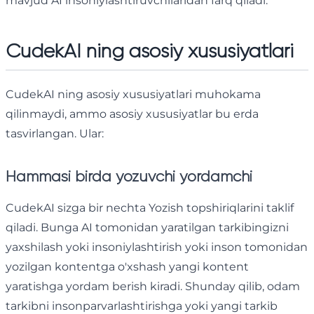
mavjud AI insoniylashtiruvchilaridan farq qiladi.
CudekAI ning asosiy xususiyatlari
CudekAI ning asosiy xususiyatlari muhokama
qilinmaydi, ammo asosiy xususiyatlar bu erda
tasvirlangan. Ular:
Hammasi birda yozuvchi yordamchi
CudekAI sizga bir nechta Yozish topshiriqlarini taklif
qiladi. Bunga AI tomonidan yaratilgan tarkibingizni
yaxshilash yoki insoniylashtirish yoki inson tomonidan
yozilgan kontentga o'xshash yangi kontent
yaratishga yordam berish kiradi. Shunday qilib, odam
tarkibni insonparvarlashtirishga yoki yangi tarkib