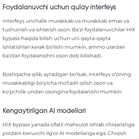
Foydalanuvchi uchun qulay interfeys
Interfeys unchalik murakkab va murakkab emas va
tushunish va ishlatish oson. Ba'zi foydalanuvchilar HIX
bypass haqida bilish uchun uni qayta-qayta
ishlatishlari kerak bo'lishi mumkin, ammo ulardan
ba'zilari foydalanishni oson deb bilishadi.
Boshqacha qilib aytadigan bo'lsak, interfeys o'zining
murakkabligi bo'yicha mo'tadil qilish oson va
ko'pchilik undan osongina foydalanishi mumkin.
Kengaytirilgan AI modellari
HIX bypass yanada sifatli mahsulot ishlab chiqarishga
yordam beruvchi ilg'or AI modellariga ega. Chiqish