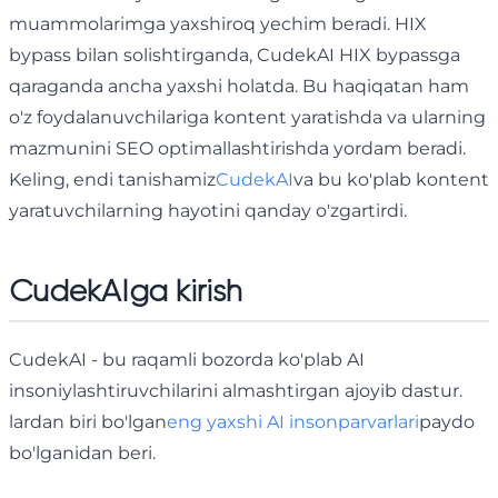
muammolarimga yaxshiroq yechim beradi. HIX
bypass bilan solishtirganda, CudekAI HIX bypassga
qaraganda ancha yaxshi holatda. Bu haqiqatan ham
o'z foydalanuvchilariga kontent yaratishda va ularning
mazmunini SEO optimallashtirishda yordam beradi.
Keling, endi tanishamiz
CudekAI
va bu ko'plab kontent
yaratuvchilarning hayotini qanday o'zgartirdi.
CudekAIga kirish
CudekAI - bu raqamli bozorda ko'plab AI
insoniylashtiruvchilarini almashtirgan ajoyib dastur.
lardan biri bo'lgan
eng yaxshi AI insonparvarlari
paydo
bo'lganidan beri.