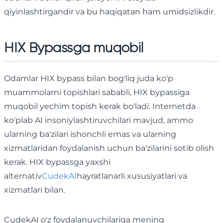
qiyinlashtirgandir va bu haqiqatan ham umidsizlikdir.
HIX Bypassga muqobil
Odamlar HIX bypass bilan bog'liq juda ko'p
muammolarni topishlari sababli, HIX bypassiga
muqobil yechim topish kerak bo'ladi. Internetda
ko'plab AI insoniylashtiruvchilari mavjud, ammo
ularning ba'zilari ishonchli emas va ularning
xizmatlaridan foydalanish uchun ba'zilarini sotib olish
kerak. HIX bypassga yaxshi
alternativ
CudekAI
hayratlanarli xususiyatlari va
xizmatlari bilan.
CudekAI o'z foydalanuvchilariga mening