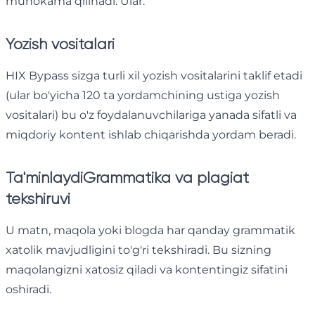
muhokama qilinadi. Ular:
Yozish vositalari
HIX Bypass sizga turli xil yozish vositalarini taklif etadi
(ular bo'yicha 120 ta yordamchining ustiga yozish
vositalari) bu o'z foydalanuvchilariga yanada sifatli va
miqdoriy kontent ishlab chiqarishda yordam beradi.
Ta'minlaydi
Grammatika va plagiat
tekshiruvi
U matn, maqola yoki blogda har qanday grammatik
xatolik mavjudligini to'g'ri tekshiradi. Bu sizning
maqolangizni xatosiz qiladi va kontentingiz sifatini
oshiradi.