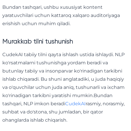
Bundan tashqari, ushbu xususiyat kontent
yaratuvchilari uchun kattaroq xalqaro auditoriyaga
erishish uchun muhim qiladi.
Murakkab tilni tushunish
CudekAI tabiiy tilni qayta ishlash ustida ishlaydi. NLP
ko'rsatmalarni tushunishga yordam beradi va
butunlay tabiiy va insonparvar ko'rinadigan tarkibni
ishlab chiqaradi. Bu shuni anglatadiki, u juda haqiqiy
va o'quvchilar uchun juda aniq, tushunarli va ixcham
ko'rinadigan tarkibni yaratishi mumkin.Bundan
tashqari, NLP imkon beradi
CudekAI
rasmiy, norasmiy,
suhbat va do'stona, shu jumladan, bir qator
ohanglarda ishlab chiqarish.