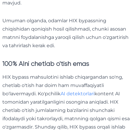
mavjud.
Umuman olganda, odamlar HIX bypassning
chiqishidan qoniqish hosil qilishmadi, chunki asosan
matnni foydalanishga yaroqli qilish uchun o'zgartirish
va tahrirlash kerak edi.
100% AIni chetlab o'tish emas
HIX bypass mahsulotini ishlab chiqargandan so'ng,
chetlab o'tish har doim ham muvaffaqiyatli
bo'lavermaydi. Ko'pchilik
AI detektorlari
kontent AI
tomonidan yaratilganligini osongina aniqladi. HIX
chetlab o'tish jumlalarning ba'zilarini shunchaki
ifodalaydi yoki takrorlaydi, matnning qolgan qismi esa
o'zgarmasdir. Shunday qilib, HIX bypass orqali ishlab