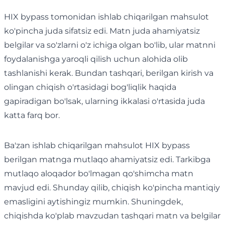
HIX bypass tomonidan ishlab chiqarilgan mahsulot
ko'pincha juda sifatsiz edi. Matn juda ahamiyatsiz
belgilar va so'zlarni o'z ichiga olgan bo'lib, ular matnni
foydalanishga yaroqli qilish uchun alohida olib
tashlanishi kerak. Bundan tashqari, berilgan kirish va
olingan chiqish o'rtasidagi bog'liqlik haqida
gapiradigan bo'lsak, ularning ikkalasi o'rtasida juda
katta farq bor.
Ba'zan ishlab chiqarilgan mahsulot HIX bypass
berilgan matnga mutlaqo ahamiyatsiz edi. Tarkibga
mutlaqo aloqador bo'lmagan qo'shimcha matn
mavjud edi. Shunday qilib, chiqish ko'pincha mantiqiy
emasligini aytishingiz mumkin. Shuningdek,
chiqishda ko'plab mavzudan tashqari matn va belgilar