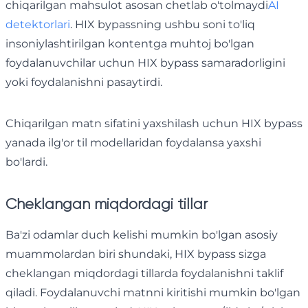
chiqarilgan mahsulot asosan chetlab o'tolmaydi
AI
detektorlari
. HIX bypassning ushbu soni to'liq
insoniylashtirilgan kontentga muhtoj bo'lgan
foydalanuvchilar uchun HIX bypass samaradorligini
yoki foydalanishni pasaytirdi.
Chiqarilgan matn sifatini yaxshilash uchun HIX bypass
yanada ilg'or til modellaridan foydalansa yaxshi
bo'lardi.
Cheklangan miqdordagi tillar
Ba'zi odamlar duch kelishi mumkin bo'lgan asosiy
muammolardan biri shundaki, HIX bypass sizga
cheklangan miqdordagi tillarda foydalanishni taklif
qiladi. Foydalanuvchi matnni kiritishi mumkin bo'lgan