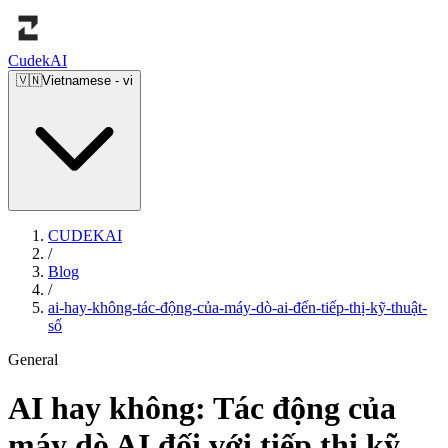
Cudek
AI
🇻🇳
Vietnamese
-
vi
CUDEKAI
/
Blog
/
ai-hay-không-tác-động-của-máy-dò-ai-đến-tiếp-thị-kỹ-thuật-
số
General
AI hay không: Tác động của
máy dò AI đối với tiếp thị kỹ