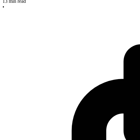
13
min read
•