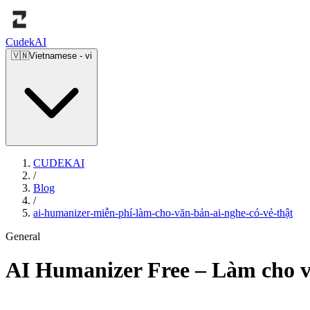
Cudek
AI
🇻🇳
Vietnamese
-
vi
CUDEKAI
/
Blog
/
ai-humanizer-miễn-phí-làm-cho-văn-bản-ai-nghe-có-vẻ-thật
General
AI Humanizer Free – Làm cho v