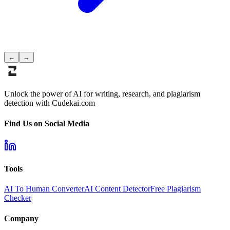
←
→
Unlock the power of AI for writing, research, and plagiarism
detection with Cudekai.com
Find Us on Social Media
Tools
AI To Human Converter
AI Content Detector
Free Plagiarism
Checker
Company