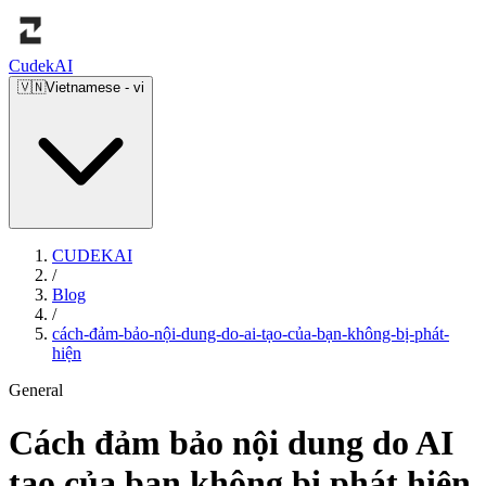
Cudek
AI
🇻🇳
Vietnamese
-
vi
CUDEKAI
/
Blog
/
cách-đảm-bảo-nội-dung-do-ai-tạo-của-bạn-không-bị-phát-
hiện
General
Cách đảm bảo nội dung do AI
tạo của bạn không bị phát hiện