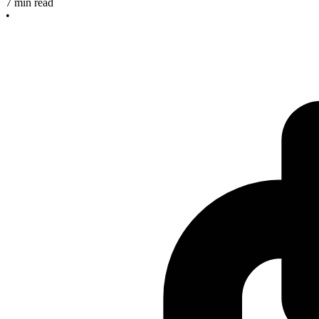
7
min read
•