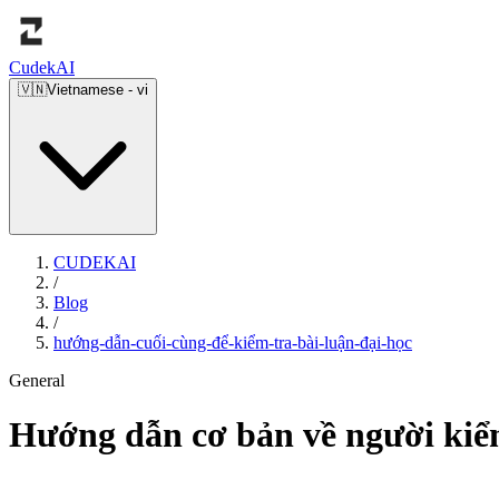
Cudek
AI
🇻🇳
Vietnamese
-
vi
CUDEKAI
/
Blog
/
hướng-dẫn-cuối-cùng-để-kiểm-tra-bài-luận-đại-học
General
Hướng dẫn cơ bản về người kiểm