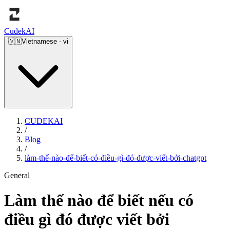
Cudek
AI
🇻🇳
Vietnamese
-
vi
CUDEKAI
/
Blog
/
làm-thế-nào-để-biết-có-điều-gì-đó-được-viết-bởi-chatgpt
General
Làm thế nào để biết nếu có
điều gì đó được viết bởi