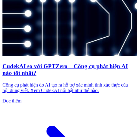
CudekAI so với GPTZero – Công cụ phát hiện AI
nào tốt nhất?
Công cụ phát hiện do AI tạo ra hỗ trợ xác minh tính xác thực của
nội dung viết. Xem CudekAI nổi bật như thế nào.
Đọc thêm