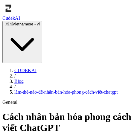
Cudek
AI
🇻🇳
Vietnamese
-
vi
CUDEKAI
/
Blog
/
làm-thế-nào-để-nhân-bản-hóa-phong-cách-viết-chatgpt
General
Cách nhân bản hóa phong cách
viết ChatGPT