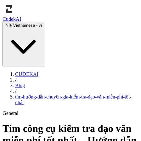
Cudek
AI
🇻🇳
Vietnamese
-
vi
CUDEKAI
/
Blog
/
tìm-hướng-dẫn-chuyên-gia-kiểm-tra-đạo-văn-miễn-phí-tốt-
nhất
General
Tìm công cụ kiểm tra đạo văn
miễn phí tốt nhất – Hướng dẫn