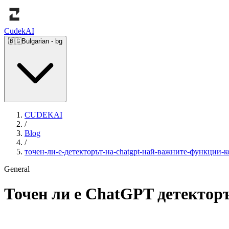
Cudek
AI
🇧🇬
Bulgarian
-
bg
CUDEKAI
/
Blog
/
точен-ли-е-детекторът-на-chatgpt-най-важните-функции-к
General
Точен ли е ChatGPT детекторъ