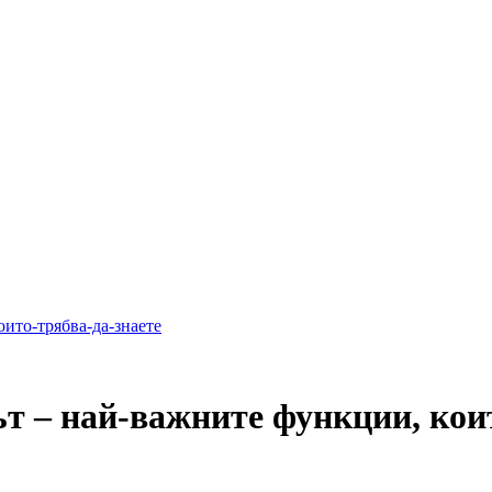
оито-трябва-да-знаете
т – най-важните функции, коит