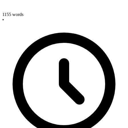
1155
words
•