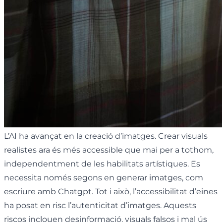
L’AI ha avançat en la creació d’imatges. Crear visuals
realistes ara és més accessible que mai per a tothom,
independentment de les habilitats artístiques. Es
necessita només segons en generar imatges, com
escriure amb Chatgpt. Tot i això, l’accessibilitat d’eines
ha posat en risc l’autenticitat d’imatges. Aquests
riscos inclouen desinformació, visuals falsos i mal ús