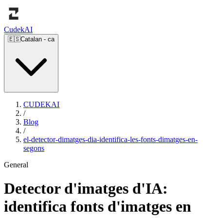
Cudek
AI
🇪🇸
Catalan
-
ca
CUDEKAI
/
Blog
/
el-detector-dimatges-dia-identifica-les-fonts-dimatges-en-
segons
General
Detector d'imatges d'IA:
identifica fonts d'imatges en