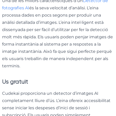
Una de les millors característiques d’un
Detector de
fotografies AI
és la seva velocitat d’anàlisi. L’eina
processa dades en pocs segons per produir una
anàlisi detallada d’imatges. L’eina intel·ligent està
dissenyada per ser fàcil d’utilitzar per fer la detecció
molt més ràpida. Els usuaris poden penjar imatges de
forma instantània al sistema per a respostes a la
imatge instantània. Això fa que sigui perfecte perquè
els usuaris treballin de manera independent per als
terminis.
Ús gratuït
Cudekai proporciona un detector d’imatges AI
completament lliure d’ús. L’eina ofereix accessibilitat
sense iniciar les despeses d’inici de sessió i
subscripció. Els usuaris poden simplement