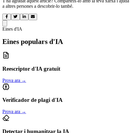
T'ha agradat aquest article? Comparteix-lo amb la teva xarxa i ajuda
a altres persones a descobrir-lo també.
Eines d'IA
Eines populars d'IA
Reescriptor d'IA gratuït
Prova ara
→
Verificador de plagi d'IA
Prova ara
→
Detectar i humanitzar la IA