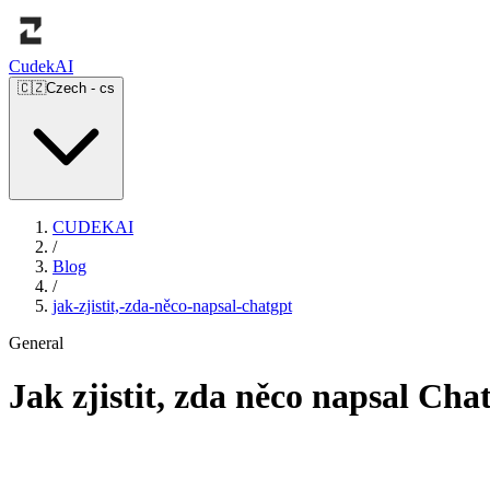
Cudek
AI
🇨🇿
Czech
-
cs
CUDEKAI
/
Blog
/
jak-zjistit,-zda-něco-napsal-chatgpt
General
Jak zjistit, zda něco napsal Ch