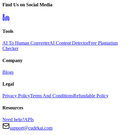
Find Us on Social Media
Tools
AI To Human Converter
AI Content Detector
Free Plagiarism
Checker
Company
Blogs
Legal
Privacy Policy
Terms And Conditions
Refundable Policy
Resources
Need help?
APIs
support@cudekai.com