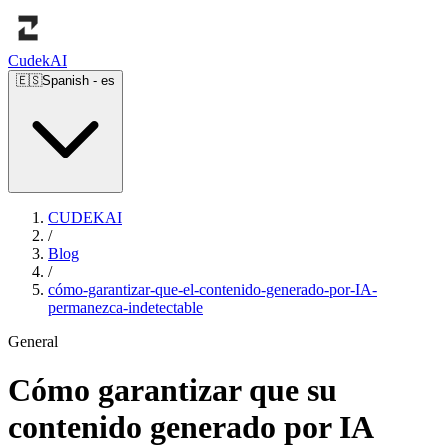
Cudek
AI
🇪🇸
Spanish
-
es
CUDEKAI
/
Blog
/
cómo-garantizar-que-el-contenido-generado-por-IA-
permanezca-indetectable
General
Cómo garantizar que su
contenido generado por IA