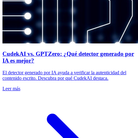
CudekAI vs. GPTZero: ¿Qué detector generado por
IA es mejor?
El detector generado por IA ayuda a verificar la autenticidad del
contenido escrito. Descubra por qué CudekAI destaca.
Leer más