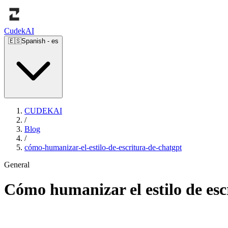
Cudek
AI
🇪🇸
Spanish
-
es
CUDEKAI
/
Blog
/
cómo-humanizar-el-estilo-de-escritura-de-chatgpt
General
Cómo humanizar el estilo de es