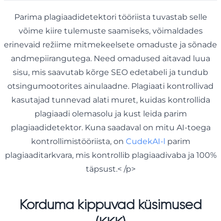
Parima plagiaadidetektori tööriista tuvastab selle
võime kiire tulemuste saamiseks, võimaldades
erinevaid režiime mitmekeelsete omaduste ja sõnade
andmepiirangutega. Need omadused aitavad luua
sisu, mis saavutab kõrge SEO edetabeli ja tundub
otsingumootorites ainulaadne. Plagiaati kontrollivad
kasutajad tunnevad alati muret, kuidas kontrollida
plagiaadi olemasolu ja kust leida parim
plagiaadidetektor. Kuna saadaval on mitu AI-toega
kontrollimistööriista, on
CudekAI-l
parim
plagiaaditarkvara, mis kontrollib plagiaadivaba ja 100%
täpsust.< /p>
Korduma kippuvad küsimused