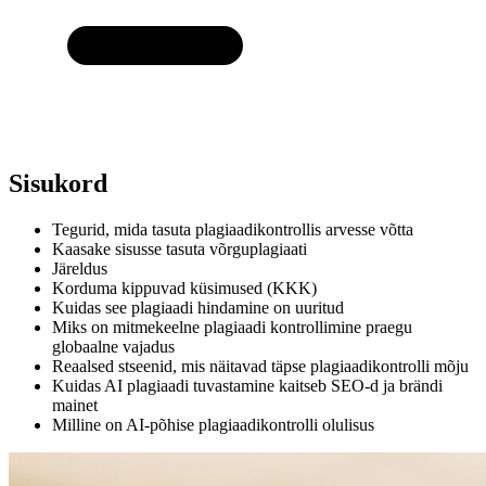
Sisukord
Tegurid, mida tasuta plagiaadikontrollis arvesse võtta
Kaasake sisusse tasuta võrguplagiaati
Järeldus
Korduma kippuvad küsimused (KKK)
Kuidas see plagiaadi hindamine on uuritud
Miks on mitmekeelne plagiaadi kontrollimine praegu
globaalne vajadus
Reaalsed stseenid, mis näitavad täpse plagiaadikontrolli mõju
Kuidas AI plagiaadi tuvastamine kaitseb SEO-d ja brändi
mainet
Milline on AI-põhise plagiaadikontrolli olulisus