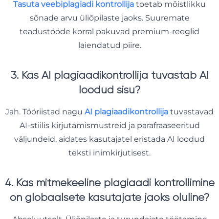
Tasuta veebiplagiadi kontrollija
toetab mõistlikku
sõnade arvu üliõpilaste jaoks. Suuremate
teadustööde korral pakuvad premium-reeglid
laiendatud piire.
3. Kas AI plagiaadikontrollija tuvastab AI
loodud sisu?
Jah. Tööriistad nagu
AI plagiaadikontrollija
tuvastavad
AI-stiilis kirjutamismustreid ja parafraaseeritud
väljundeid, aidates kasutajatel eristada AI loodud
teksti inimkirjutisest.
4. Kas mitmekeeline plagiaadi kontrollimine
on globaalsete kasutajate jaoks oluline?