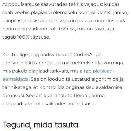
AI populaarsuse saavutades tekkis vajadus: kuidas
saab veebis plagiaadi olemasolu kontrollida? Kirjanike,
üliõpilaste ja sisuloojate seas on praegu nõudlus leida
parim plagiaadikontrolli tööriist, mis on tasuta ja
tagab 100% täpsuse.
Kontrollige plagiaadivabadust CudekAI-ga,
tehisintellekti arendatud mitmekeelse platvormiga,
mis pakub plagiaaditarkvara, mis aitab
plagiaadi
eemaldada
. See on loodud täiustatud algoritmide ja
tehnikatega, et kontrollida originaalsisu avaldamise
sarnasusi. See artikkel aitab teil leida parima
plagiaadikontrolli, säilitades autentsuse.
Tegurid, mida tasuta