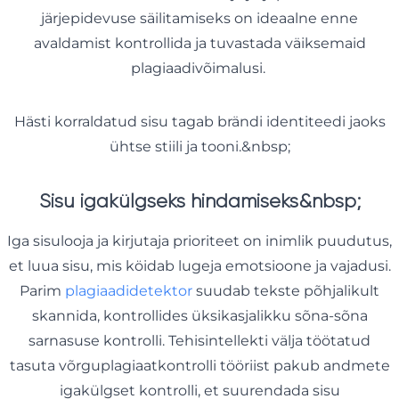
järjepidevuse säilitamiseks on ideaalne enne
avaldamist kontrollida ja tuvastada väiksemaid
plagiaadivõimalusi.
Hästi korraldatud sisu tagab brändi identiteedi jaoks
ühtse stiili ja tooni.&nbsp;
Sisu igakülgseks hindamiseks&nbsp;
Iga sisulooja ja kirjutaja prioriteet on inimlik puudutus,
et luua sisu, mis köidab lugeja emotsioone ja vajadusi.
Parim
plagiaadidetektor
suudab tekste põhjalikult
skannida, kontrollides üksikasjalikku sõna-sõna
sarnasuse kontrolli. Tehisintellekti välja töötatud
tasuta võrguplagiaatkontrolli tööriist pakub andmete
igakülgset kontrolli, et suurendada sisu