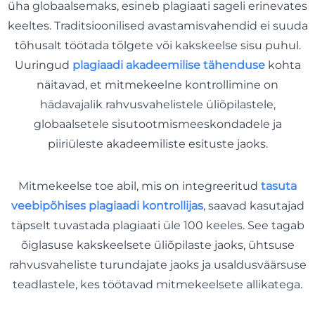
üha globaalsemaks, esineb plagiaati sageli erinevates
keeltes. Traditsioonilised avastamisvahendid ei suuda
tõhusalt töötada tõlgete või kakskeelse sisu puhul.
Uuringud
plagiaadi akadeemilise tähenduse
kohta
näitavad, et mitmekeelne kontrollimine on
hädavajalik rahvusvahelistele üliõpilastele,
globaalsetele sisutootmismeeskondadele ja
piiriüleste akadeemiliste esituste jaoks.
Mitmekeelse toe abil, mis on integreeritud
tasuta
veebipõhises plagiaadi kontrollijas
, saavad kasutajad
täpselt tuvastada plagiaati üle 100 keeles. See tagab
õiglasuse kakskeelsete üliõpilaste jaoks, ühtsuse
rahvusvaheliste turundajate jaoks ja usaldusväärsuse
teadlastele, kes töötavad mitmekeelsete allikatega.