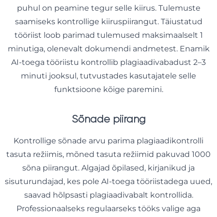
puhul on peamine tegur selle kiirus. Tulemuste
saamiseks kontrollige kiiruspiirangut. Täiustatud
tööriist loob parimad tulemused maksimaalselt 1
minutiga, olenevalt dokumendi andmetest. Enamik
AI-toega tööriistu kontrollib plagiaadivabadust 2–3
minuti jooksul, tutvustades kasutajatele selle
funktsioone kõige paremini.
Sõnade piirang
Kontrollige sõnade arvu parima plagiaadikontrolli
tasuta režiimis, mõned tasuta režiimid pakuvad 1000
sõna piirangut. Algajad õpilased, kirjanikud ja
sisuturundajad, kes pole AI-toega tööriistadega uued,
saavad hõlpsasti plagiaadivabalt kontrollida.
Professionaalseks regulaarseks tööks valige aga