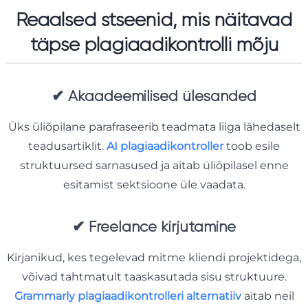
Reaalsed stseenid, mis näitavad
täpse plagiaadikontrolli mõju
✔
Akaadeemilised ülesanded
Üks üliõpilane parafraseerib teadmata liiga lähedaselt
teadusartiklit.
AI plagiaadikontroller
toob esile
struktuursed sarnasused ja aitab üliõpilasel enne
esitamist sektsioone üle vaadata.
✔
Freelance kirjutamine
Kirjanikud, kes tegelevad mitme kliendi projektidega,
võivad tahtmatult taaskasutada sisu struktuure.
Grammarly plagiaadikontrolleri alternatiiv
aitab neil