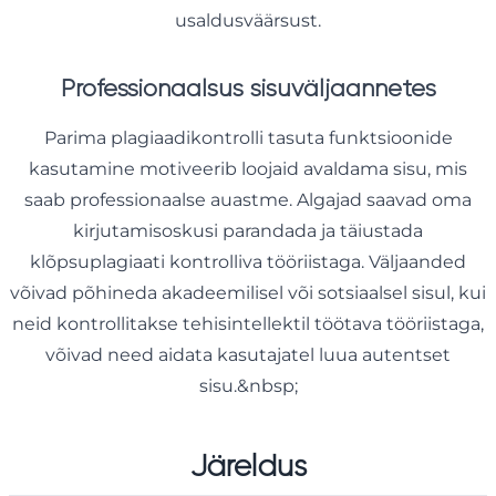
usaldusväärsust.
Professionaalsus sisuväljaannetes
Parima plagiaadikontrolli tasuta funktsioonide
kasutamine motiveerib loojaid avaldama sisu, mis
saab professionaalse auastme. Algajad saavad oma
kirjutamisoskusi parandada ja täiustada
klõpsuplagiaati kontrolliva tööriistaga. Väljaanded
võivad põhineda akadeemilisel või sotsiaalsel sisul, kui
neid kontrollitakse tehisintellektil töötava tööriistaga,
võivad need aidata kasutajatel luua autentset
sisu.&nbsp;
Järeldus