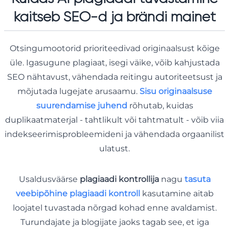
kaitseb SEO-d ja brändi mainet
Otsingumootorid prioriteedivad originaalsust kõige
üle. Igasugune plagiaat, isegi väike, võib kahjustada
SEO nähtavust, vähendada reitingu autoriteetsust ja
mõjutada lugejate arusaamu.
Sisu originaalsuse
suurendamise juhend
rõhutab, kuidas
duplikaatmaterjal - tahtlikult või tahtmatult - võib viia
indekseerimisprobleemideni ja vähendada orgaanilist
ulatust.
Usaldusväärse
plagiaadi kontrollija
nagu
tasuta
veebipõhine plagiaadi kontroll
kasutamine aitab
loojatel tuvastada nõrgad kohad enne avaldamist.
Turundajate ja blogijate jaoks tagab see, et iga