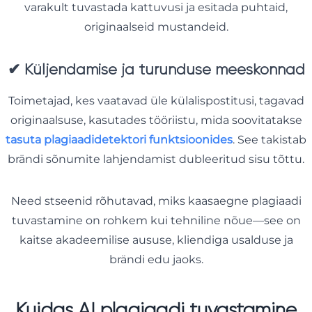
varakult tuvastada kattuvusi ja esitada puhtaid,
originaalseid mustandeid.
✔
Küljendamise ja turunduse meeskonnad
Toimetajad, kes vaatavad üle külalispostitusi, tagavad
originaalsuse, kasutades tööriistu, mida soovitatakse
tasuta plagiaadidetektori funktsioonides
. See takistab
brändi sõnumite lahjendamist dubleeritud sisu tõttu.
Need stseenid rõhutavad, miks kaasaegne plagiaadi
tuvastamine on rohkem kui tehniline nõue—see on
kaitse akadeemilise aususe, kliendiga usalduse ja
brändi edu jaoks.
Kuidas AI plagiaadi tuvastamine