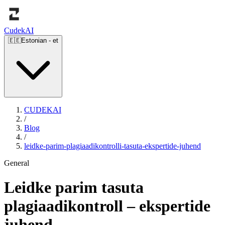
Cudek
AI
🇪🇪
Estonian
-
et
CUDEKAI
/
Blog
/
leidke-parim-plagiaadikontrolli-tasuta-ekspertide-juhend
General
Leidke parim tasuta
plagiaadikontroll – ekspertide
juhend