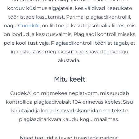
korduv küsimus algajatele, kes väldivad keerukate
tööriistade kasutamist. Parimal plagiaadikontrollil,
nagu
CudekAI
, on lihtne ja kasutajasõbralik liides, mis
on loodud ja kasutusvalmis. Plagiaadi kontrollimiseks
pole koolitust vaja. Plagiaadikontrolli tööriist tagab, et
iga oskustasemega kasutajad saavad töövoogu
alustada.
Mitu keelt
CudekAI on mitmekeelneplatvorm, mis suudab
kontrollida plagiaadivabalt 104 erinevas keeles. Sisu
kirjutajad ja loojad saavad skannida oma tekste
plagiaaditarkvara kaudu kogu maailmas.
Need tegurid aitavad tuvastada parimat