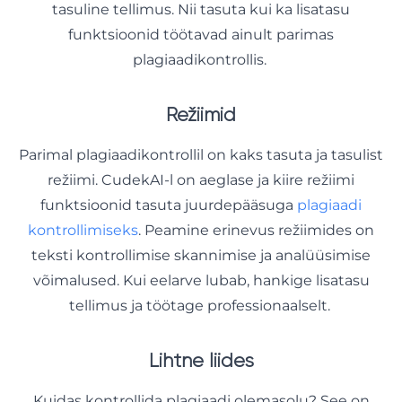
tasuline tellimus. Nii tasuta kui ka lisatasu
funktsioonid töötavad ainult parimas
plagiaadikontrollis.
Režiimid
Parimal plagiaadikontrollil on kaks tasuta ja tasulist
režiimi. CudekAI-l on aeglase ja kiire režiimi
funktsioonid tasuta juurdepääsuga
plagiaadi
kontrollimiseks
. Peamine erinevus režiimides on
teksti kontrollimise skannimise ja analüüsimise
võimalused. Kui eelarve lubab, hankige lisatasu
tellimus ja töötage professionaalselt.
Lihtne liides
Kuidas kontrollida plagiaadi olemasolu? See on