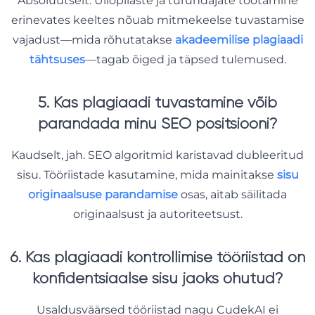
Absoluutselt. Üliõpilaste ja turundajate töötamine
erinevates keeltes nõuab mitmekeelse tuvastamise
vajadust—mida rõhutatakse
akadeemilise plagiaadi
tähtsuses
—tagab õiged ja täpsed tulemused.
5. Kas plagiaadi tuvastamine võib
parandada minu SEO positsiooni?
Kaudselt, jah. SEO algoritmid karistavad dubleeritud
sisu. Tööriistade kasutamine, mida mainitakse
sisu
originaalsuse parandamise
osas, aitab säilitada
originaalsust ja autoriteetsust.
6. Kas plagiaadi kontrollimise tööriistad on
konfidentsiaalse sisu jaoks ohutud?
Usaldusväärsed tööriistad nagu CudekAI ei