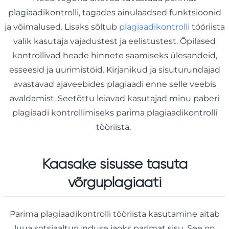
plagiaadikontrolli, tagades ainulaadsed funktsioonid
ja võimalused. Lisaks sõltub
plagiaadikontrolli
tööriista
valik kasutaja vajadustest ja eelistustest. Õpilased
kontrollivad heade hinnete saamiseks ülesandeid,
esseesid ja uurimistöid. Kirjanikud ja sisuturundajad
avastavad ajaveebides plagiaadi enne selle veebis
avaldamist. Seetõttu leiavad kasutajad minu paberi
plagiaadi kontrollimiseks parima plagiaadikontrolli
tööriista.
Kaasake sisusse tasuta
võrguplagiaati
Parima plagiaadikontrolli tööriista kasutamine aitab
luua sotsiaalturunduse jaoks parimat sisu. See on