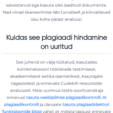
salvestanud ega kasuta üles laaditud dokumente.
Nad viivad skaneerimise läbi turvaliselt ja kõrvaldavad
sisu kohe pärast analüüsi.
Kuidas see plagiaadi hindamine
on uuritud
See juhend on välja töötatud, kasutades
kombinatsiooni tööriistade testimisest,
akadeemilisest eetika raamistikest, kasutajate
tagasisidest ja erinevate CudekAI ressursside
analüüsist. Meie uurimus testis sooritusnäitaja
erinevusi
tasuta veebipõhise plagiaadikontrolli
,
AI
plagiaadikontrolli
ja ülevaate
tasuta plagiaadidektori
funktsioonide blogi
vahel, et mõista täpsust erinevate