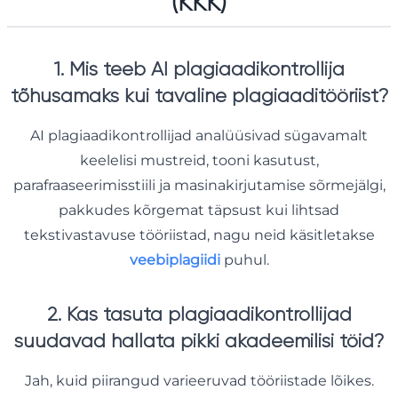
(KKK)
1. Mis teeb AI plagiaadikontrollija
tõhusamaks kui tavaline plagiaaditööriist?
AI plagiaadikontrollijad analüüsivad sügavamalt
keelelisi mustreid, tooni kasutust,
parafraaseerimisstiili ja masinakirjutamise sõrmejälgi,
pakkudes kõrgemat täpsust kui lihtsad
tekstivastavuse tööriistad, nagu neid käsitletakse
veebiplagiidi
puhul.
2. Kas tasuta plagiaadikontrollijad
suudavad hallata pikki akadeemilisi töid?
Jah, kuid piirangud varieeruvad tööriistade lõikes.