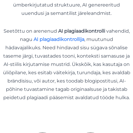
ümberkirjutatud struktuure, AI genereeritud
uuendusi ja semantilist järeleandmist.
Seetõttu on arenenud
AI plagiaadikontrolli
vahendid,
nagu
AI plagiaadikontrollija
, muutunud
hädavajalikuks. Need hindavad sisu sügava sõnalise
taseme järgi, tuvastades tooni, konteksti sarnasuse ja
AI-stiilis kirjutamise mustrid. Ükskõik, kas kasutaja on
üliõpilane, kes esitab väitekirja, turundaja, kes avaldab
brändisisu, või autor, kes toodab blogipostitusi, AI-
põhine tuvastamine tagab originaalsuse ja takistab
peidetud plagiaadi pääsemist avaldatud tööde hulka.