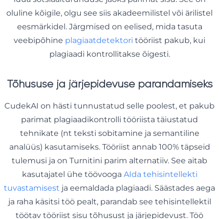
oluline kõigile, olgu see siis akadeemilistel või ärilistel
eesmärkidel. Järgmised on eelised, mida tasuta
veebipõhine
plagiaatdetektori
tööriist pakub, kui
plagiaadi kontrollitakse õigesti.
Tõhususe ja järjepidevuse parandamiseks
CudekAI on hästi tunnustatud selle poolest, et pakub
parimat plagiaadikontrolli tööriista täiustatud
tehnikate (nt teksti sobitamine ja semantiline
analüüs) kasutamiseks. Tööriist annab 100% täpseid
tulemusi ja on Turnitini parim alternatiiv. See aitab
kasutajatel ühe töövooga
AIda tehisintellekti
tuvastamisest
ja eemaldada plagiaadi. Säästades aega
ja raha käsitsi töö pealt, parandab see tehisintellektil
töötav tööriist sisu tõhusust ja järjepidevust. Töö