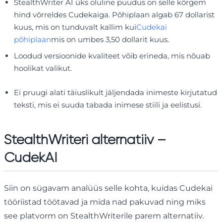
StealthWriter AI üks oluline puudus on selle kõrgem
hind võrreldes Cudekaiga. Põhiplaan algab 67 dollarist
kuus, mis on tunduvalt kallim kui
Cudekai
põhiplaan
mis on umbes 3,50 dollarit kuus.
Loodud versioonide kvaliteet võib erineda, mis nõuab
hoolikat valikut.
Ei pruugi alati täiuslikult jäljendada inimeste kirjutatud
teksti, mis ei suuda tabada inimese stiili ja eelistusi.
StealthWriteri alternatiiv –
CudekAI
Siin on sügavam analüüs selle kohta, kuidas Cudekai
tööriistad töötavad ja mida nad pakuvad ning miks
see platvorm on StealthWriterile parem alternatiiv.