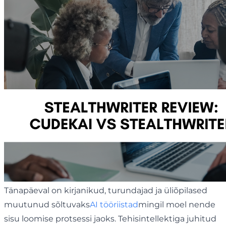
Tänapäeval on kirjanikud, turundajad ja üliõpilased
muutunud sõltuvaks
AI tööriistad
mingil moel nende
sisu loomise protsessi jaoks. Tehisintellektiga juhitud