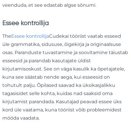
veenduda, et see edastab algse sõnumi.
Essee kontrollija
The
Essee kontrollija
Cudekai tööriist vaatab esseed
üle grammatika, sidususe, õigekirja ja originaalsuse
osas. Paranduste tuvastamine ja soovitamine täiustab
esseesid ja parandab kasutajate üldist
kirjutamisoskust. See on väga kasulik ka õpetajatele,
kuna see säästab nende aega, kui esseesid on
tohutult palju. Õpilased saavad ka üksikasjalikku
tagasisidet selle kohta, kuidas nad saaksid oma
kirjutamist parandada. Kasutajad peavad essee üks
kord üle vaatama, kuna tööriist võib probleemidest
mööda vaadata.