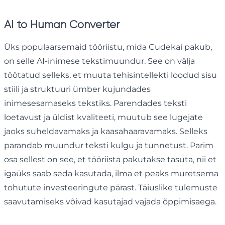
AI to Human Converter
Üks populaarsemaid tööriistu, mida Cudekai pakub,
on selle AI-inimese tekstimuundur. See on välja
töötatud selleks, et muuta tehisintellekti loodud sisu
stiili ja struktuuri ümber kujundades
inimesesarnaseks tekstiks. Parendades teksti
loetavust ja üldist kvaliteeti, muutub see lugejate
jaoks suheldavamaks ja kaasahaaravamaks. Selleks
parandab muundur teksti kulgu ja tunnetust. Parim
osa sellest on see, et tööriista pakutakse tasuta, nii et
igaüks saab seda kasutada, ilma et peaks muretsema
tohutute investeeringute pärast. Täiuslike tulemuste
saavutamiseks võivad kasutajad vajada õppimisaega.