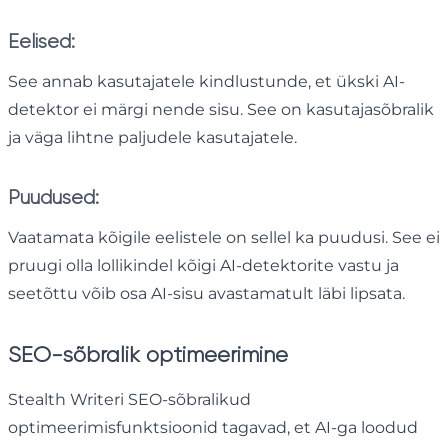
Eelised:
See annab kasutajatele kindlustunde, et ükski AI-
detektor ei märgi nende sisu. See on kasutajasõbralik
ja väga lihtne paljudele kasutajatele.
Puudused:
Vaatamata kõigile eelistele on sellel ka puudusi. See ei
pruugi olla lollikindel kõigi AI-detektorite vastu ja
seetõttu võib osa AI-sisu avastamatult läbi lipsata.
SEO-sõbralik optimeerimine
Stealth Writeri SEO-sõbralikud
optimeerimisfunktsioonid tagavad, et AI-ga loodud