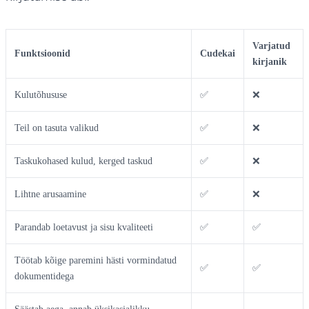
Varjatud
Funktsioonid
Cudekai
kirjanik
Kulutõhususe
✅
❌
Teil on tasuta valikud
✅
❌
Taskukohased kulud, kerged taskud
✅
❌
Lihtne arusaamine
✅
❌
Parandab loetavust ja sisu kvaliteeti
✅
✅
Töötab kõige paremini hästi vormindatud
✅
✅
dokumentidega