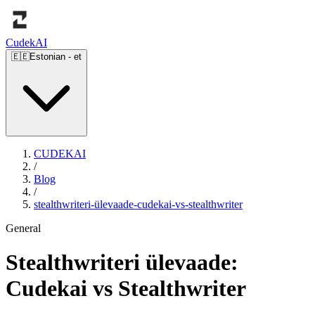
Cudek
AI
🇪🇪
Estonian
-
et
CUDEKAI
/
Blog
/
stealthwriteri-ülevaade-cudekai-vs-stealthwriter
General
Stealthwriteri ülevaade:
Cudekai vs Stealthwriter