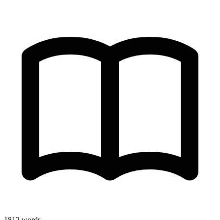
1812
words