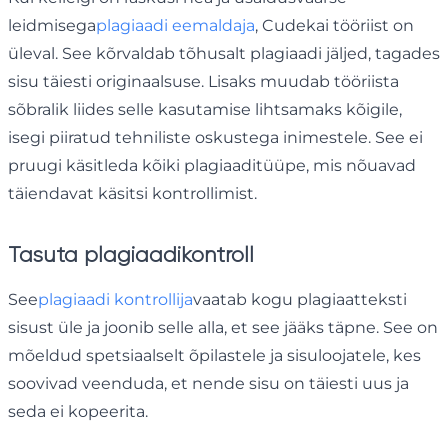
leidmisega
plagiaadi eemaldaja
, Cudekai tööriist on
üleval. See kõrvaldab tõhusalt plagiaadi jäljed, tagades
sisu täiesti originaalsuse. Lisaks muudab tööriista
sõbralik liides selle kasutamise lihtsamaks kõigile,
isegi piiratud tehniliste oskustega inimestele. See ei
pruugi käsitleda kõiki plagiaaditüüpe, mis nõuavad
täiendavat käsitsi kontrollimist.
Tasuta plagiaadikontroll
See
plagiaadi kontrollija
vaatab kogu plagiaatteksti
sisust üle ja joonib selle alla, et see jääks täpne. See on
mõeldud spetsiaalselt õpilastele ja sisuloojatele, kes
soovivad veenduda, et nende sisu on täiesti uus ja
seda ei kopeerita.