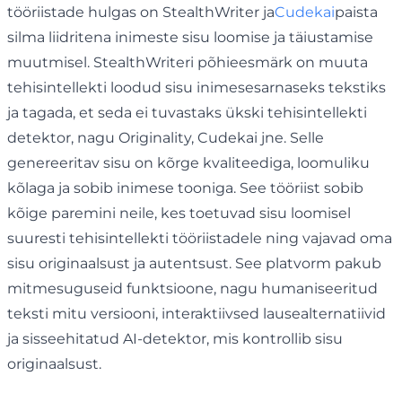
tööriistade hulgas on StealthWriter ja
Cudekai
paista
silma liidritena inimeste sisu loomise ja täiustamise
muutmisel. StealthWriteri põhieesmärk on muuta
tehisintellekti loodud sisu inimesesarnaseks tekstiks
ja tagada, et seda ei tuvastaks ükski tehisintellekti
detektor, nagu Originality, Cudekai jne. Selle
genereeritav sisu on kõrge kvaliteediga, loomuliku
kõlaga ja sobib inimese tooniga. See tööriist sobib
kõige paremini neile, kes toetuvad sisu loomisel
suuresti tehisintellekti tööriistadele ning vajavad oma
sisu originaalsust ja autentsust. See platvorm pakub
mitmesuguseid funktsioone, nagu humaniseeritud
teksti mitu versiooni, interaktiivsed lausealternatiivid
ja sisseehitatud AI-detektor, mis kontrollib sisu
originaalsust.