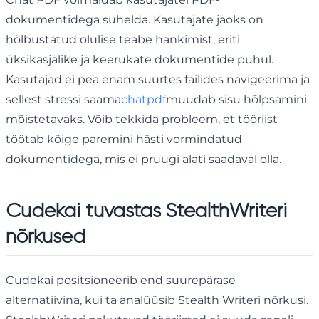
dokumentidega suhelda. Kasutajate jaoks on
hõlbustatud olulise teabe hankimist, eriti
üksikasjalike ja keerukate dokumentide puhul.
Kasutajad ei pea enam suurtes failides navigeerima ja
sellest stressi saama
chatpdf
muudab sisu hõlpsamini
mõistetavaks. Võib tekkida probleem, et tööriist
töötab kõige paremini hästi vormindatud
dokumentidega, mis ei pruugi alati saadaval olla.
Cudekai tuvastas StealthWriteri
nõrkused
Cudekai positsioneerib end suurepärase
alternatiivina, kui ta analüüsib Stealth Writeri nõrkusi.