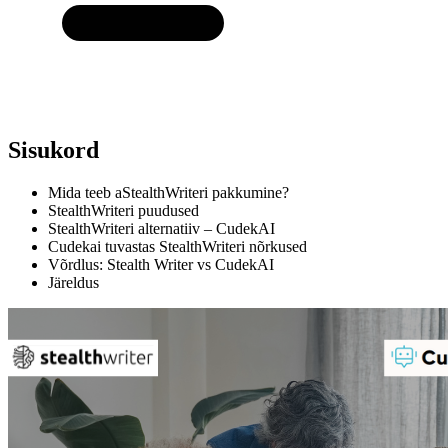
Sisukord
Mida teeb aStealthWriteri pakkumine?
StealthWriteri puudused
StealthWriteri alternatiiv – CudekAI
Cudekai tuvastas StealthWriteri nõrkused
Võrdlus: Stealth Writer vs CudekAI
Järeldus