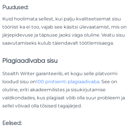
Puudused:
Kuid hoolimata sellest, kui palju kvaliteetsemat sisu
tööriist ka ei too, vajab see käsitsi ülevaatamist, mis on
järjepidevuse ja täpsuse jaoks väga oluline. Veatu sisu
saavutamiseks kulub täiendavalt töötlemisaega.
Plagiaadivaba sisu
Stealth Writer garanteerib, et kogu selle platvormi
loodud sisu on
100 protsenti plagiaadivaba
. See on
oluline, eriti akadeemilistes ja sisukirjutamise
valdkondades, kus plagiaat võib olla suur probleem ja
sellel võivad olla tõsised tagajärjed.
Eelised: