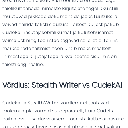
StealthWriteri pakutavad tööriistad ei suuda sageli
täielikult tabada inimeste kirjutajate tegelikku stiili,
muutuvad pikkade dokumentide jaoks tüütuks ja
võivad häirida teksti sidusust. Teisest küljest pakub
Cudekai kasutajasõbralikumat ja kulutõhusamat
võimalust ning tööriistad tagavad selle, et ei tekiks
märksõnade täitmist, toon ühtib maksimaalselt
inimestega kirjutajatega ja kvaliteetse sisu, mis on
täiesti originaalne.
Võrdlus: Stealth Writer vs CudekAI
Cudekai ja StealthWriteri võrdlemisel töötavad
mõlemad platvormid suurepäraselt, kuid Cudekai
näib olevat usaldusväärsem. Tööriista kättesaadavuse
ja juurdepääsetavuse osas pakub see laiemat valikut