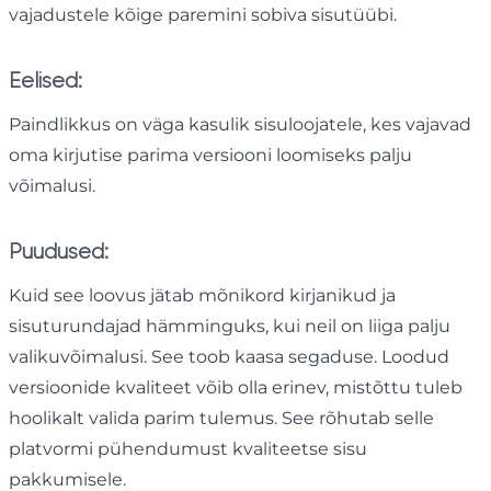
vajadustele kõige paremini sobiva sisutüübi.
Eelised:
Paindlikkus on väga kasulik sisuloojatele, kes vajavad
oma kirjutise parima versiooni loomiseks palju
võimalusi.
Puudused:
Kuid see loovus jätab mõnikord kirjanikud ja
sisuturundajad hämminguks, kui neil on liiga palju
valikuvõimalusi. See toob kaasa segaduse. Loodud
versioonide kvaliteet võib olla erinev, mistõttu tuleb
hoolikalt valida parim tulemus. See rõhutab selle
platvormi pühendumust kvaliteetse sisu
pakkumisele.