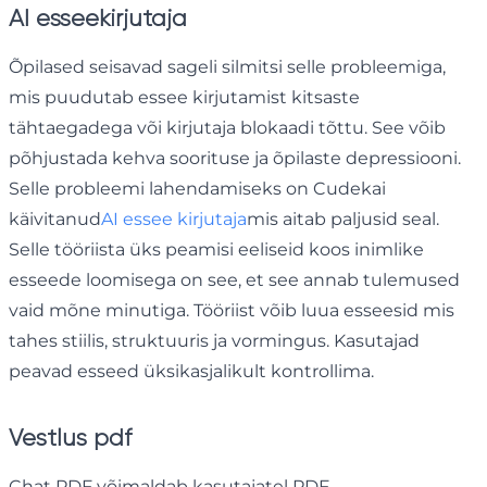
AI esseekirjutaja
Õpilased seisavad sageli silmitsi selle probleemiga,
mis puudutab essee kirjutamist kitsaste
tähtaegadega või kirjutaja blokaadi tõttu. See võib
põhjustada kehva soorituse ja õpilaste depressiooni.
Selle probleemi lahendamiseks on Cudekai
käivitanud
AI essee kirjutaja
mis aitab paljusid seal.
Selle tööriista üks peamisi eeliseid koos inimlike
esseede loomisega on see, et see annab tulemused
vaid mõne minutiga. Tööriist võib luua esseesid mis
tahes stiilis, struktuuris ja vormingus. Kasutajad
peavad esseed üksikasjalikult kontrollima.
Vestlus pdf
Chat PDF võimaldab kasutajatel PDF-