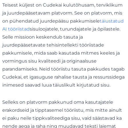
Teisest küljest on Cudekai kulutõhusam, terviklikum
ja juurdepääsetavam platvorm. See on platvorm, mis
on pühendatud juurdepääsu pakkumisele
täiustatud
AI tööriistad
sisuloojatele, turundajatele ja õpilastele.
Selle missioon keskendub tasuta ja
juurdepääsetavate tehisintellekti tööriistade
pakkumisele, mida saab kasutada mitmes keeles ja
vormingus sisu kvaliteedi ja originaalsuse
parandamiseks. Neid tööriistu tasuta pakkudes tagab
Cudekai, et igasuguse rahalise tausta ja ressurssidega
inimesed saavad luua täiuslikult kirjutatud sisu.
Selleks on platvorm pakkunud oma kasutajatele
erakordseid ja tipptasemel tööriistu, mis mitte ainult
ei paku neile tippkvaliteediga sisu, vaid säästavad ka
nende aega ja raha ning muudavad teksti laiemat