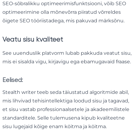
SEO-sõbralikku optimeerimisfunktsiooni, võib SEO
optimeerimine olla mõnevõrra piiratud võrreldes
õigete SEO tööriistadega, mis pakuvad märksõnu.
Veatu sisu kvaliteet
See uuenduslik platvorm lubab pakkuda veatut sisu,
mis ei sisalda vigu, kirjavigu ega ebamugavaid fraase.
Eelised:
Stealth writer teeb seda täiustatud algoritmide abil,
mis lihvivad tehisintellektiga loodud sisu ja tagavad,
et sisu vastab professionaalsetele ja akadeemilistele
standarditele. Selle tulemusena kipub kvaliteetne
sisu lugejaid kõige enam köitma ja köitma.