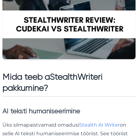
Mida teeb a
StealthWriteri
pakkumine
?
AI teksti humaniseerimine
Üks silmapaistvamaid omadusi
Stealth AI Writer
on
selle AI teksti humaniseerimise tööriist. See tööriist