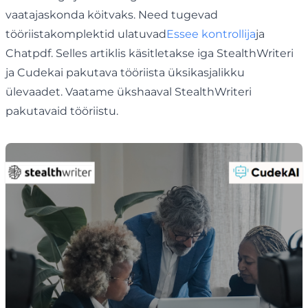
vaatajaskonda köitvaks. Need tugevad
tööriistakomplektid ulatuvad
Essee kontrollija
ja
Chatpdf. Selles artiklis käsitletakse iga StealthWriteri
ja Cudekai pakutava tööriista üksikasjalikku
ülevaadet. Vaatame ükshaaval StealthWriteri
pakutavaid tööriistu.