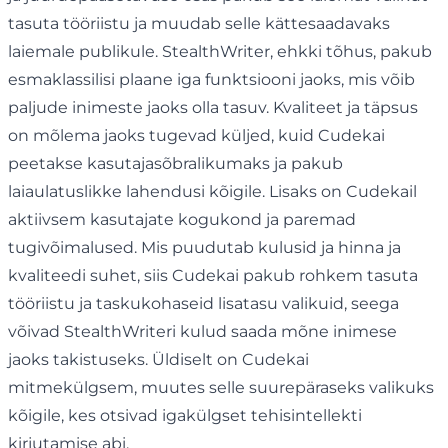
tasuta tööriistu ja muudab selle kättesaadavaks
laiemale publikule. StealthWriter, ehkki tõhus, pakub
esmaklassilisi plaane iga funktsiooni jaoks, mis võib
paljude inimeste jaoks olla tasuv. Kvaliteet ja täpsus
on mõlema jaoks tugevad küljed, kuid Cudekai
peetakse kasutajasõbralikumaks ja pakub
laiaulatuslikke lahendusi kõigile. Lisaks on Cudekail
aktiivsem kasutajate kogukond ja paremad
tugivõimalused. Mis puudutab kulusid ja hinna ja
kvaliteedi suhet, siis Cudekai pakub rohkem tasuta
tööriistu ja taskukohaseid lisatasu valikuid, seega
võivad StealthWriteri kulud saada mõne inimese
jaoks takistuseks. Üldiselt on Cudekai
mitmekülgsem, muutes selle suurepäraseks valikuks
kõigile, kes otsivad igakülgset tehisintellekti
kirjutamise abi.