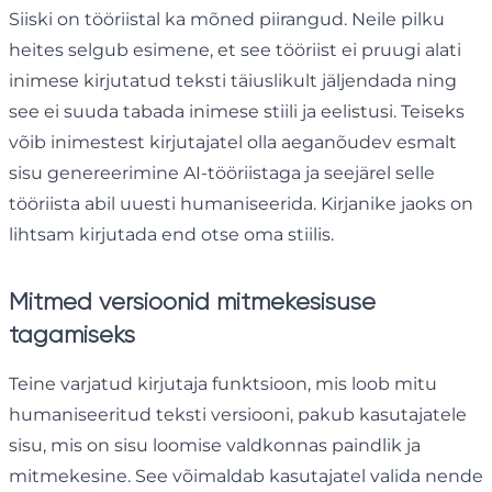
Siiski on tööriistal ka mõned piirangud. Neile pilku
heites selgub esimene, et see tööriist ei pruugi alati
inimese kirjutatud teksti täiuslikult jäljendada ning
see ei suuda tabada inimese stiili ja eelistusi. Teiseks
võib inimestest kirjutajatel olla aeganõudev esmalt
sisu genereerimine AI-tööriistaga ja seejärel selle
tööriista abil uuesti humaniseerida. Kirjanike jaoks on
lihtsam kirjutada end otse oma stiilis.
Mitmed versioonid mitmekesisuse
tagamiseks
Teine varjatud kirjutaja funktsioon, mis loob mitu
humaniseeritud teksti versiooni, pakub kasutajatele
sisu, mis on sisu loomise valdkonnas paindlik ja
mitmekesine. See võimaldab kasutajatel valida nende