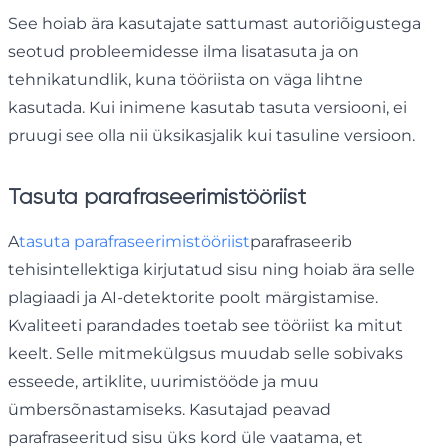
See hoiab ära kasutajate sattumast autoriõigustega
seotud probleemidesse ilma lisatasuta ja on
tehnikatundlik, kuna tööriista on väga lihtne
kasutada. Kui inimene kasutab tasuta versiooni, ei
pruugi see olla nii üksikasjalik kui tasuline versioon.
Tasuta parafraseerimistööriist
A
tasuta parafraseerimistööriist
parafraseerib
tehisintellektiga kirjutatud sisu ning hoiab ära selle
plagiaadi ja AI-detektorite poolt märgistamise.
Kvaliteeti parandades toetab see tööriist ka mitut
keelt. Selle mitmekülgsus muudab selle sobivaks
esseede, artiklite, uurimistööde ja muu
ümbersõnastamiseks. Kasutajad peavad
parafraseeritud sisu üks kord üle vaatama, et