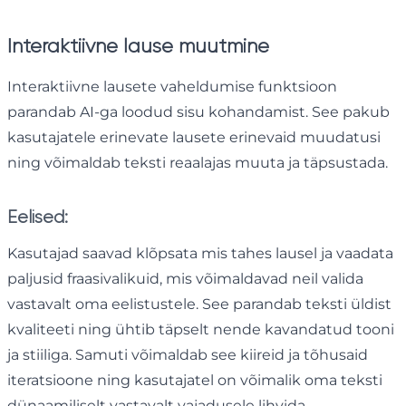
Interaktiivne lause muutmine
Interaktiivne lausete vaheldumise funktsioon
parandab AI-ga loodud sisu kohandamist. See pakub
kasutajatele erinevate lausete erinevaid muudatusi
ning võimaldab teksti reaalajas muuta ja täpsustada.
Eelised:
Kasutajad saavad klõpsata mis tahes lausel ja vaadata
paljusid fraasivalikuid, mis võimaldavad neil valida
vastavalt oma eelistustele. See parandab teksti üldist
kvaliteeti ning ühtib täpselt nende kavandatud tooni
ja stiiliga. Samuti võimaldab see kiireid ja tõhusaid
iteratsioone ning kasutajatel on võimalik oma teksti
dünaamiliselt vastavalt vajadusele lihvida.