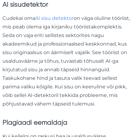
AI sisudetektor
Cudekai oma
AI sisu detektor
on väga oluline tööriist,
mis peab olema iga kirjaniku tööriistakomplektis.
Seda on vaja eriti sellistes sektorites nagu
akadeemikud ja professionaalsed keskkonnad, kus
sisu originaalsus on äärmiselt vajalik. See tööriist on
usaldusväärne ja tõhus, tuvastab tõhusalt AI-ga
kirjutatud sisu ja annab täpseid hinnanguid.
Taskukohane hind ja tasuta valik teevad sellest
parima valiku kõigile. Kui sisu on keeruline või pikk,
võib sellel AI-detektoril tekkida probleeme, mis
põhjustavad vähem täpseid tulemusi.
Plagiaadi eemaldaja
Kui kellelgi on raskusi hea ja usaldusväärse