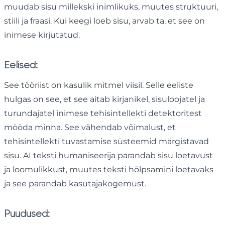
muudab sisu millekski inimlikuks, muutes struktuuri,
stiili ja fraasi. Kui keegi loeb sisu, arvab ta, et see on
inimese kirjutatud.
Eelised:
See tööriist on kasulik mitmel viisil. Selle eeliste
hulgas on see, et see aitab kirjanikel, sisuloojatel ja
turundajatel inimese tehisintellekti detektoritest
mööda minna. See vähendab võimalust, et
tehisintellekti tuvastamise süsteemid märgistavad
sisu. AI teksti humaniseerija parandab sisu loetavust
ja loomulikkust, muutes teksti hõlpsamini loetavaks
ja see parandab kasutajakogemust.
Puudused: