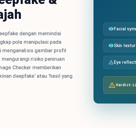
ajah
Facial sy
deepfake dengan memindai
gkap pola manipulasi pada
Skin textu
ni menganalisis gambar profil
 mengurangi risiko peniruan
Eye reflec
I Image Checker memberikan
inan deepfake' atau 'hasil yang
Verdict: L