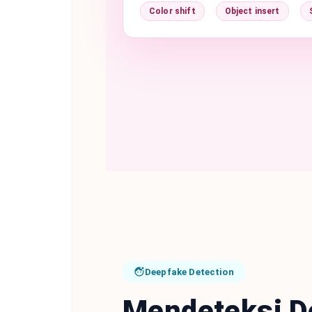
Color shift
Object insert
Deepfake Detection
Mendeteksi D