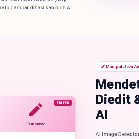
uatu gambar dihasilkan oleh AI.
Manipulation An
Mendet
Diedit 
EDITED
AI
Tampered
AI Image Detecto