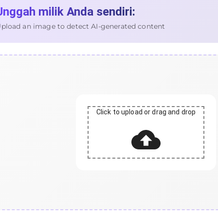
Unggah milik Anda sendiri:
pload an image to detect AI-generated content
Click to upload or drag and drop