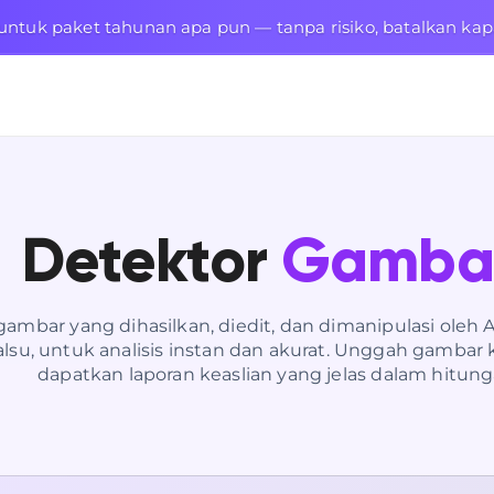
untuk paket tahunan apa pun — tanpa risiko, batalkan kap
Detektor
Gambar
ambar yang dihasilkan, diedit, dan dimanipulasi oleh 
su, untuk analisis instan dan akurat. Unggah gambar 
dapatkan laporan keaslian yang jelas dalam hitung