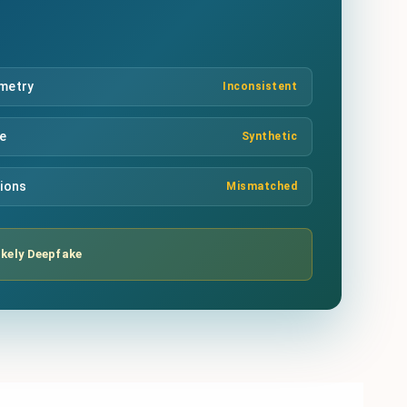
mmetry
Inconsistent
re
Synthetic
tions
Mismatched
ikely Deepfake