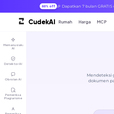
🎉 Dapatkan 7 bulan GRATIS 
60% off
Cudek
AI
Rumah
Harga
MCP
Memanusiakan
AI
Detektor AI
Mendeteksi g
Obrolan AI
dokumen pal
Pemeriksa
Plagiarisme
Pemeriksa