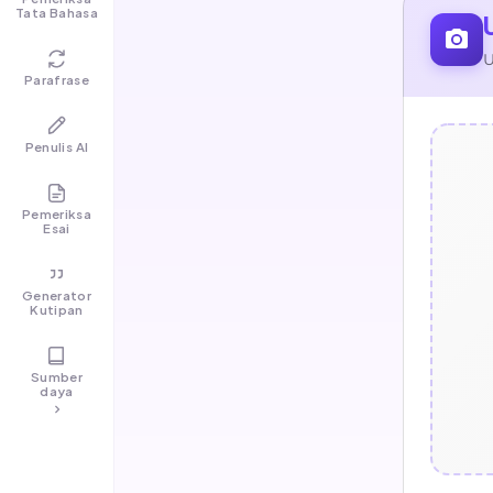
Tata Bahasa
U
Parafrase
Penulis AI
Pemeriksa
Esai
Generator
Kutipan
Sumber
daya