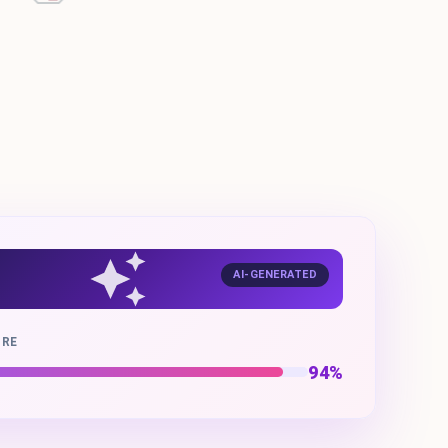
AI-GENERATED
ORE
94%