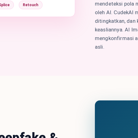
mendeteksi pola m
Splice
Retouch
oleh AI. CudekAI m
ditingkatkan, dan
keasliannya. AI I
mengkonfirmasi ap
asli.
eepfake &