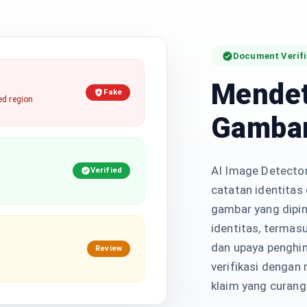
Document Verifi
Mendet
Fake
ed region
Gambar
AI Image Detecto
Verified
catatan identitas
gambar yang dipin
identitas, termas
dan upaya penghin
Review
verifikasi dengan 
klaim yang curang