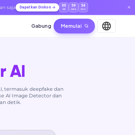
05
59
53
an saja
Dapatkan Diskon
HR
MIN
SEC
Gabung
Memulai
 AI
AI, termasuk deepfake dan
ke AI Image Detector dan
an detik.