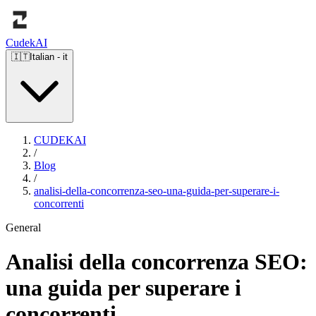
Cudek
AI
🇮🇹
Italian
-
it
CUDEKAI
/
Blog
/
analisi-della-concorrenza-seo-una-guida-per-superare-i-
concorrenti
General
Analisi della concorrenza SEO:
una guida per superare i
concorrenti