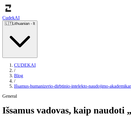
Cudek
AI
🇱🇹
Lithuanian
-
lt
CUDEKAI
/
Blog
/
Išsamus-humanizerio-dirbtinio-intelekto-naudojimo-akademik
General
Išsamus vadovas, kaip naudoti „