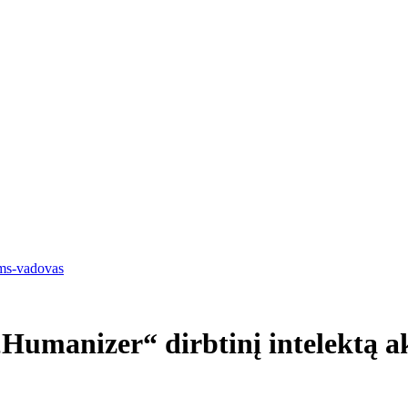
ams-vadovas
Humanizer“ dirbtinį intelektą a