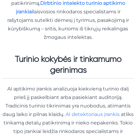
patikrinimą,
Dirbtinio intelekto turinio aptikimo
įrankiai
laisvosios rinkodaros specialistams ir
rašytojams sutelkti dėmesį į tyrimus, pasakojimą ir
kūrybiškumą – sritis, kurioms iš tikrųjų reikalingas
žmogaus intelektas.
Turinio kokybės ir tinkamumo
gerinimas
AI aptikimo įrankis analizuoja kiekvieną turinio dalį
prieš jį paskelbiant arba pasiekiant auditoriją.
Tradicinis turinio tikrinimas yra nuobodus, atimantis
daug laiko ir pilnas klaidų.
AI detektoriaus įrankis
atliks
tinkamą detalų patikrinimą ir nieko nepakenks. Tokio
tipo įrankiai leidžia rinkodaros specialistams ir