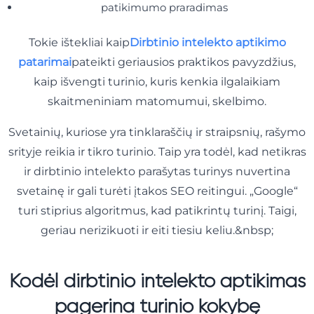
patikimumo praradimas
Tokie ištekliai kaip
Dirbtinio intelekto aptikimo
patarimai
pateikti geriausios praktikos pavyzdžius,
kaip išvengti turinio, kuris kenkia ilgalaikiam
skaitmeniniam matomumui, skelbimo.
Svetainių, kuriose yra tinklaraščių ir straipsnių, rašymo
srityje reikia ir tikro turinio. Taip yra todėl, kad netikras
ir dirbtinio intelekto parašytas turinys nuvertina
svetainę ir gali turėti įtakos SEO reitingui. „Google“
turi stiprius algoritmus, kad patikrintų turinį. Taigi,
geriau nerizikuoti ir eiti tiesiu keliu.&nbsp;
Kodėl dirbtinio intelekto aptikimas
pagerina turinio kokybę