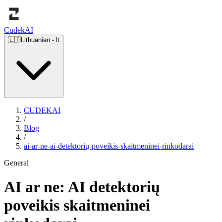
Cudek
AI
🇱🇹
Lithuanian
-
lt
CUDEKAI
/
Blog
/
ai-ar-ne-ai-detektorių-poveikis-skaitmeninei-rinkodarai
General
AI ar ne: AI detektorių
poveikis skaitmeninei