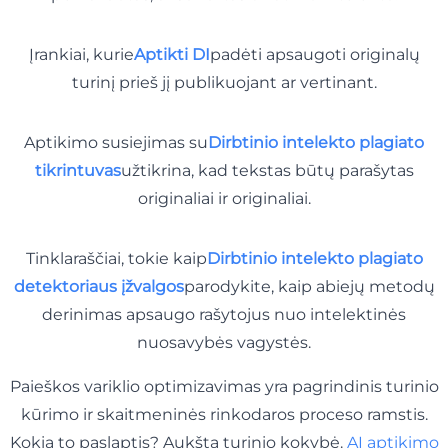
Įrankiai, kurie
Aptikti DI
padėti apsaugoti originalų
turinį prieš jį publikuojant ar vertinant.
Aptikimo susiejimas su
Dirbtinio intelekto plagiato
tikrintuvas
užtikrina, kad tekstas būtų parašytas
originaliai ir originaliai.
Tinklaraščiai, tokie kaip
Dirbtinio intelekto plagiato
detektoriaus įžvalgos
parodykite, kaip abiejų metodų
derinimas apsaugo rašytojus nuo intelektinės
nuosavybės vagystės.
Paieškos variklio optimizavimas yra pagrindinis turinio
kūrimo ir skaitmeninės rinkodaros proceso ramstis.
Kokia to paslaptis? Aukšta turinio kokybė.
AI aptikimo