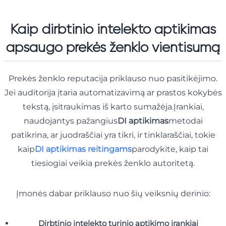
Kaip dirbtinio intelekto aptikimas
apsaugo prekės ženklo vientisumą
Prekės ženklo reputacija priklauso nuo pasitikėjimo.
Jei auditorija įtaria automatizavimą ar prastos kokybės
tekstą, įsitraukimas iš karto sumažėja.Įrankiai,
naudojantys pažangius
DI aptikimas
metodai
patikrina, ar juodraščiai yra tikri, ir tinklaraščiai, tokie
kaip
DI aptikimas reitingams
parodykite, kaip tai
tiesiogiai veikia prekės ženklo autoritetą.
Įmonės dabar priklauso nuo šių veiksnių derinio:
Dirbtinio intelekto turinio aptikimo įrankiai