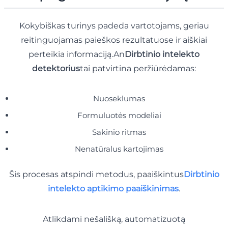
Kokybiškas turinys padeda vartotojams, geriau
reitinguojamas paieškos rezultatuose ir aiškiai
perteikia informaciją.An
Dirbtinio intelekto
detektorius
tai patvirtina peržiūrėdamas:
Nuoseklumas
Formuluotės modeliai
Sakinio ritmas
Nenatūralus kartojimas
Šis procesas atspindi metodus, paaiškintus
Dirbtinio
intelekto aptikimo paaiškinimas
.
Atlikdami nešališką, automatizuotą