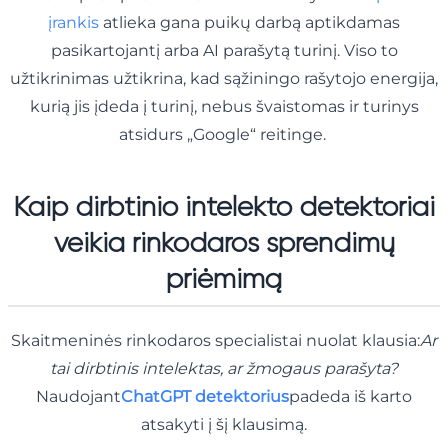
įrankis
atlieka gana puikų darbą aptikdamas
pasikartojantį arba AI parašytą turinį. Viso to
užtikrinimas užtikrina, kad sąžiningo rašytojo energija,
kurią jis įdeda į turinį, nebus švaistomas ir turinys
atsidurs „Google“ reitinge.
Kaip dirbtinio intelekto detektoriai
veikia rinkodaros sprendimų
priėmimą
Skaitmeninės rinkodaros specialistai nuolat klausia:
Ar
tai dirbtinis intelektas, ar žmogaus parašyta?
Naudojant
ChatGPT detektorius
padeda iš karto
atsakyti į šį klausimą.