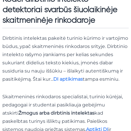
detektoriai svarbūs šiuolaikinėje
skaitmeninėje rinkodaroje
Dirbtinis intelektas pakeitė turinio kūrimo ir vartojimo
būdus, ypač skaitmeninės rinkodaros srityje. Dirbtinio
intelekto rašymo įrankiams per kelias sekundes
sukuriant didelius teksto kiekius, įmonės dabar
susiduria su nauju iššūkiu – išlaikyti autentiškumą ir
pasitikėjimą. Štai kur...
DI aptikimas
tampa esminiu.
Skaitmeninės rinkodaros specialistai, turinio kūrėjai,
pedagogai ir studentai pasikliauja gebėjimu
atskirti
Žmogus arba dirbtinis intelektas
kad
paskelbtas turinys išliktų patikimas. Paieškos
sistemos naudoja griežtas sistemas,
Aptikti DI
ir