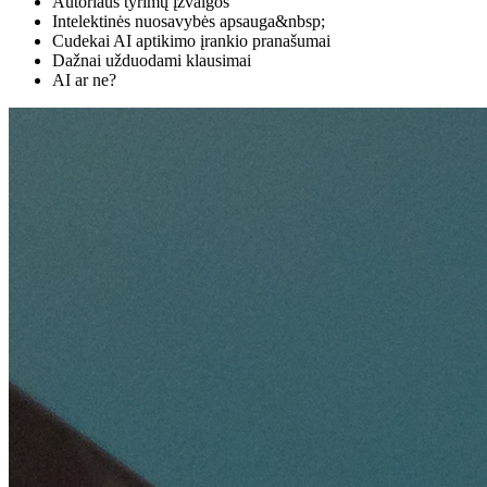
Autoriaus tyrimų įžvalgos
Intelektinės nuosavybės apsauga&nbsp;
Cudekai AI aptikimo įrankio pranašumai
Dažnai užduodami klausimai
AI ar ne?