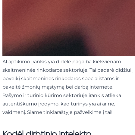
AI aptikimo įrankis yra didelė pagalba kiekvienam
skaitmeninės rinkodaros sektoriuje. Tai padarė didžiulį
poveikį skaitmeninės rinkodaros specialistams ir
pakeitė žmonių mąstymą bei darbą internete.
Rašymo ir turinio kūrimo sektoriuje įrankis atlieka
autentiškumo įrodymo, kad turinys yra ai ar ne,
vaidmenį. Šiame tinklaraštyje pažvelkime į tai!
Kodėl dirbtinio intelekto