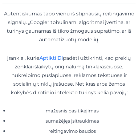
Autentiškumas tapo vienu iš stipriausių reitingavimo
signalų. „Google“ tobulinami algoritmai įvertina, ar
turinys gaunamas iš tikro žmogaus supratimo, ar iš
automatizuotų modelių.
Įrankiai, kurie
Aptikti DI
padėti užtikrinti, kad prekių
ženklai išlaikytų originalumą tinklaraščiuose,
nukreipimo puslapiuose, reklamos tekstuose ir
socialinių tinklų įrašuose. Netikras arba žemos
kokybės dirbtinio intelekto turinys kelia pavojų:
mažesnis pasitikėjimas
sumažėjęs įsitraukimas
reitingavimo baudos