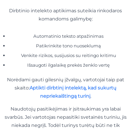
Dirbtinio intelekto aptikimas suteikia rinkodaros
komandoms galimybę:
Automatinio teksto atpažinimas
Patikrinkite tono nuoseklumą
Venkite rizikos, susijusios su reitingo kritimu
Išsaugoti ilgalaikę prekės ženklo vertę
Norėdami gauti gilesnių įžvalgų, vartotojai taip pat
skaito:
Aptikti dirbtinį intelektą, kad sukurtų
nepriekaištingą turinį
.
Naudotojų pasitikėjimas ir įsitraukimas yra labai
svarbūs. Jei vartotojas nepasitiki svetainės turiniu, jis
niekada negrįš. Todėl turinys turėtų būti ne tik