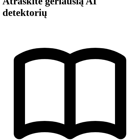
Atraskite geriausią AI
detektorių