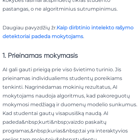
kokybės rašiniai atspindėtų tikras studento
pastangas, o ne algoritminius sutrumpinimus.
Daugiau pavyzdžių žr.
Kaip dirbtinio intelekto rašymo
detektoriai padeda mokytojams
.
1. Prieinamas mokymasis
AI gali gauti prieigą prie viso švietimo turinio. Jis
prieinamas individualiems studentų poreikiams
tenkinti. Nagrinėdamas mokinių rezultatus, AI
mokytojams naudoja algoritmus, kad pakoreguotų
mokymosi medžiagą ir duomenų modelio sunkumus.
Kad studentai gautų visapusišką naudą. AI
padeda&nbsp;kurti&nbsp;vaizdo paskaitų
programas,&nbsp;kurias&nbsp;tai yra interaktyvios
sesijos tarp mokytojų&nbsp;studentų.