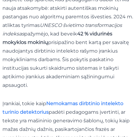
nauja atsakomybė: atskirti autentiškas mokinių
pastangas nuo algoritmų paremtos išvesties. 2024 m.
atliktas tyrimas
UNESCO švietimo transformacijos
indeksas
pažymėjo, kad beveik
42 % vidurinės
mokyklos mokinių
prisipažino bent kartą per savaitę
naudojantys dirbtinio intelekto rašymo įrankius
mokykliniams darbams. Šis pokytis paskatino
institucijas sukurti skaidrumo sistemas ir taikyti
aptikimo įrankius akademiniam sąžiningumui
apsaugoti.
Įrankiai, tokie kaip
Nemokamas dirbtinio intelekto
turinio detektorius
padėti pedagogams įvertinti, ar
tekste yra mašininio generavimo šablonų, tokių kaip
mažas dažnių dažnis, pasikartojančios frazės ar