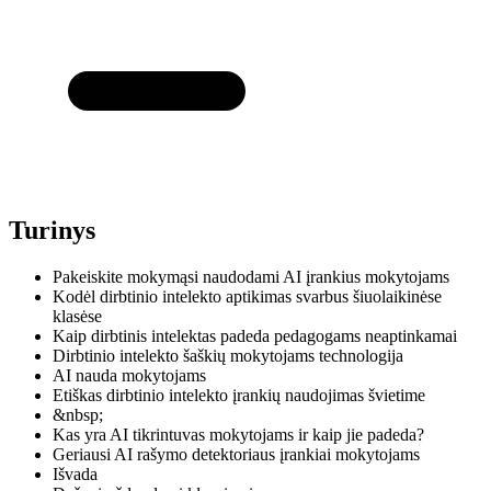
Turinys
Pakeiskite mokymąsi naudodami AI įrankius mokytojams
Kodėl dirbtinio intelekto aptikimas svarbus šiuolaikinėse
klasėse
Kaip dirbtinis intelektas padeda pedagogams neaptinkamai
Dirbtinio intelekto šaškių mokytojams technologija
AI nauda mokytojams
Etiškas dirbtinio intelekto įrankių naudojimas švietime
&nbsp;
Kas yra AI tikrintuvas mokytojams ir kaip jie padeda?
Geriausi AI rašymo detektoriaus įrankiai mokytojams
Išvada