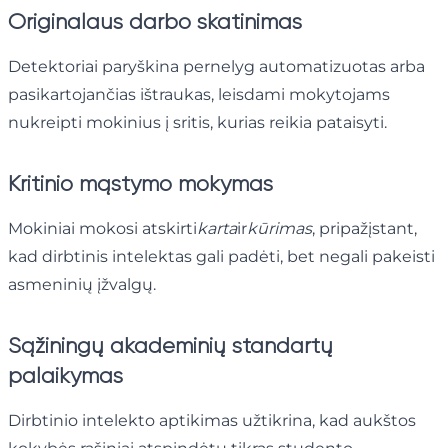
Originalaus darbo skatinimas
Detektoriai paryškina pernelyg automatizuotas arba
pasikartojančias ištraukas, leisdami mokytojams
nukreipti mokinius į sritis, kurias reikia pataisyti.
Kritinio mąstymo mokymas
Mokiniai mokosi atskirti
karta
ir
kūrimas
, pripažįstant,
kad dirbtinis intelektas gali padėti, bet negali pakeisti
asmeninių įžvalgų.
Sąžiningų akademinių standartų
palaikymas
Dirbtinio intelekto aptikimas užtikrina, kad aukštos