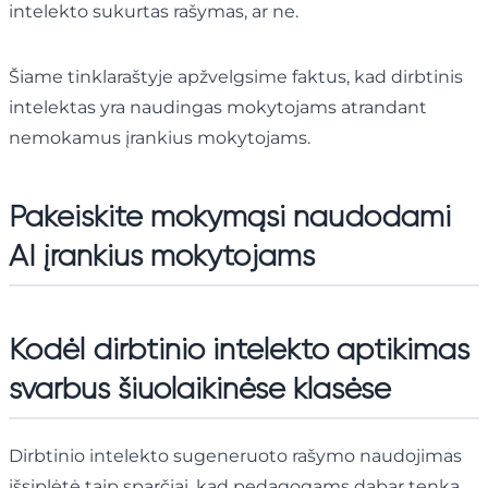
intelekto sukurtas rašymas, ar ne.
Šiame tinklaraštyje apžvelgsime faktus, kad dirbtinis
intelektas yra naudingas mokytojams atrandant
nemokamus įrankius mokytojams.
Pakeiskite mokymąsi naudodami
AI įrankius mokytojams
Kodėl dirbtinio intelekto aptikimas
svarbus šiuolaikinėse klasėse
Dirbtinio intelekto sugeneruoto rašymo naudojimas
išsiplėtė taip sparčiai, kad pedagogams dabar tenka