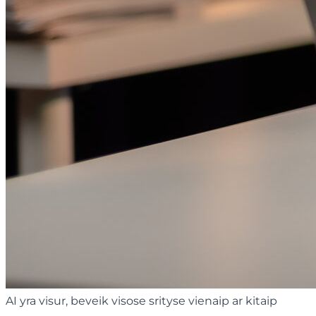
AI yra visur, beveik visose srityse vienaip ar kitaip