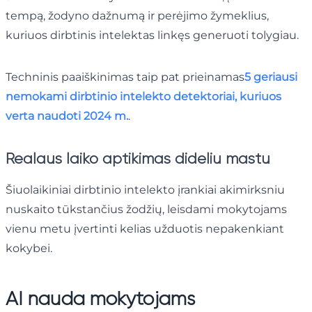
tempą, žodyno dažnumą ir perėjimo žymeklius,
kuriuos dirbtinis intelektas linkęs generuoti tolygiau.
Techninis paaiškinimas taip pat prieinamas
5 geriausi
nemokami dirbtinio intelekto detektoriai, kuriuos
verta naudoti 2024 m.
.
Realaus laiko aptikimas dideliu mastu
Šiuolaikiniai dirbtinio intelekto įrankiai akimirksniu
nuskaito tūkstančius žodžių, leisdami mokytojams
vienu metu įvertinti kelias užduotis nepakenkiant
kokybei.
AI nauda mokytojams