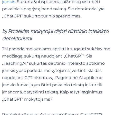
įrankis
. Sukurta&nbsp;specialiai&nbsp;pastebėti
pokalbiais pagrįstą bendravimą. Šie detektoriai yra
„ChatGPT“ sukurto turinio sprendimas.
b) Padėkite mokytojui dirbti dirbtinio intelekto
detektoriumi
Tai padeda mokytojams aptikti ir sugauti sukčiavimo
medžiagą, sukurtą naudojant „ChatGPT“. Šis
„TeachingAI“ sukurtas dirbtinio intelekto aptikimo
įrankis ypač padeda mokytojams įvertinti klaidas
naudojant GPT tikrintuvą. Pagrindinė AI aptikimo
įrankio funkcija yra ištirti pokalbio tekstą ir, kur tik
įmanoma, paryškinti tekstą. Kaip rašyti raginimus
„ChatGPT“ mokytojams?
Parašykite:&nbsp;„Ar tai parašė&nbsp;„ChatGPT“?