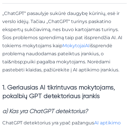
„ChatGPT“ pasaulyje sukūrė daugybę kūrinių, esė ir
verslo idėjų. Tačiau „ChatGPT“ turinys paskatino
ekspertų sukčiavimą, nes buvo kartojamas turinys.
Šios problemos sprendimą taip pat išsprendžia AI. AI
tokiems mokytojams kaip
MokytojaiAI
išsprendė
problemą naudodamas pateiktus įrankius, o
tai&nbsp;puiki pagalba mokytojams. Norėdami
pastebėti klaidas, pažiūrėkite į AI aptikimo įrankius.
1. Geriausias AI tikrintuvas mokytojams,
pokalbių GPT detektoriaus įrankis
a) Kas yra ChatGPT detektorius?
ChatGPT detektorius yra ypač pažangus
AI aptikimo