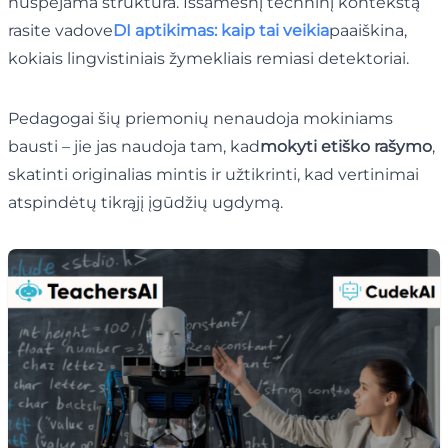
nuspėjama struktūra. Išsamesnį techninį kontekstą
rasite vadove
DI aptikimas: kaip tai veikia
paaiškina,
kokiais lingvistiniais žymekliais remiasi detektoriai.
Pedagogai šių priemonių nenaudoja mokiniams
bausti – jie jas naudoja tam, kad
mokyti etiško rašymo
,
skatinti originalias mintis ir užtikrinti, kad vertinimai
atspindėtų tikrąjį įgūdžių ugdymą.