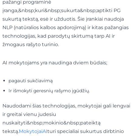
pažangi programinė
įranga,&nbsp;kuri&nbsp;sukurta&nbsp;aptikti PG
sukurtą tekstą, esė ir užduotis. Šie įrankiai naudoja
NLP (natūralios kalbos apdorojimą) ir kitas pažangias
technologijas, kad parodytų skirtumą tarp AI ir
žmogaus rašyto turinio.
AI mokytojams yra naudinga dviem būdais;
pagauti sukčiavimą
Ir išmokyti geresnių rašymo įgūdžių.
Naudodami šias technologijas, mokytojai gali lengvai
ir greitai vienu judesiu
nuskaityti&nbsp;mokinio&nbsp;pateiktą
tekstą.
MokytojaiAI
turi specialiai sukurtus dirbtinio