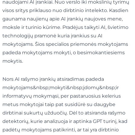
naudojami AI įrankiai. Nuo verslo iki mokslinių tyrimų
visos sritys priklauso nuo dirbtinio intelekto. Kasdien
gaunama naujienų apie AI įrankių naujoves mene,
moksle ir turinio kūrime. Pradėjus taikyti AI, švietimo
technologijų pramonė kuria įrankius su AI
mokytojams. Šios specialios priemonės mokytojams
padeda mokytojams mokyti, o besimokantiesiems
mokytis.
Nors AI rašymo įrankių atsiradimas padeda
mokytojams&nbsp;mokyti&nbsp;įdomų&nbsp;ir
informatyvų mokymąsi, per pastaruosius kelerius
metus mokytojai taip pat susidūrė su daugybe
dirbtinai sukurtų užduočių. Dėl to atsiranda rašymo
detektorių, kurie analizuoja ir aptinka GPT turinį, kad
padėtų mokytojams patikrinti, ar tai yra dirbtinio