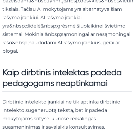
pažeisdama&nbsp;tyrimų&nbsp;dėsykles&nbsp;švieti
tikslais. Tačiau AI mokytojams yra alternatyva šiam
rašymo įrankiui. AI rašymo įrankiai
yra&nbsp;didelė&nbsp;grėsmė šiuolaikinei švietimo
sistemai. Mokiniai&nbsp;sąmoningai ar nesąmoningai
rašo&nbsp;naudodami AI rašymo įrankius, gerai ar
blogai.
Kaip dirbtinis intelektas padeda
pedagogams neaptinkamai
Dirbtinio intelekto įrankiai ne tik aptinka dirbtinio
intelekto sugeneruotą tekstą, bet ir padeda
mokytojams srityse, kuriose reikalingas
suasmeninimas ir savalaikis konsultavimas.