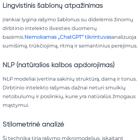
Lingvistinis šablonų atpažinimas
Įrankiai lygina rašymo šablonus su didelėmis žinomų
dirbtinio intelekto išvesties duomenų
bazėmis.
Nemokamas „ChatGPT“ tikrintuvas
analizuoja
sumišimą, trūkčiojimą, ritmą ir semantinius perėjimus.
NLP (natūralios kalbos apdorojimas)
NLP modeliai įvertina sakinių struktūrą, darną ir tonus.
Dirbtinio intelekto rašymas dažnai neturi smulkių
netobulumų ir poslinkių, kurie yra natūralūs žmogaus
mąstymui.
Stilometrinė analizė
Ši technika tiria rašymo mikromodelius, įskaitant