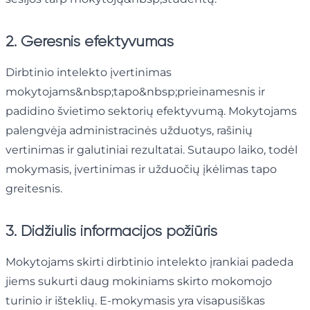
2. Geresnis efektyvumas
Dirbtinio intelekto įvertinimas
mokytojams&nbsp;tapo&nbsp;prieinamesnis ir
padidino švietimo sektorių efektyvumą. Mokytojams
palengvėja administracinės užduotys, rašinių
vertinimas ir galutiniai rezultatai. Sutaupo laiko, todėl
mokymasis, įvertinimas ir užduočių įkėlimas tapo
greitesnis.
3. Didžiulis informacijos požiūris
Mokytojams skirti dirbtinio intelekto įrankiai padeda
jiems sukurti daug mokiniams skirto mokomojo
turinio ir išteklių. E-mokymasis yra visapusiškas