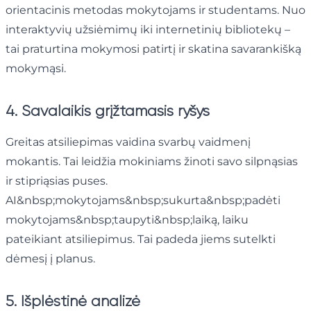
orientacinis metodas mokytojams ir studentams. Nuo
interaktyvių užsiėmimų iki internetinių bibliotekų –
tai praturtina mokymosi patirtį ir skatina savarankišką
mokymąsi.
4. Savalaikis grįžtamasis ryšys
Greitas atsiliepimas vaidina svarbų vaidmenį
mokantis. Tai leidžia mokiniams žinoti savo silpnąsias
ir stipriąsias puses.
AI&nbsp;mokytojams&nbsp;sukurta&nbsp;padėti
mokytojams&nbsp;taupyti&nbsp;laiką, laiku
pateikiant atsiliepimus. Tai padeda jiems sutelkti
dėmesį į planus.
5. Išplėstinė analizė