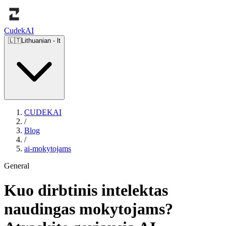
Cudek
AI
🇱🇹
Lithuanian
-
lt
CUDEKAI
/
Blog
/
ai-mokytojams
General
Kuo dirbtinis intelektas
naudingas mokytojams?