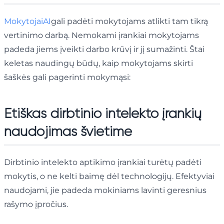
MokytojaiAI
gali padėti mokytojams atlikti tam tikrą
vertinimo darbą. Nemokami įrankiai mokytojams
padeda jiems įveikti darbo krūvį ir jį sumažinti. Štai
keletas naudingų būdų, kaip mokytojams skirti
šaškės gali pagerinti mokymąsi:
Etiškas dirbtinio intelekto įrankių
naudojimas švietime
Dirbtinio intelekto aptikimo įrankiai turėtų padėti
mokytis, o ne kelti baimę dėl technologijų. Efektyviai
naudojami, jie padeda mokiniams lavinti geresnius
rašymo įpročius.