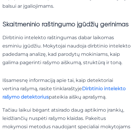
balsui ar įgaliojimams.
Skaitmeninio raštingumo įgūdžių gerinimas
Dirbtinio intelekto raštingumas dabar laikomas
esminiu įgūdžiu. Mokytojai naudoja dirbtinio intelekto
padedamą analizę, kad parodytų mokiniams, kaip
galima pagerinti rašymo aiškumą, struktūrą ir toną.
Išsamesnę informaciją apie tai, kaip detektoriai
vertina rašymą, rasite tinklaraštyje
Dirbtinio intelekto
rašymo detektorius
pateikia aiškų aprašymą.
Tačiau laikui bėgant atsirado daug aptikimo įrankių,
leidžiančių nuspėti rašymo klaidas. Pakeitus
mokymosi metodus naudojant specialiai mokytojams