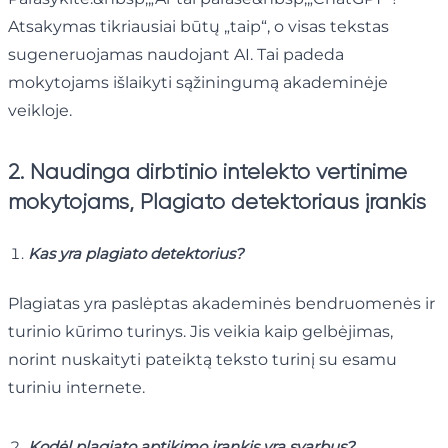
Atsakymas tikriausiai būtų „taip“, o visas tekstas
sugeneruojamas naudojant AI. Tai padeda
mokytojams išlaikyti sąžiningumą akademinėje
veikloje.
2. Naudinga dirbtinio intelekto vertinime
mokytojams, Plagiato detektoriaus įrankis
Kas yra plagiato detektorius?
Plagiatas yra paslėptas akademinės bendruomenės ir
turinio kūrimo turinys. Jis veikia kaip gelbėjimas,
norint nuskaityti pateiktą teksto turinį su esamu
turiniu internete.
Kodėl plagiato aptikimo įrankis yra svarbus?