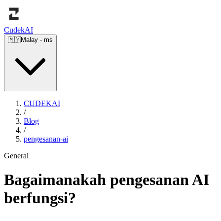
Cudek
AI
🇲🇾
Malay
-
ms
CUDEKAI
/
Blog
/
pengesanan-ai
General
Bagaimanakah pengesanan AI
berfungsi?