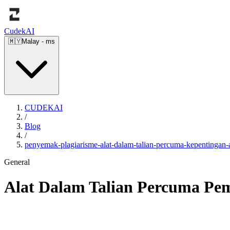
Cudek
AI
🇲🇾
Malay
-
ms
CUDEKAI
/
Blog
/
penyemak-plagiarisme-alat-dalam-talian-percuma-kepentingan
General
Alat Dalam Talian Percuma Pem