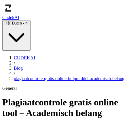
Cudek
AI
🇳🇱
Dutch
-
nl
CUDEKAI
/
Blog
/
plagiaatcontrole-gratis-online-hulpmiddel-academisch-belang
General
Plagiaatcontrole gratis online
tool – Academisch belang