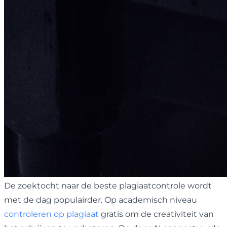
De zoektocht naar de beste plagiaatcontrole wordt
met de dag populairder. Op academisch niveau
controleren op plagiaat
gratis om de creativiteit van