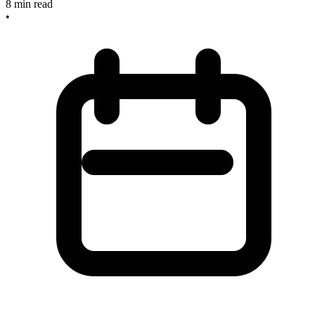
8
min read
•