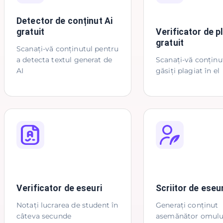
Detector de conținut Ai
gratuit
Verificator de p
gratuit
Scanați-vă conținutul pentru
a detecta textul generat de
Scanați-vă conținut
AI
găsiți plagiat în el
Verificator de eseuri
Scriitor de eseur
Notați lucrarea de student în
Generați conținut
câteva secunde
asemănător omulu