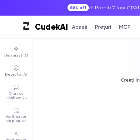
🎉 Primiți 7 luni GRAT
60% off
Cudek
AI
Acasă
Prețuri
MCP
Umanizați AI
Detector AI
Creați i
Chat cu
inteligență
artificială
Verificator
de plagiat
Verificator