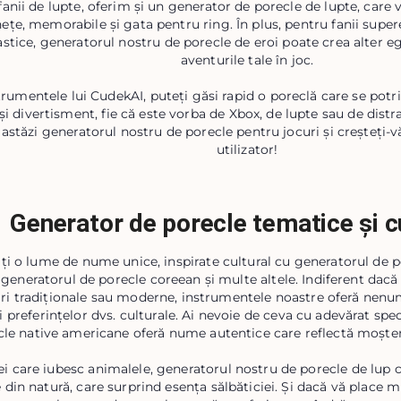
fanii de lupte, oferim și un generator de porecle de lupte, care 
ețe, memorabile și gata pentru ring. În plus, pentru fanii supere
astice, generatorul nostru de porecle de eroi poate crea alter e
aventurile tale în joc.
rumentele lui CudekAI, puteți găsi rapid o poreclă care se potri
 și divertisment, fie că este vorba de Xbox, de lupte sau de distra
 astăzi generatorul nostru de porecle pentru jocuri și creșteți
utilizator!
Generator de porecle tematice și c
ți o lume de nume unice, inspirate cultural cu generatorul de p
generatorul de porecle coreean și multe altele. Indiferent dacă
i tradiționale sau moderne, instrumentele noastre oferă nenu
i preferințelor dvs. culturale. Ai nevoie de ceva cu adevărat sp
cle native americane oferă nume autentice care reflectă moșten
ei care iubesc animalele, generatorul nostru de porecle de lup
e din natură, care surprind esența sălbăticiei. Și dacă vă place m