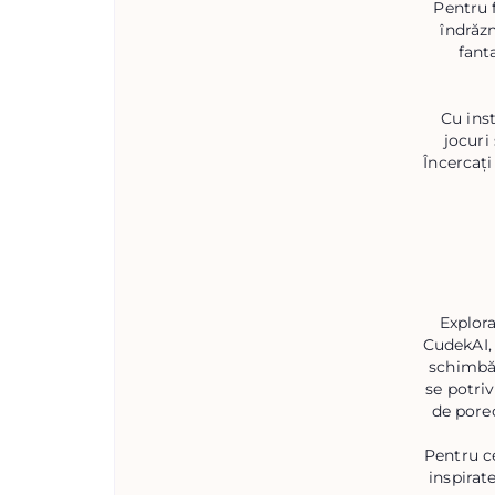
Pentru 
îndrăzn
fant
Cu inst
jocuri
Încercați
Explora
CudekAI, 
schimbăr
se potriv
de pore
Pentru c
inspirat