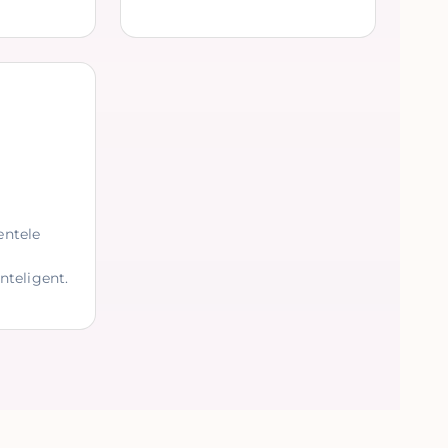
entele
nteligent.