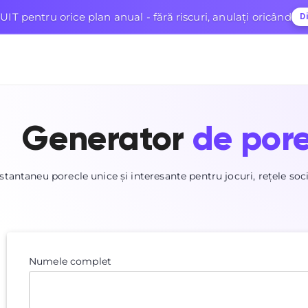
UIT pentru orice plan anual - fără riscuri, anulați oricând
D
Generator
de pore
nstantaneu porecle unice și interesante pentru jocuri, rețele soci
Numele complet