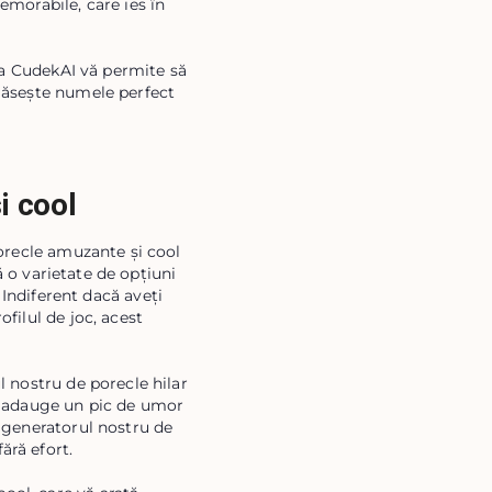
emorabile, care ies în
 la CudekAI vă permite să
i găsește numele perfect
i cool
porecle amuzante și cool
 o varietate de opțiuni
 Indiferent dacă aveți
filul de joc, acest
l nostru de porecle hilar
ă adauge un pic de umor
t, generatorul nostru de
ără efort.