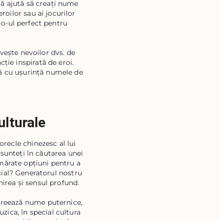
vă ajută să creați nume
roilor sau ai jocurilor
go-ul perfect pentru
vește nevoilor dvs. de
cție inspirată de eroi.
-vă cu ușurință numele de
ulturale
orecle chinezesc al lui
 sunteți în căutarea unei
mărate opțiuni pentru a
ecial? Generatorul nostru
irea și sensul profund.
 creează nume puternice,
uzica, în special cultura