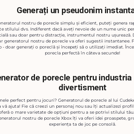
Generați un pseudonim instant
neratorul nostru de porecle simplu și eficient, puteți genera ra
te stilului dvs. Indiferent dacă aveți nevoie de un nume unic pen
cială sau doar pentru distracție, instrumentul nostru ușurează.
 iar generatorul nostru de porecle va oferi sugestii instantanee. F
 - doar generați o poreclă și începeți să o utilizați imediat. Înce
porecla perfectă în câteva secunde!
nerator de porecle pentru industria d
divertisment
ele perfect pentru jocuri? Generatorul de porecle al lui CudekA
 vă ajuta! Fie că creezi un personaj nou sau îți actualizezi profi
oferă o mare varietate de opțiuni pentru a se potrivi stilului tă
eneratorul nostru de porecle Xbox îți va oferi idei proaspete, g
experiența ta de joc pe consolă.