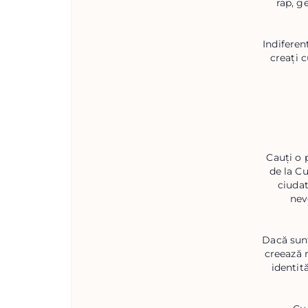
rap, g
Indiferen
creați c
Cauți o 
de la C
ciudat
nev
Dacă sunt
creează 
identit