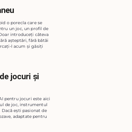
aneu
pid o porecla care se
tru un joc, un profil de
 Doar introduceți câteva
ără așteptări, fără bătăi
rcați-l acum și găsiți
e jocuri și
I pentru jocuri este aici
lul de joc, instrumentul
u. Dacă ești pasionat de
rozave, adaptate pentru