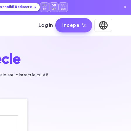
05
59
54
isponibil Reducere
HR
MIN
SEC
Log in
Incepe
cle
ale sau distracție cu AI!