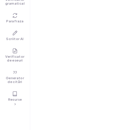
gramatical
Parafraza
Scriitor AI
Verificator
de eseuri
Generator
de citări
Resurse