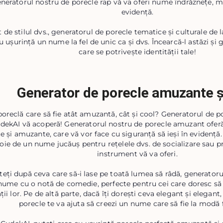
eneratorul nostru de porecle rap vă va oferi nume îndrăznețe, m
evidență.
t de stilul dvs., generatorul de porecle tematice și culturale de
u ușurință un nume la fel de unic ca și dvs. Încearcă-l astăzi ș
care se potrivește identității tale!
Generator de porecle amuzante ș
poreclă care să fie atât amuzantă, cât și cool? Generatorul de 
udekAI vă acoperă! Generatorul nostru de porecle amuzant oferă
e și amuzante, care vă vor face cu siguranță să ieși în evidență.
oie de un nume jucăuș pentru rețelele dvs. de socializare sau pro
instrument vă va oferi.
eți după ceva care să-i lase pe toată lumea să râdă, generatoru
nume cu o notă de comedie, perfecte pentru cei care doresc s
ății lor. Pe de altă parte, dacă îți dorești ceva elegant și elegan
porecle te va ajuta să creezi un nume care să fie la modă f