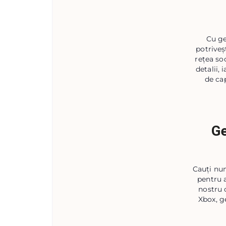
Cu ge
potriveș
rețea so
detalii,
de cap
Ge
Cauți num
pentru a
nostru 
Xbox, g