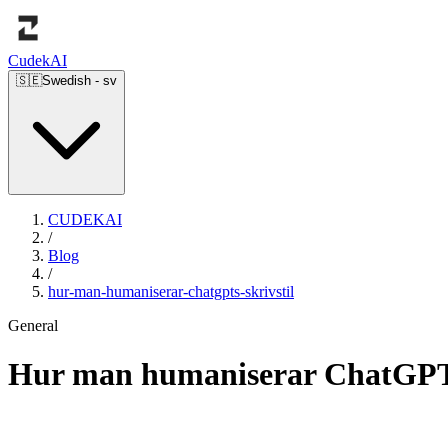
Cudek
AI
🇸🇪
Swedish
-
sv
CUDEKAI
/
Blog
/
hur-man-humaniserar-chatgpts-skrivstil
General
Hur man humaniserar ChatGPT:s