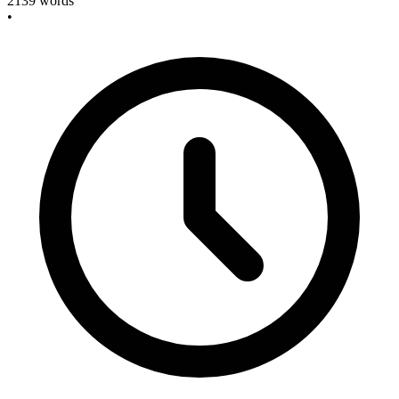
2139
words
•