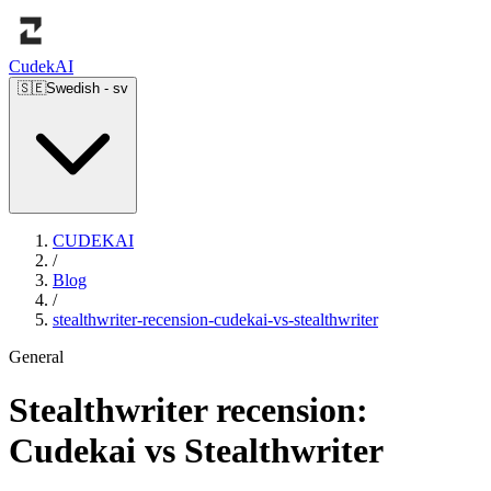
Cudek
AI
🇸🇪
Swedish
-
sv
CUDEKAI
/
Blog
/
stealthwriter-recension-cudekai-vs-stealthwriter
General
Stealthwriter recension:
Cudekai vs Stealthwriter