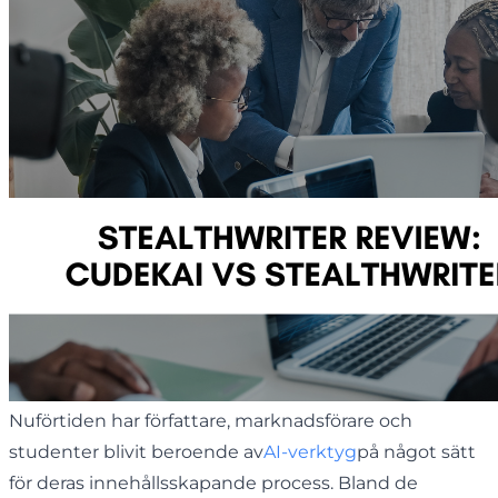
Nuförtiden har författare, marknadsförare och
studenter blivit beroende av
AI-verktyg
på något sätt
för deras innehållsskapande process. Bland de