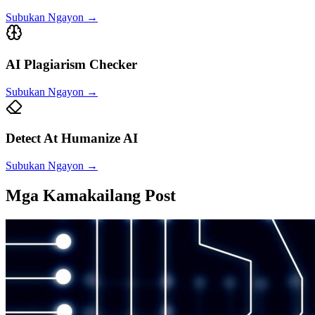
Subukan Ngayon
→
AI Plagiarism Checker
Subukan Ngayon
→
Detect At Humanize AI
Subukan Ngayon
→
Mga Kamakailang Post