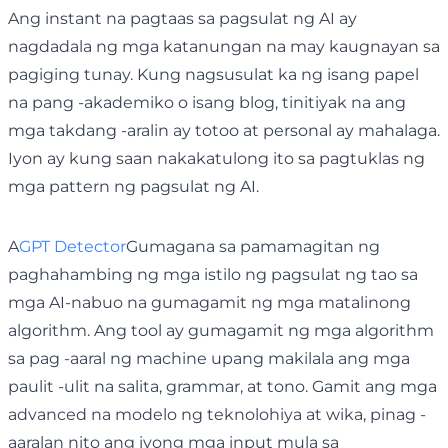
Ang instant na pagtaas sa pagsulat ng AI ay
nagdadala ng mga katanungan na may kaugnayan sa
pagiging tunay. Kung nagsusulat ka ng isang papel
na pang -akademiko o isang blog, tinitiyak na ang
mga takdang -aralin ay totoo at personal ay mahalaga.
Iyon ay kung saan nakakatulong ito sa pagtuklas ng
mga pattern ng pagsulat ng AI.
A
GPT Detector
Gumagana sa pamamagitan ng
paghahambing ng mga istilo ng pagsulat ng tao sa
mga AI-nabuo na gumagamit ng mga matalinong
algorithm. Ang tool ay gumagamit ng mga algorithm
sa pag -aaral ng machine upang makilala ang mga
paulit -ulit na salita, grammar, at tono. Gamit ang mga
advanced na modelo ng teknolohiya at wika, pinag -
aaralan nito ang iyong mga input mula sa