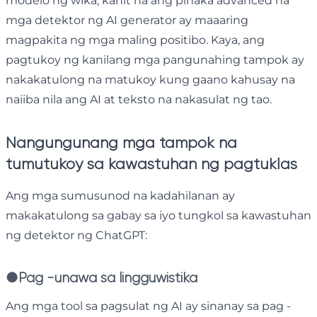
modelo ng wika, kahit na ang pinaka advanced na
mga detektor ng AI generator ay maaaring
magpakita ng mga maling positibo. Kaya, ang
pagtukoy ng kanilang mga pangunahing tampok ay
nakakatulong na matukoy kung gaano kahusay na
naiiba nila ang AI at teksto na nakasulat ng tao.
Nangungunang mga tampok na
tumutukoy sa kawastuhan ng pagtuklas
Ang mga sumusunod na kadahilanan ay
makakatulong sa gabay sa iyo tungkol sa kawastuhan
ng detektor ng ChatGPT:
●
Pag -unawa sa lingguwistika
Ang mga tool sa pagsulat ng AI ay sinanay sa pag -