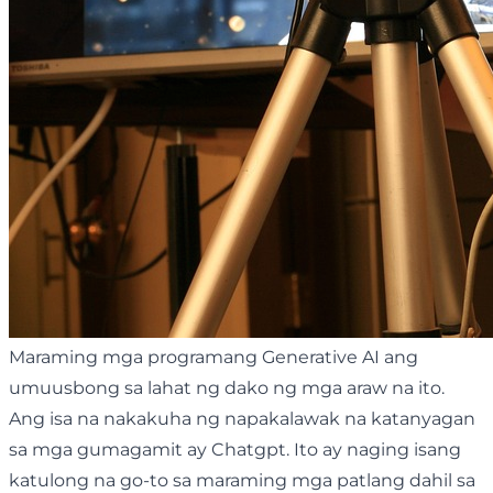
Maraming mga programang Generative AI ang
umuusbong sa lahat ng dako ng mga araw na ito.
Ang isa na nakakuha ng napakalawak na katanyagan
sa mga gumagamit ay Chatgpt. Ito ay naging isang
katulong na go-to sa maraming mga patlang dahil sa