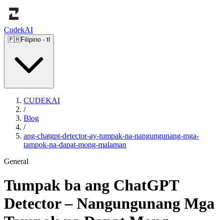
Cudek
AI
🇵🇭
Filipino
-
tl
CUDEKAI
/
Blog
/
ang-chatgpt-detector-ay-tumpak-na-nangungunang-mga-
tampok-na-dapat-mong-malaman
General
Tumpak ba ang ChatGPT
Detector – Nangungunang Mga