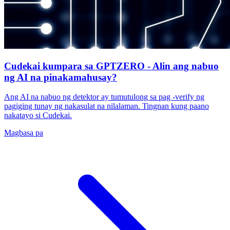
Cudekai kumpara sa GPTZERO - Alin ang nabuo
ng AI na pinakamahusay?
Ang AI na nabuo ng detektor ay tumutulong sa pag -verify ng
pagiging tunay ng nakasulat na nilalaman. Tingnan kung paano
nakatayo si Cudekai.
Magbasa pa