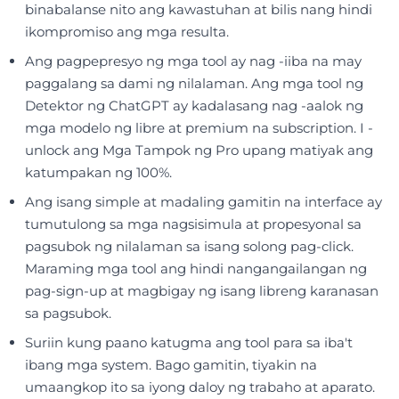
binabalanse nito ang kawastuhan at bilis nang hindi
ikompromiso ang mga resulta.
Ang pagpepresyo ng mga tool ay nag -iiba na may
paggalang sa dami ng nilalaman. Ang mga tool ng
Detektor ng ChatGPT ay kadalasang nag -aalok ng
mga modelo ng libre at premium na subscription. I -
unlock ang Mga Tampok ng Pro upang matiyak ang
katumpakan ng 100%.
Ang isang simple at madaling gamitin na interface ay
tumutulong sa mga nagsisimula at propesyonal sa
pagsubok ng nilalaman sa isang solong pag-click.
Maraming mga tool ang hindi nangangailangan ng
pag-sign-up at magbigay ng isang libreng karanasan
sa pagsubok.
Suriin kung paano katugma ang tool para sa iba't
ibang mga system. Bago gamitin, tiyakin na
umaangkop ito sa iyong daloy ng trabaho at aparato.