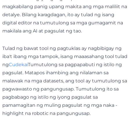
magkabilang panig upang makita ang mga maliliit na
detalye. Bilang karagdagan, ito ay tulad ng isang
digital editor na tumutulong sa mga gumagamit na
makilala ang AI at pagsulat ng tao.
Tulad ng bawat tool ng pagtuklas ay nagbibigay ng
iba't ibang mga tampok, isang maaasahang tool tulad
ng
Cudekai
Tumutulong sa pagpapabuti ng istilo ng
pagsulat. Matapos ihambing ang nilalaman sa
malawak na mga datasets, ang tool ay tumutulong sa
pagwawasto ng pangungusap. Tumutulong ito sa
pagbabago ng istilo ng iyong pagsulat sa
pamamagitan ng muling pagsulat ng mga naka -
highlight na robotic na pangungusap.