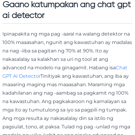
Gaano katumpakan ang chat gpt
ai detector
Ipinapakita ng mga pag -aaral na walang detektor na
100% maaasahan, ngunit ang kawastuhan ay madalas
na nag -iiba sa pagitan ng 70% at 90%. Ito ay
nakasalalay sa kalakhan sa uri ng tool at ang
advanced na modelo na ginagamit. Habang isa
Chat
GPT AI Detector
Tinitiyak ang kawastuhan, ang iba ay
maaaring maging mas maaasahan. Maraming mga
kadahilanan ang nag -aambag sa pagkamit ng 100%
na kawastuhan. Ang pagkakaroon ng kamalayan sa
mga ito ay tumutulong sa iyo sa pagpili ng tumpak.
Ang mga resulta ay nakasalalay din sa istilo ng
pagsulat, tono, at paksa. Tulad ng pag -unlad ng mga