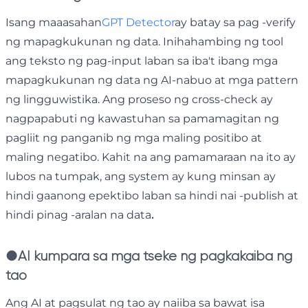
Isang maaasahan
GPT Detector
ay batay sa pag -verify
ng mapagkukunan ng data. Inihahambing ng tool
ang teksto ng pag-input laban sa iba't ibang mga
mapagkukunan ng data ng AI-nabuo at mga pattern
ng lingguwistika. Ang proseso ng cross-check ay
nagpapabuti ng kawastuhan sa pamamagitan ng
pagliit ng panganib ng mga maling positibo at
maling negatibo. Kahit na ang pamamaraan na ito ay
lubos na tumpak, ang system ay kung minsan ay
hindi gaanong epektibo laban sa hindi nai -publish at
hindi pinag -aralan na data
.
●
AI kumpara sa mga tseke ng pagkakaiba ng
tao
Ang AI at pagsulat ng tao ay naiiba sa bawat isa