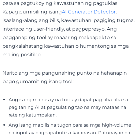
para sa pagtukoy ng kawastuhan ng pagtuklas.
Kapag pumipili ng isang
AI Generator Detector
,
isaalang-alang ang bilis, kawastuhan, pagiging tugma,
interface ng user-friendly, at pagpepresyo. Ang
pagganap ng tool ay maaaring makaapekto sa
pangkalahatang kawastuhan o humantong sa mga
maling positibo.
Narito ang mga pangunahing punto na hahanapin
bago gumamit ng isang tool:
Ang isang mahusay na tool ay dapat pag -iba -iba sa
pagitan ng AI at pagsulat ng tao na may mataas na
rate ng katumpakan.
Ang isang mabilis na tugon para sa mga high-volume
na input ay nagpapabuti sa karanasan. Patunayan na