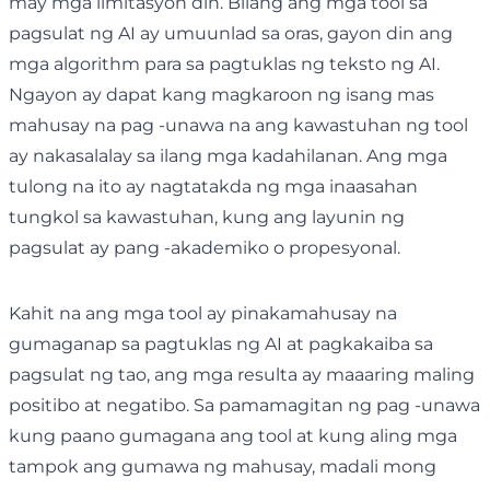
may mga limitasyon din. Bilang ang mga tool sa
pagsulat ng AI ay umuunlad sa oras, gayon din ang
mga algorithm para sa pagtuklas ng teksto ng AI.
Ngayon ay dapat kang magkaroon ng isang mas
mahusay na pag -unawa na ang kawastuhan ng tool
ay nakasalalay sa ilang mga kadahilanan. Ang mga
tulong na ito ay nagtatakda ng mga inaasahan
tungkol sa kawastuhan, kung ang layunin ng
pagsulat ay pang -akademiko o propesyonal.
Kahit na ang mga tool ay pinakamahusay na
gumaganap sa pagtuklas ng AI at pagkakaiba sa
pagsulat ng tao, ang mga resulta ay maaaring maling
positibo at negatibo. Sa pamamagitan ng pag -unawa
kung paano gumagana ang tool at kung aling mga
tampok ang gumawa ng mahusay, madali mong