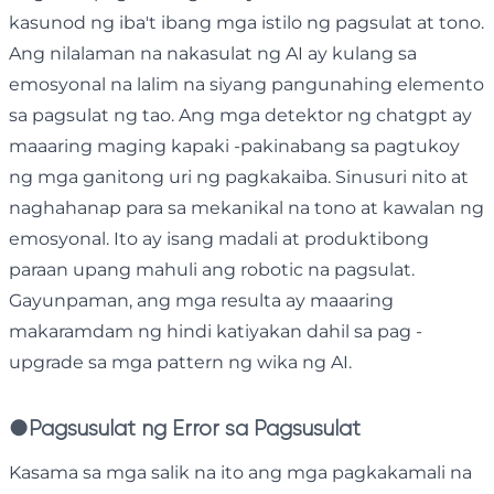
kasunod ng iba't ibang mga istilo ng pagsulat at tono.
Ang nilalaman na nakasulat ng AI ay kulang sa
emosyonal na lalim na siyang pangunahing elemento
sa pagsulat ng tao. Ang mga detektor ng chatgpt ay
maaaring maging kapaki -pakinabang sa pagtukoy
ng mga ganitong uri ng pagkakaiba. Sinusuri nito at
naghahanap para sa mekanikal na tono at kawalan ng
emosyonal. Ito ay isang madali at produktibong
paraan upang mahuli ang robotic na pagsulat.
Gayunpaman, ang mga resulta ay maaaring
makaramdam ng hindi katiyakan dahil sa pag -
upgrade sa mga pattern ng wika ng AI.
●
Pagsusulat ng Error sa Pagsusulat
Kasama sa mga salik na ito ang mga pagkakamali na