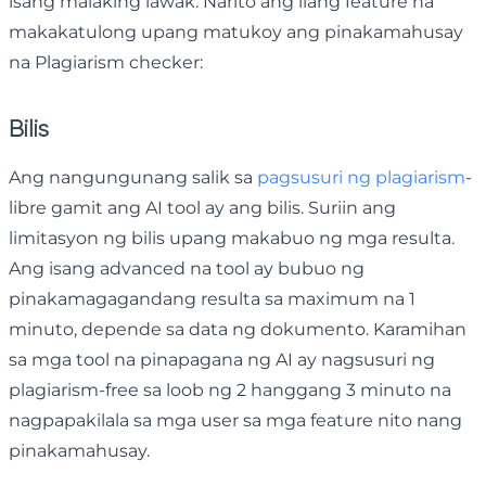
isang malaking lawak. Narito ang ilang feature na
makakatulong upang matukoy ang pinakamahusay
na Plagiarism checker:
Bilis
Ang nangungunang salik sa
pagsusuri ng plagiarism
-
libre gamit ang AI tool ay ang bilis. Suriin ang
limitasyon ng bilis upang makabuo ng mga resulta.
Ang isang advanced na tool ay bubuo ng
pinakamagagandang resulta sa maximum na 1
minuto, depende sa data ng dokumento. Karamihan
sa mga tool na pinapagana ng AI ay nagsusuri ng
plagiarism-free sa loob ng 2 hanggang 3 minuto na
nagpapakilala sa mga user sa mga feature nito nang
pinakamahusay.