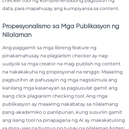
checker tool ng komprehensibong pagsusuri ng
data, para mapahusay ang kumpiyansa sa content.
Propesyonalismo sa Mga Publikasyon ng
Nilalaman
Ang paggamit sa mga libreng feature ng
pinakamahusay na plagiarism checker ay nag-
uudyok sa mga creator na mag-publish ng content
na nakakakuha ng propesyonal na ranggo. Maaaring
pagbutihin at pahusayin ng mga nagsisimula ang
kanilang mga kasanayan sa pagsusulat gamit ang
isang click plagiarism checking tool. Ang mga
publikasyon ay maaaring nakabatay sa nilalamang
pang-akademiko o panlipunan, kung susuriin gamit
ang isang tool na pinapagana ng AI ay makakatulong
sa mga user na bumuo ng tunay na nilalaman.&nbsp;