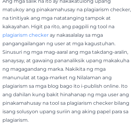
Ang mga salik na ito ay nakakatulong upang
matukoy ang pinakamahusay na plagiarism checker,
na tinitiyak ang mga natatanging tampok at
kakayahan. Higit pa rito, ang pagpili ng tool na
plagiarism checker
ay nakasalalay sa mga
pangangailangan ng user at mga kagustuhan.
Sinusuri ng mga mag-aaral ang mga takdang-aralin,
sanaysay, at gawaing pananaliksik upang makakuha
ng magagandang marka. Nakikita ng mga
manunulat at taga-market ng Nilalaman ang
plagiarism sa mga blog bago ito i-publish online. Ito
ang dahilan kung bakit hinahanap ng mga user ang
pinakamahusay na tool sa plagiarism checker bilang
isang solusyon upang suriin ang aking papel para sa
plagiarism.