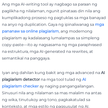
Ang mga AI-writing tool ay nagbago sa paraan ng
paglikha ng nilalaman, ngunit pinataas din nila ang
kumplikadong proseso ng pagtuklas sa mga banayad
na anyo ng duplication. Gaya ng ipinaliwanag sa
mga
pananaw sa online plagiarism
, ang modernong
plagiarism ay kadalasang lumalampas sa simpleng
copy-paste—ito ay nagsasama ng mga paraphrased
na estruktura, mga AI-generated na rewrites, at
semantikal na panggaya.
Iyan ang dahilan kung bakit ang mga advanced na
AI
plagiarism detector
na mga tool tulad ng
AI
plagiarism checker
ay naging pangangailangan.
Sinusuri nila ang nilalaman sa mas malalim na antas
ng wika, tinutukoy ang tono, pagkakatulad sa
konteksto, at mga estilo ng pagsusulat ng AI.