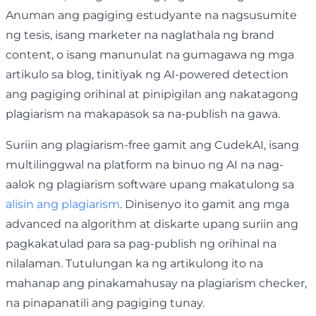
Anuman ang pagiging estudyante na nagsusumite
ng tesis, isang marketer na naglathala ng brand
content, o isang manunulat na gumagawa ng mga
artikulo sa blog, tinitiyak ng AI-powered detection
ang pagiging orihinal at pinipigilan ang nakatagong
plagiarism na makapasok sa na-publish na gawa.
Suriin ang plagiarism-free gamit ang CudekAI, isang
multilinggwal na platform na binuo ng AI na nag-
aalok ng plagiarism software upang makatulong sa
alisin ang plagiarism
. Dinisenyo ito gamit ang mga
advanced na algorithm at diskarte upang suriin ang
pagkakatulad para sa pag-publish ng orihinal na
nilalaman. Tutulungan ka ng artikulong ito na
mahanap ang pinakamahusay na plagiarism checker,
na pinapanatili ang pagiging tunay.