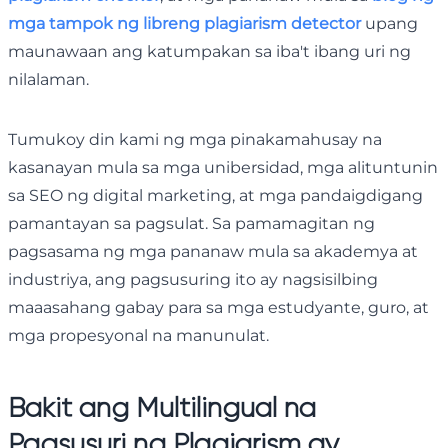
mga tampok ng libreng plagiarism detector
upang
maunawaan ang katumpakan sa iba't ibang uri ng
nilalaman.
Tumukoy din kami ng mga pinakamahusay na
kasanayan mula sa mga unibersidad, mga alituntunin
sa SEO ng digital marketing, at mga pandaigdigang
pamantayan sa pagsulat. Sa pamamagitan ng
pagsasama ng mga pananaw mula sa akademya at
industriya, ang pagsusuring ito ay nagsisilbing
maaasahang gabay para sa mga estudyante, guro, at
mga propesyonal na manunulat.
Bakit ang Multilingual na
Pagsusuri ng Plagiarism ay