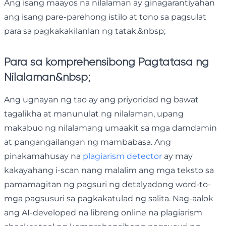
Ang isang maayos na nilalaman ay ginagarantiyahan
ang isang pare-parehong istilo at tono sa pagsulat
para sa pagkakakilanlan ng tatak.&nbsp;
Para sa komprehensibong Pagtatasa ng
Nilalaman&nbsp;
Ang ugnayan ng tao ay ang priyoridad ng bawat
tagalikha at manunulat ng nilalaman, upang
makabuo ng nilalamang umaakit sa mga damdamin
at pangangailangan ng mambabasa. Ang
pinakamahusay na
plagiarism detector
ay may
kakayahang i-scan nang malalim ang mga teksto sa
pamamagitan ng pagsuri ng detalyadong word-to-
mga pagsusuri sa pagkakatulad ng salita. Nag-aalok
ang AI-developed na libreng online na plagiarism