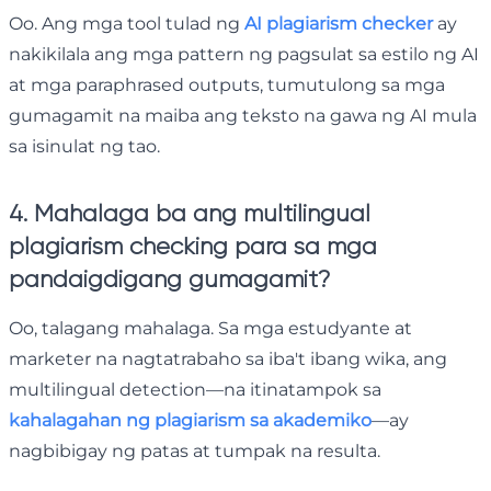
Oo. Ang mga tool tulad ng
AI plagiarism checker
ay
nakikilala ang mga pattern ng pagsulat sa estilo ng AI
at mga paraphrased outputs, tumutulong sa mga
gumagamit na maiba ang teksto na gawa ng AI mula
sa isinulat ng tao.
4. Mahalaga ba ang multilingual
plagiarism checking para sa mga
pandaigdigang gumagamit?
Oo, talagang mahalaga. Sa mga estudyante at
marketer na nagtatrabaho sa iba't ibang wika, ang
multilingual detection—na itinatampok sa
kahalagahan ng plagiarism sa akademiko
—ay
nagbibigay ng patas at tumpak na resulta.