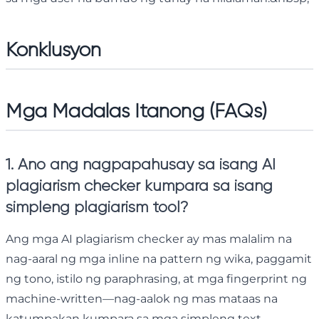
Konklusyon
Mga Madalas Itanong (FAQs)
1. Ano ang nagpapahusay sa isang AI
plagiarism checker kumpara sa isang
simpleng plagiarism tool?
Ang mga AI plagiarism checker ay mas malalim na
nag-aaral ng mga inline na pattern ng wika, paggamit
ng tono, istilo ng paraphrasing, at mga fingerprint ng
machine-written—nag-aalok ng mas mataas na
katumpakan kumpara sa mga simpleng text-