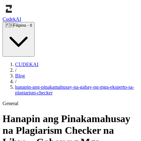
Cudek
AI
🇵🇭
Filipino
-
tl
CUDEKAI
/
Blog
/
hanapin-ang-pinakamahusay-na-gabay-ng-mga-eksperto-sa-
plagiarism-checker
General
Hanapin ang Pinakamahusay
na Plagiarism Checker na