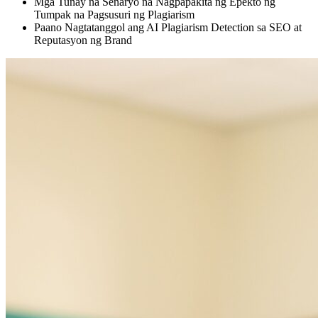
Mga Tunay na Senaryo na Nagpapakita ng Epekto ng
Tumpak na Pagsusuri ng Plagiarism
Paano Nagtatanggol ang AI Plagiarism Detection sa SEO at
Reputasyon ng Brand