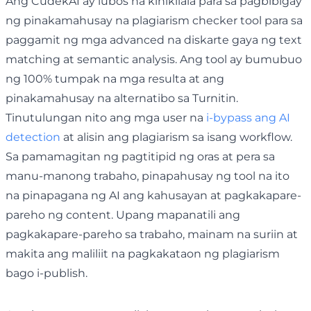
Ang CudekAI ay lubos na kinikilala para sa pagbibigay
ng pinakamahusay na plagiarism checker tool para sa
paggamit ng mga advanced na diskarte gaya ng text
matching at semantic analysis. Ang tool ay bumubuo
ng 100% tumpak na mga resulta at ang
pinakamahusay na alternatibo sa Turnitin.
Tinutulungan nito ang mga user na
i-bypass ang AI
detection
at alisin ang plagiarism sa isang workflow.
Sa pamamagitan ng pagtitipid ng oras at pera sa
manu-manong trabaho, pinapahusay ng tool na ito
na pinapagana ng AI ang kahusayan at pagkakapare-
pareho ng content. Upang mapanatili ang
pagkakapare-pareho sa trabaho, mainam na suriin at
makita ang maliliit na pagkakataon ng plagiarism
bago i-publish.