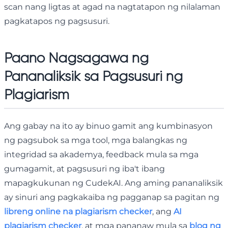
scan nang ligtas at agad na nagtatapon ng nilalaman
pagkatapos ng pagsusuri.
Paano Nagsagawa ng
Pananaliksik sa Pagsusuri ng
Plagiarism
Ang gabay na ito ay binuo gamit ang kumbinasyon
ng pagsubok sa mga tool, mga balangkas ng
integridad sa akademya, feedback mula sa mga
gumagamit, at pagsusuri ng iba't ibang
mapagkukunan ng CudekAI. Ang aming pananaliksik
ay sinuri ang pagkakaiba ng pagganap sa pagitan ng
libreng online na plagiarism checker
, ang
AI
plagiarism checker
, at mga pananaw mula sa
blog ng