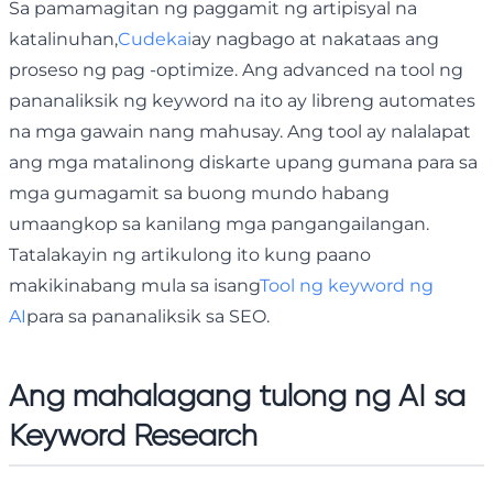
Sa pamamagitan ng paggamit ng artipisyal na
katalinuhan,
Cudekai
ay nagbago at nakataas ang
proseso ng pag -optimize. Ang advanced na tool ng
pananaliksik ng keyword na ito ay libreng automates
na mga gawain nang mahusay. Ang tool ay nalalapat
ang mga matalinong diskarte upang gumana para sa
mga gumagamit sa buong mundo habang
umaangkop sa kanilang mga pangangailangan.
Tatalakayin ng artikulong ito kung paano
makikinabang mula sa isang
Tool ng keyword ng
AI
para sa pananaliksik sa SEO.
Ang mahalagang tulong ng AI sa
Keyword Research