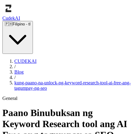
Cudek
AI
🇵🇭
Filipino
-
tl
CUDEKAI
/
Blog
/
kung-paano-na-unlock-ng-keyword-research-tool-ai-free-ang-
tagumpay-ng-seo
General
Paano Binubuksan ng
Keyword Research tool ang AI