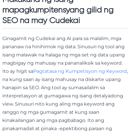
mapagkumpitensyang gilid ng
SEO na may Cudekai
Ginagamit ng Cudekai ang AI para sa malalim, mga
pananaw na hinihimok ng data. Sinusuri ng tool ang
isang malawak na halaga ng mga set ng data upang
magbigay ng mahusay na pananaliksik sa keyword.
Ito ay higit sa
Pagtatasa ng Kumpetisyon ng Keyword
,
na kung saan ay isang mahusay na diskarte upang
hanapin sa SEO. Ang tool ay sumasailalim sa
interpretasyon at gumagawa ng isang detalyadong
view. Sinusuri nito kung aling mga keyword ang
ranggo ng mga gumagamit at kung saan
kinakailangan ang mga pagbabago. Ito ang
pinakamadali at pinaka -epektibong paraan ng