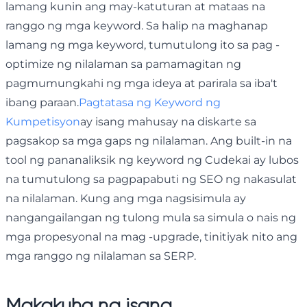
lamang kunin ang may-katuturan at mataas na
ranggo ng mga keyword. Sa halip na maghanap
lamang ng mga keyword, tumutulong ito sa pag -
optimize ng nilalaman sa pamamagitan ng
pagmumungkahi ng mga ideya at parirala sa iba't
ibang paraan.
Pagtatasa ng Keyword ng
Kumpetisyon
ay isang mahusay na diskarte sa
pagsakop sa mga gaps ng nilalaman. Ang built-in na
tool ng pananaliksik ng keyword ng Cudekai ay lubos
na tumutulong sa pagpapabuti ng SEO ng nakasulat
na nilalaman. Kung ang mga nagsisimula ay
nangangailangan ng tulong mula sa simula o nais ng
mga propesyonal na mag -upgrade, tinitiyak nito ang
mga ranggo ng nilalaman sa SERP.
Makakuha ng isang