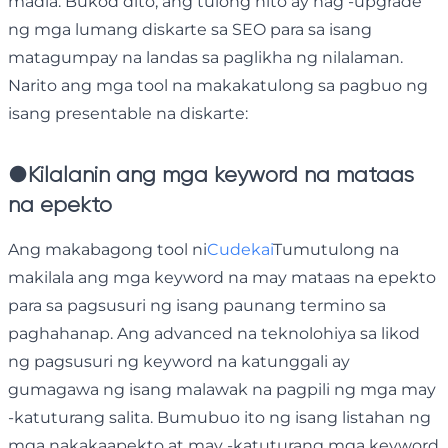
madla. Bukod dito, ang tulong nito ay nag -upgrade
ng mga lumang diskarte sa SEO para sa isang
matagumpay na landas sa paglikha ng nilalaman.
Narito ang mga tool na makakatulong sa pagbuo ng
isang presentable na diskarte:
●
Kilalanin ang mga keyword na mataas
na epekto
Ang makabagong tool ni
Cudekai
Tumutulong na
makilala ang mga keyword na may mataas na epekto
para sa pagsusuri ng isang paunang termino sa
paghahanap. Ang advanced na teknolohiya sa likod
ng pagsusuri ng keyword na katunggali ay
gumagawa ng isang malawak na pagpili ng mga may
-katuturang salita. Bumubuo ito ng isang listahan ng
mga nakakaapekto at may -katuturang mga keyword