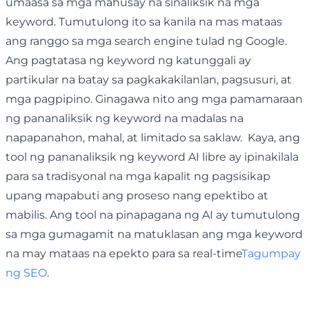
umaasa sa mga mahusay na sinaliksik na mga
keyword. Tumutulong ito sa kanila na mas mataas
ang ranggo sa mga search engine tulad ng Google.
Ang pagtatasa ng keyword ng katunggali ay
partikular na batay sa pagkakakilanlan, pagsusuri, at
mga pagpipino. Ginagawa nito ang mga pamamaraan
ng pananaliksik ng keyword na madalas na
napapanahon, mahal, at limitado sa saklaw. Kaya, ang
tool ng pananaliksik ng keyword AI libre ay ipinakilala
para sa tradisyonal na mga kapalit ng pagsisikap
upang mapabuti ang proseso nang epektibo at
mabilis. Ang tool na pinapagana ng AI ay tumutulong
sa mga gumagamit na matuklasan ang mga keyword
na may mataas na epekto para sa real-time
Tagumpay
ng SEO
.