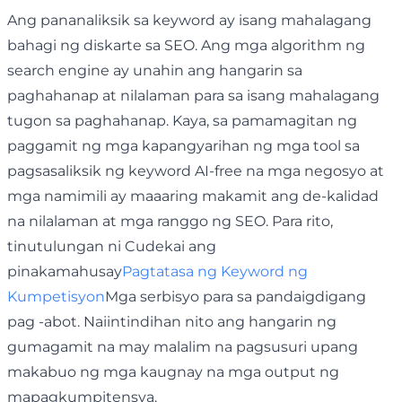
Ang pananaliksik sa keyword ay isang mahalagang
bahagi ng diskarte sa SEO. Ang mga algorithm ng
search engine ay unahin ang hangarin sa
paghahanap at nilalaman para sa isang mahalagang
tugon sa paghahanap. Kaya, sa pamamagitan ng
paggamit ng mga kapangyarihan ng mga tool sa
pagsasaliksik ng keyword AI-free na mga negosyo at
mga namimili ay maaaring makamit ang de-kalidad
na nilalaman at mga ranggo ng SEO. Para rito,
tinutulungan ni Cudekai ang
pinakamahusay
Pagtatasa ng Keyword ng
Kumpetisyon
Mga serbisyo para sa pandaigdigang
pag -abot. Naiintindihan nito ang hangarin ng
gumagamit na may malalim na pagsusuri upang
makabuo ng mga kaugnay na mga output ng
mapagkumpitensya.