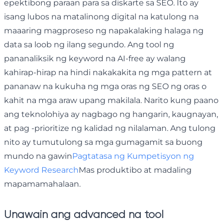
epektibong paraan para sa diskarte sa SEO. Ito ay
isang lubos na matalinong digital na katulong na
maaaring magproseso ng napakalaking halaga ng
data sa loob ng ilang segundo. Ang tool ng
pananaliksik ng keyword na AI-free ay walang
kahirap-hirap na hindi nakakakita ng mga pattern at
pananaw na kukuha ng mga oras ng SEO ng oras o
kahit na mga araw upang makilala. Narito kung paano
ang teknolohiya ay nagbago ng hangarin, kaugnayan,
at pag -prioritize ng kalidad ng nilalaman. Ang tulong
nito ay tumutulong sa mga gumagamit sa buong
mundo na gawin
Pagtatasa ng Kumpetisyon ng
Keyword Research
Mas produktibo at madaling
mapamamahalaan.
Unawain ang advanced na tool