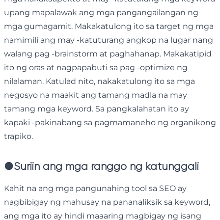
upang mapalawak ang mga pangangailangan ng
mga gumagamit. Makakatulong ito sa target ng mga
namimili ang may -katuturang angkop na lugar nang
walang pag -brainstorm at paghahanap. Makakatipid
ito ng oras at nagpapabuti sa pag -optimize ng
nilalaman. Katulad nito, nakakatulong ito sa mga
negosyo na maakit ang tamang madla na may
tamang mga keyword. Sa pangkalahatan ito ay
kapaki -pakinabang sa pagmamaneho ng organikong
trapiko.
●
Suriin ang mga ranggo ng katunggali
Kahit na ang mga pangunahing tool sa SEO ay
nagbibigay ng mahusay na pananaliksik sa keyword,
ang mga ito ay hindi maaaring magbigay ng isang