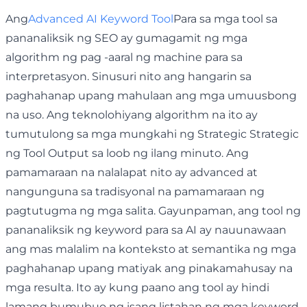
Ang
Advanced AI Keyword Tool
Para sa mga tool sa
pananaliksik ng SEO ay gumagamit ng mga
algorithm ng pag -aaral ng machine para sa
interpretasyon. Sinusuri nito ang hangarin sa
paghahanap upang mahulaan ang mga umuusbong
na uso. Ang teknolohiyang algorithm na ito ay
tumutulong sa mga mungkahi ng Strategic Strategic
ng Tool Output sa loob ng ilang minuto. Ang
pamamaraan na nalalapat nito ay advanced at
nangunguna sa tradisyonal na pamamaraan ng
pagtutugma ng mga salita. Gayunpaman, ang tool ng
pananaliksik ng keyword para sa AI ay nauunawaan
ang mas malalim na konteksto at semantika ng mga
paghahanap upang matiyak ang pinakamahusay na
mga resulta. Ito ay kung paano ang tool ay hindi
lamang bumubuo ng isang listahan ng mga keyword