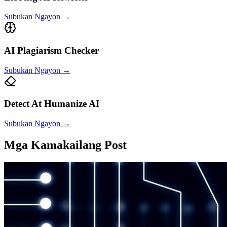
Subukan Ngayon
→
AI Plagiarism Checker
Subukan Ngayon
→
Detect At Humanize AI
Subukan Ngayon
→
Mga Kamakailang Post