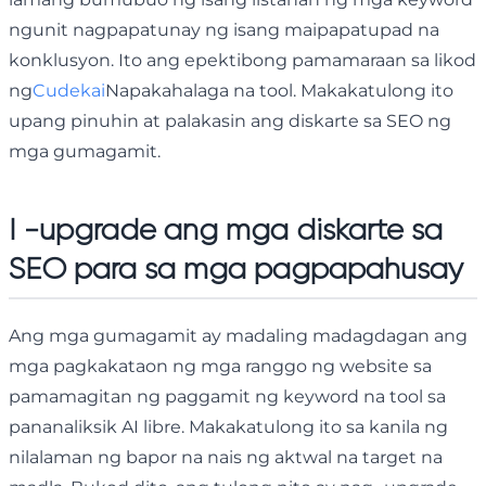
ngunit nagpapatunay ng isang maipapatupad na
konklusyon. Ito ang epektibong pamamaraan sa likod
ng
Cudekai
Napakahalaga na tool. Makakatulong ito
upang pinuhin at palakasin ang diskarte sa SEO ng
mga gumagamit.
I -upgrade ang mga diskarte sa
SEO para sa mga pagpapahusay
Ang mga gumagamit ay madaling madagdagan ang
mga pagkakataon ng mga ranggo ng website sa
pamamagitan ng paggamit ng keyword na tool sa
pananaliksik AI libre. Makakatulong ito sa kanila ng
nilalaman ng bapor na nais ng aktwal na target na