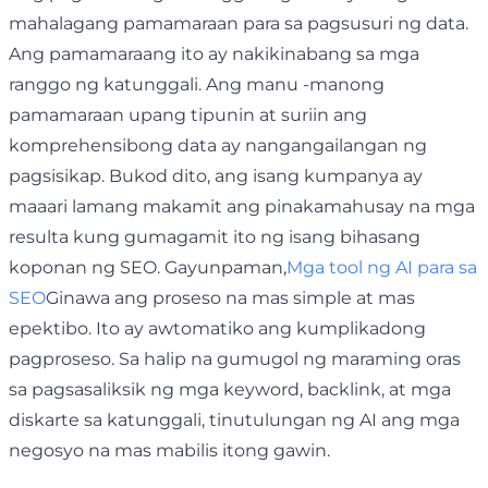
mahalagang pamamaraan para sa pagsusuri ng data.
Ang pamamaraang ito ay nakikinabang sa mga
ranggo ng katunggali. Ang manu -manong
pamamaraan upang tipunin at suriin ang
komprehensibong data ay nangangailangan ng
pagsisikap. Bukod dito, ang isang kumpanya ay
maaari lamang makamit ang pinakamahusay na mga
resulta kung gumagamit ito ng isang bihasang
koponan ng SEO. Gayunpaman,
Mga tool ng AI para sa
SEO
Ginawa ang proseso na mas simple at mas
epektibo. Ito ay awtomatiko ang kumplikadong
pagproseso. Sa halip na gumugol ng maraming oras
sa pagsasaliksik ng mga keyword, backlink, at mga
diskarte sa katunggali, tinutulungan ng AI ang mga
negosyo na mas mabilis itong gawin.