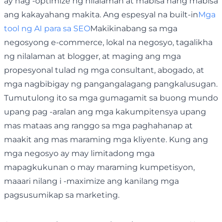
ay nag -optimize ng nilalaman at mabisa nang mabisa
ang kakayahang makita. Ang espesyal na built-in
Mga
tool ng AI para sa SEO
Makikinabang sa mga
negosyong e-commerce, lokal na negosyo, tagalikha
ng nilalaman at blogger, at maging ang mga
propesyonal tulad ng mga consultant, abogado, at
mga nagbibigay ng pangangalagang pangkalusugan.
Tumutulong ito sa mga gumagamit sa buong mundo
upang pag -aralan ang mga kakumpitensya upang
mas mataas ang ranggo sa mga paghahanap at
maakit ang mas maraming mga kliyente. Kung ang
mga negosyo ay may limitadong mga
mapagkukunan o may maraming kumpetisyon,
maaari nilang i -maximize ang kanilang mga
pagsusumikap sa marketing.