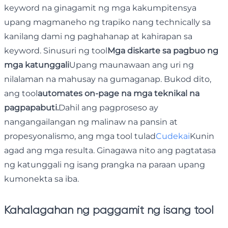
keyword na ginagamit ng mga kakumpitensya
upang magmaneho ng trapiko nang technically sa
kanilang dami ng paghahanap at kahirapan sa
keyword. Sinusuri ng tool
Mga diskarte sa pagbuo ng
mga katunggali
Upang maunawaan ang uri ng
nilalaman na mahusay na gumaganap. Bukod dito,
ang tool
automates on-page na mga teknikal na
pagpapabuti.
Dahil ang pagproseso ay
nangangailangan ng malinaw na pansin at
propesyonalismo, ang mga tool tulad
Cudekai
Kunin
agad ang mga resulta. Ginagawa nito ang pagtatasa
ng katunggali ng isang prangka na paraan upang
kumonekta sa iba.
Kahalagahan ng paggamit ng isang tool