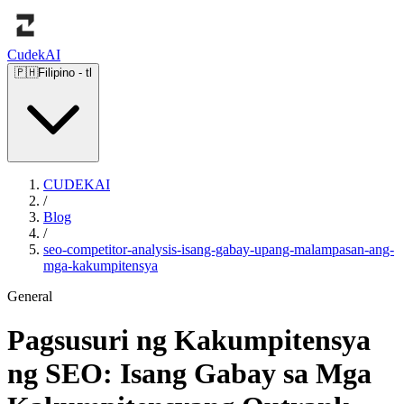
Cudek
AI
🇵🇭
Filipino
-
tl
CUDEKAI
/
Blog
/
seo-competitor-analysis-isang-gabay-upang-malampasan-ang-
mga-kakumpitensya
General
Pagsusuri ng Kakumpitensya
ng SEO: Isang Gabay sa Mga