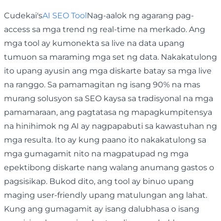
Cudekai's
AI SEO Tool
Nag-aalok ng agarang pag-
access sa mga trend ng real-time na merkado. Ang
mga tool ay kumonekta sa live na data upang
tumuon sa maraming mga set ng data. Nakakatulong
ito upang ayusin ang mga diskarte batay sa mga live
na ranggo. Sa pamamagitan ng isang 90% na mas
murang solusyon sa SEO kaysa sa tradisyonal na mga
pamamaraan, ang pagtatasa ng mapagkumpitensya
na hinihimok ng AI ay nagpapabuti sa kawastuhan ng
mga resulta. Ito ay kung paano ito nakakatulong sa
mga gumagamit nito na magpatupad ng mga
epektibong diskarte nang walang anumang gastos o
pagsisikap. Bukod dito, ang tool ay binuo upang
maging user-friendly upang matulungan ang lahat.
Kung ang gumagamit ay isang dalubhasa o isang