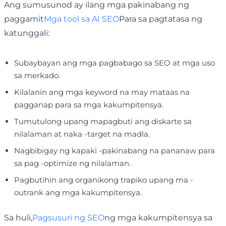
Ang sumusunod ay ilang mga pakinabang ng
paggamit
Mga tool sa AI SEO
Para sa pagtatasa ng
katunggali:
Subaybayan ang mga pagbabago sa SEO at mga uso
sa merkado.
Kilalanin ang mga keyword na may mataas na
pagganap para sa mga kakumpitensya.
Tumutulong upang mapagbuti ang diskarte sa
nilalaman at naka -target na madla.
Nagbibigay ng kapaki -pakinabang na pananaw para
sa pag -optimize ng nilalaman.
Pagbutihin ang organikong trapiko upang ma -
outrank ang mga kakumpitensya.
Sa huli,
Pagsusuri ng SEO
ng mga kakumpitensya sa