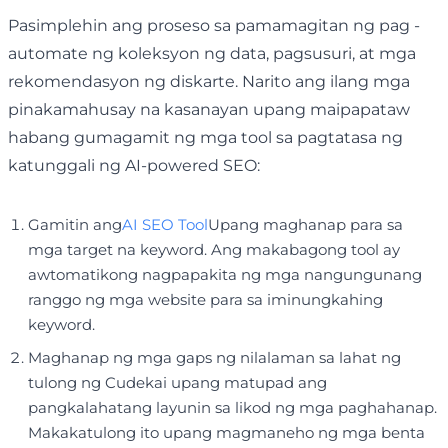
Pasimplehin ang proseso sa pamamagitan ng pag -
automate ng koleksyon ng data, pagsusuri, at mga
rekomendasyon ng diskarte. Narito ang ilang mga
pinakamahusay na kasanayan upang maipapataw
habang gumagamit ng mga tool sa pagtatasa ng
katunggali ng AI-powered SEO:
Gamitin ang
AI SEO Tool
Upang maghanap para sa
mga target na keyword. Ang makabagong tool ay
awtomatikong nagpapakita ng mga nangungunang
ranggo ng mga website para sa iminungkahing
keyword.
Maghanap ng mga gaps ng nilalaman sa lahat ng
tulong ng Cudekai upang matupad ang
pangkalahatang layunin sa likod ng mga paghahanap.
Makakatulong ito upang magmaneho ng mga benta