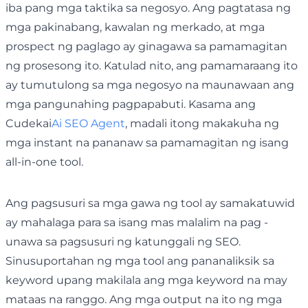
iba pang mga taktika sa negosyo. Ang pagtatasa ng
mga pakinabang, kawalan ng merkado, at mga
prospect ng paglago ay ginagawa sa pamamagitan
ng prosesong ito. Katulad nito, ang pamamaraang ito
ay tumutulong sa mga negosyo na maunawaan ang
mga pangunahing pagpapabuti. Kasama ang
Cudekai
Ai SEO Agent
, madali itong makakuha ng
mga instant na pananaw sa pamamagitan ng isang
all-in-one tool.
Ang pagsusuri sa mga gawa ng tool ay samakatuwid
ay mahalaga para sa isang mas malalim na pag -
unawa sa pagsusuri ng katunggali ng SEO.
Sinusuportahan ng mga tool ang pananaliksik sa
keyword upang makilala ang mga keyword na may
mataas na ranggo. Ang mga output na ito ng mga