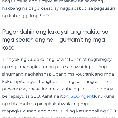
nagsisimula, ang simple at malinaw na hakbang-
hakbang na pagproseso ay nagpapabuti sa pagsusuri
ng katunggali ng SEO.
Pagandahin ang kakayahang makita sa
mga search engine - gumamit ng mga
kaso
Tinitiyak ng Cudekai ang kawastuhan at nagbibigay
ng mga mapagkukunan para sa bawat input. Ang
sinumang naghahanap upang ma -outrank ang mga
kakumpitensya at pagbutihin ang kanilang online
presence ay maaaring makakuha ng iba't ibang mga
benepisyo sa SEO. Kahit na ito
Ai SEO Agent
Kinukuha
ng data mula sa pinagkakatiwalaang mga
mapagkukunan, ang pagsusuri ng katunggali ng SEO