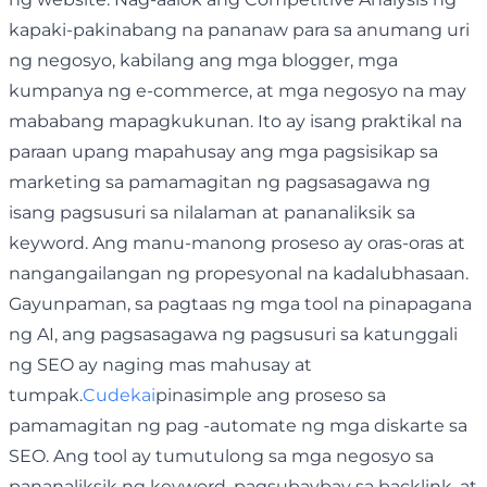
kapaki-pakinabang na pananaw para sa anumang uri
ng negosyo, kabilang ang mga blogger, mga
kumpanya ng e-commerce, at mga negosyo na may
mababang mapagkukunan. Ito ay isang praktikal na
paraan upang mapahusay ang mga pagsisikap sa
marketing sa pamamagitan ng pagsasagawa ng
isang pagsusuri sa nilalaman at pananaliksik sa
keyword. Ang manu-manong proseso ay oras-oras at
nangangailangan ng propesyonal na kadalubhasaan.
Gayunpaman, sa pagtaas ng mga tool na pinapagana
ng AI, ang pagsasagawa ng pagsusuri sa katunggali
ng SEO ay naging mas mahusay at
tumpak.
Cudekai
pinasimple ang proseso sa
pamamagitan ng pag -automate ng mga diskarte sa
SEO. Ang tool ay tumutulong sa mga negosyo sa
pananaliksik ng keyword, pagsubaybay sa backlink, at