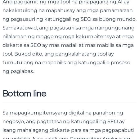
Ang paggamit ng mga tool na pinapagana ng AI ay
nakakatulong na mapahusay ang mga pamamaraan
ng pagsusuri ng katunggali ng SEO sa buong mundo.
Samakatuwid, ang pagsusuri sa mga nangungunang
nilalaman ng ranggo ng mga kakumpitensya at mga
diskarte sa SEO ay mas madali at mas mabilis sa mga
tool. Bukod dito, ang pangkalahatang tool ay
tumutulong na mapabilis ang katunggali o proseso
ng paglabas.
Bottom line
Sa mapagkumpitensyang digital na panahon ng
negosyo, ang pagtatasa ng katunggali ng SEO ay
isang mahalagang diskarte para sa mga pagpapabuti
ng website. Nag-aalok ang Competitive Analysis ng