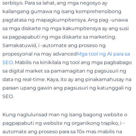
serbisyo. Para sa lahat, ang mga negosyo ay
kailangang gumawa ng isang komprehensibong
pagtatasa ng mapagkumpitensya. Ang pag -unawa
sa mga diskarte ng mga kakumpitensya ay ang susi
sa pagpapabuti ng mga diskarte sa marketing.
Samakatuwid, i -automate ang proseso ng
propesyonal na may advanced
Mga tool ng AI para sa
SEO
. Mabilis na kinikilala ng tool ang mga pagbabago
sa digital market sa pamamagitan ng pagsusuri ng
data ng real-time. Kaya, ito ay ang pinakamahusay na
paraan upang gawin ang pagsusuri ng katunggali ng
SEO.
Kung naglulunsad man ng isang bagong website o
pagpapabuti ng website ng organikong trapiko, i -
automate ang proseso para sa 10x mas mabilis na