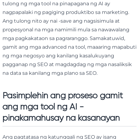
tulong ng mga tool na pinapagana ng AI ay
nagpapalaki ng pagiging produktibo sa marketing.
Ang tulong nito ay nai -save ang nagsisimula at
propesyonal na mga namimili mula sa nawawalang
mga pagkakataon sa pagraranggo. Samakatuwid,
gamit ang mga advanced na tool, maaaring mapabuti
ng mga negosyo ang kanilang kasalukuyang
pagganap ng SEO at magdagdag ng mga nasaliksik
na data sa kanilang mga plano sa SEO.
Pasimplehin ang proseso gamit
ang mga tool ng AI -
pinakamahusay na kasanayan
Ang pagtatasa ng katunggali ng SEO ay isang