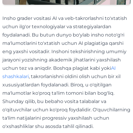
Insho grader vositasi AI va veb-takrorlashni to'xtatish
uchun ilg'or texnologiyalar va strategiyalardan
foydalanadi. Bu butun dunyo bo'ylab insho noto'g'ri
ma'lumotlarini to'xtatish uchun AI plagiatiga qarshi
eng yaxshi vositadir. Inshoni tekshirishning umumiy
jarayoni yozishning akademik jihatlarini yaxshilash
uchun tez va aniqdir. Boshqa plagiat kabi yoki
AI
shashkalari
, takrorlanishni oldini olish uchun bir xil
xususiyatlardan foydalanadi. Biroq, u o'qitilgan
ma'lumotlar ko'proq ta'lim tomoni bilan bog'liq.
Shunday qilib, bu bebaho vosita talabalar va
o'qituvchilar uchun ko'proq foydalidir. O'quvchilarning
ta'lim natijalarini progressiv yaxshilash uchun
o'xshashliklar shu asosda tahlil qilinadi.