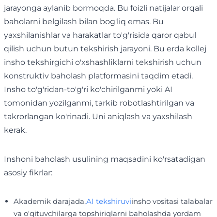
jarayonga aylanib bormoqda. Bu foizli natijalar orqali
baholarni belgilash bilan bog'liq emas. Bu
yaxshilanishlar va harakatlar to'g'risida qaror qabul
qilish uchun butun tekshirish jarayoni. Bu erda kollej
insho tekshirgichi o'xshashliklarni tekshirish uchun
konstruktiv baholash platformasini taqdim etadi.
Insho to'g'ridan-to'g'ri ko'chirilganmi yoki AI
tomonidan yozilganmi, tarkib robotlashtirilgan va
takrorlangan ko'rinadi. Uni aniqlash va yaxshilash
kerak.
Inshoni baholash usulining maqsadini ko'rsatadigan
asosiy fikrlar:
Akademik darajada,
AI tekshiruvi
insho vositasi talabalar
va o'qituvchilarga topshiriqlarni baholashda yordam