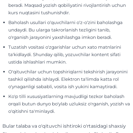
beradi. Maqsad yozish qobiliyatini rivojlantirish uchun
kurs nuqtasini tushunishdir.
Baholash usullari o‘quvchilarni o‘z-o‘zini baholashga
undaydi. Bu ularga takrorlanish tezligini tanib,
o'rganish jarayonini yaxshilashga imkon beradi.
Tuzatish vositasi o'zgarishlar uchun xato matnlarini
ta'kidlaydi. Shunday qilib, yozuvchilar kontent sifati
ustida ishlashlari mumkin.
O'qituvchilar uchun topshiriqlarni tekshirish jarayonini
tashkil qilishda ishlaydi. Elektron ta'limda katta rol
o'ynaganligi sababli, vosita ish yukini kamaytiradi.
Ko'p tilli xususiyatlarning mavjudligi tezkor baholash
orqali butun dunyo bo'ylab uzluksiz o'rganish, yozish va
o'qitishni ta'minlaydi.
Bular talaba va o'qituvchi ishtiroki o'rtasidagi shaxsiy