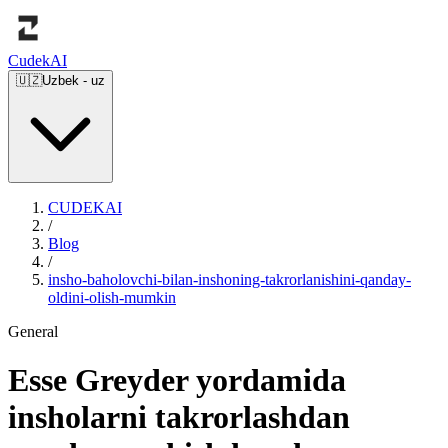
Cudek
AI
🇺🇿
Uzbek
-
uz
CUDEKAI
/
Blog
/
insho-baholovchi-bilan-inshoning-takrorlanishini-qanday-
oldini-olish-mumkin
General
Esse Greyder yordamida
insholarni takrorlashdan