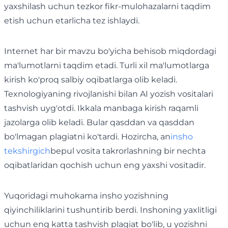
yaxshilash uchun tezkor fikr-mulohazalarni taqdim
etish uchun etarlicha tez ishlaydi.
Internet har bir mavzu bo'yicha behisob miqdordagi
ma'lumotlarni taqdim etadi. Turli xil ma'lumotlarga
kirish ko'proq salbiy oqibatlarga olib keladi.
Texnologiyaning rivojlanishi bilan AI yozish vositalari
tashvish uyg'otdi. Ikkala manbaga kirish raqamli
jazolarga olib keladi. Bular qasddan va qasddan
bo'lmagan plagiatni ko'tardi. Hozircha, an
insho
tekshirgich
bepul vosita takrorlashning bir nechta
oqibatlaridan qochish uchun eng yaxshi vositadir.
Yuqoridagi muhokama insho yozishning
qiyinchiliklarini tushuntirib berdi. Inshoning yaxlitligi
uchun eng katta tashvish plagiat bo'lib, u yozishni