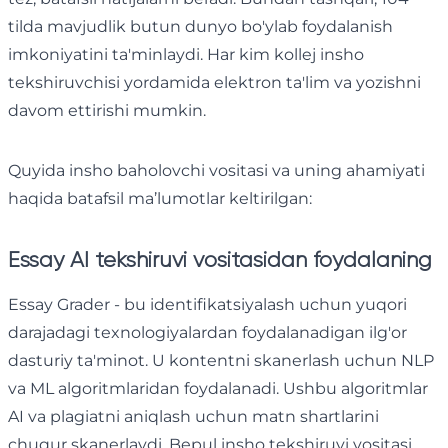
tilda mavjudlik butun dunyo bo'ylab foydalanish
imkoniyatini ta'minlaydi. Har kim kollej insho
tekshiruvchisi yordamida elektron ta'lim va yozishni
davom ettirishi mumkin.
Quyida insho baholovchi vositasi va uning ahamiyati
haqida batafsil ma’lumotlar keltirilgan:
Essay AI tekshiruvi vositasidan foydalaning
Essay Grader - bu identifikatsiyalash uchun yuqori
darajadagi texnologiyalardan foydalanadigan ilg'or
dasturiy ta'minot. U kontentni skanerlash uchun NLP
va ML algoritmlaridan foydalanadi. Ushbu algoritmlar
AI va plagiatni aniqlash uchun matn shartlarini
chuqur skanerlaydi. Bepul insho tekshiruvi vositasi