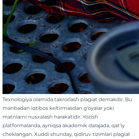
Texnologiya olamida takrorlash plagiat demakdir. Bu
manbadan iqtibos keltirmasdan g'oyalar yoki
matnlarni nusxalash harakatidir. Yozish
platformalarida, ayniqsa akademik darajada, qat'iy
cheklangan. Xuddi shunday, qidiruv tizimlari plagiat