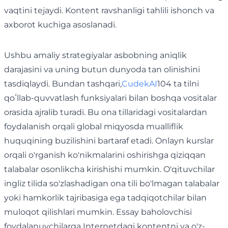
vaqtini tejaydi. Kontent ravshanligi tahlili ishonch va
axborot kuchiga asoslanadi.
Ushbu amaliy strategiyalar asbobning aniqlik
darajasini va uning butun dunyoda tan olinishini
tasdiqlaydi. Bundan tashqari,
CudekAI
104 ta tilni
qoʻllab-quvvatlash funksiyalari bilan boshqa vositalar
orasida ajralib turadi. Bu ona tillaridagi vositalardan
foydalanish orqali global miqyosda mualliflik
huquqining buzilishini bartaraf etadi. Onlayn kurslar
orqali o'rganish ko'nikmalarini oshirishga qiziqqan
talabalar osonlikcha kirishishi mumkin. O'qituvchilar
ingliz tilida so'zlashadigan ona tili bo'lmagan talabalar
yoki hamkorlik tajribasiga ega tadqiqotchilar bilan
muloqot qilishlari mumkin. Essay baholovchisi
foydalanuvchilarga Internetdagi kontentni va o'z-