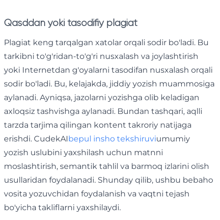
Qasddan yoki tasodifiy plagiat
Plagiat keng tarqalgan xatolar orqali sodir bo'ladi. Bu
tarkibni to'g'ridan-to'g'ri nusxalash va joylashtirish
yoki Internetdan g'oyalarni tasodifan nusxalash orqali
sodir bo'ladi. Bu, kelajakda, jiddiy yozish muammosiga
aylanadi. Ayniqsa, jazolarni yozishga olib keladigan
axloqsiz tashvishga aylanadi. Bundan tashqari, aqlli
tarzda tarjima qilingan kontent takroriy natijaga
erishdi. CudekAI
bepul insho tekshiruvi
umumiy
yozish uslubini yaxshilash uchun matnni
moslashtirish, semantik tahlil va barmoq izlarini olish
usullaridan foydalanadi. Shunday qilib, ushbu bebaho
vosita yozuvchidan foydalanish va vaqtni tejash
bo'yicha takliflarni yaxshilaydi.