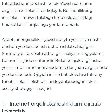
takrorlashdan qochish kerak. Yozish xatolarini
o'rganish xatolarni tasdiqlaydi. Bu muallifning
insholarni mavzu talabiga ko'ra uslublashdagi
harakatlarini farqlashga yordam beradi.
Asboblar originallikni yozish, qayta yozish va nashr
etishda yordam berish uchun ishlab chiqilgan.
Shunday qilib, vosita ortidagi amaliy strategiyalarni
tushunish juda muhimdir. Bular kelajakdagi insho
yozish muammolarini akademik darajada o'rgatishda
yordam beradi. Quyida insho baholovchisi takroriy
tarkibni oldini olish uchun foydalanadigan ikkita
asosiy strategiya mavjud:
1 - Internet orqali o'xshashliklarni ajratib
ko'rsatish