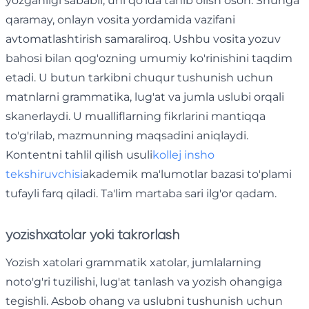
yozganligi sababli, uni qo'lda tanib olish oson. Shunga
qaramay, onlayn vosita yordamida vazifani
avtomatlashtirish samaraliroq. Ushbu vosita yozuv
bahosi bilan qog'ozning umumiy ko'rinishini taqdim
etadi. U butun tarkibni chuqur tushunish uchun
matnlarni grammatika, lug'at va jumla uslubi orqali
skanerlaydi. U mualliflarning fikrlarini mantiqqa
to'g'rilab, mazmunning maqsadini aniqlaydi.
Kontentni tahlil qilish usuli
kollej insho
tekshiruvchisi
akademik ma'lumotlar bazasi to'plami
tufayli farq qiladi. Ta'lim martaba sari ilg'or qadam.
yozish
xatolar yoki takrorlash
Yozish xatolari grammatik xatolar, jumlalarning
noto'g'ri tuzilishi, lug'at tanlash va yozish ohangiga
tegishli. Asbob ohang va uslubni tushunish uchun