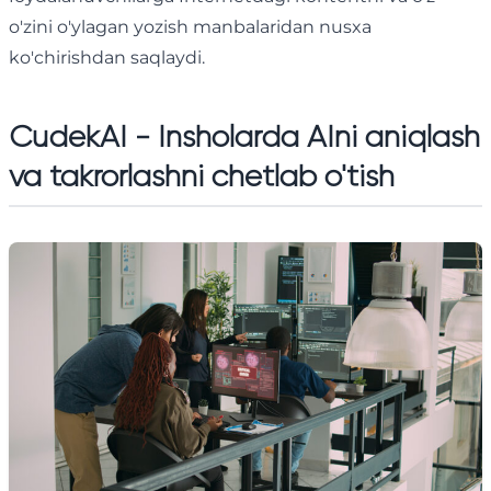
o'zini o'ylagan yozish manbalaridan nusxa
ko'chirishdan saqlaydi.
CudekAI - Insholarda AIni aniqlash
va takrorlashni chetlab o'tish