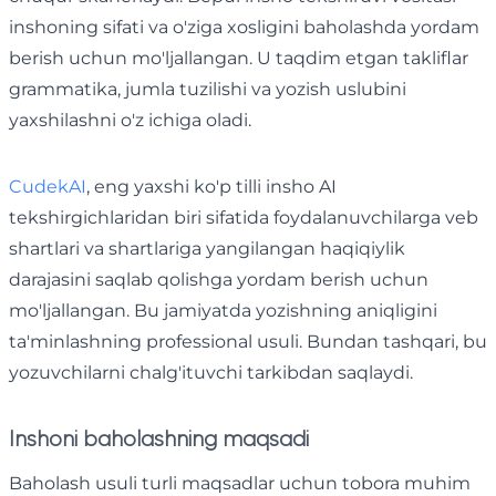
inshoning sifati va o'ziga xosligini baholashda yordam
berish uchun mo'ljallangan. U taqdim etgan takliflar
grammatika, jumla tuzilishi va yozish uslubini
yaxshilashni o'z ichiga oladi.
CudekAI
, eng yaxshi ko'p tilli insho AI
tekshirgichlaridan biri sifatida foydalanuvchilarga veb
shartlari va shartlariga yangilangan haqiqiylik
darajasini saqlab qolishga yordam berish uchun
mo'ljallangan. Bu jamiyatda yozishning aniqligini
ta'minlashning professional usuli. Bundan tashqari, bu
yozuvchilarni chalg'ituvchi tarkibdan saqlaydi.
Inshoni baholashning maqsadi
Baholash usuli turli maqsadlar uchun tobora muhim