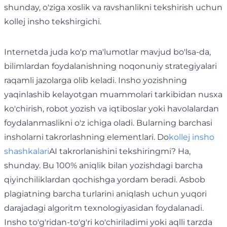
shunday, o'ziga xoslik va ravshanlikni tekshirish uchun
kollej insho tekshirgichi.
Internetda juda ko'p ma'lumotlar mavjud bo'lsa-da,
bilimlardan foydalanishning noqonuniy strategiyalari
raqamli jazolarga olib keladi. Insho yozishning
yaqinlashib kelayotgan muammolari tarkibidan nusxa
ko'chirish, robot yozish va iqtiboslar yoki havolalardan
foydalanmaslikni o'z ichiga oladi. Bularning barchasi
insholarni takrorlashning elementlari. Do
kollej insho
shashkalari
AI takrorlanishini tekshiringmi? Ha,
shunday. Bu 100% aniqlik bilan yozishdagi barcha
qiyinchiliklardan qochishga yordam beradi. Asbob
plagiatning barcha turlarini aniqlash uchun yuqori
darajadagi algoritm texnologiyasidan foydalanadi.
Insho to'g'ridan-to'g'ri ko'chiriladimi yoki aqlli tarzda