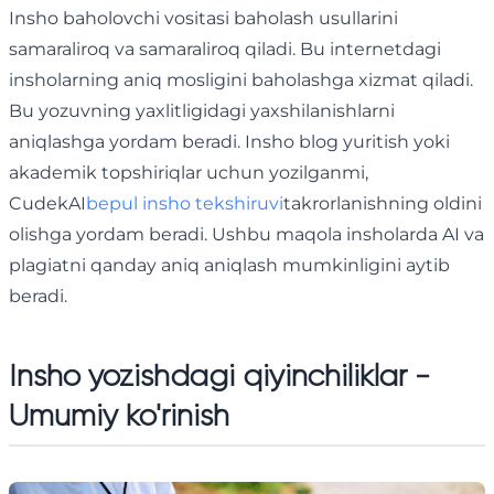
Insho baholovchi vositasi baholash usullarini
samaraliroq va samaraliroq qiladi. Bu internetdagi
insholarning aniq mosligini baholashga xizmat qiladi.
Bu yozuvning yaxlitligidagi yaxshilanishlarni
aniqlashga yordam beradi. Insho blog yuritish yoki
akademik topshiriqlar uchun yozilganmi,
CudekAI
bepul insho tekshiruvi
takrorlanishning oldini
olishga yordam beradi. Ushbu maqola insholarda AI va
plagiatni qanday aniq aniqlash mumkinligini aytib
beradi.
Insho yozishdagi qiyinchiliklar -
Umumiy ko'rinish