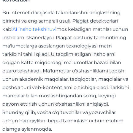
Bu internet darajasida takrorlanishni aniqlashning
birinchi va eng samarali usuli. Plagiat detektorlari
kabi
AI insho tekshiruvi
mos keladigan matnlar uchun
insholarni skanerlaydi. Plagiat dasturiy ta'minotining
ma'lumotlarga asoslangan texnologiyasi matn
tarkibini tahlil qiladi. U taqdim etilgan insholarni
o'qigan katta miqdordagi ma'lumotlar bazasi bilan
o'zaro tekshiradi. Ma'lumotlar o'xshashliklarni topish
uchun akademik maqolalar, tadqiqotlar, maqolalar va
boshqa turli veb-kontentlarni o'z ichiga oladi. Tarkibni
manbalar bilan moslashtirgandan so'ng, keyingi
davom ettirish uchun o'xshashlikni aniqlaydi.
Shunday qilib, vosita o'qituvchilar va yozuvchilar
uchun haqiqiylikni bepul ta'minlash uchun muhim
qismga aylanmoqda.