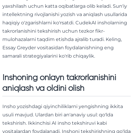
yaxshilash uchun katta oqibatlarga olib keladi. Sun'iy
intellektning rivojlanishi yozish va aniqlash usullarida
haqiqiy o'zgarishlarni ko'rsatdi. CudekAI insholarning
takrorlanishini tekshirish uchun tezkor fikr-
mulohazalarni taqdim etishda ajralib turadi. Keling,
Essay Greyder vositasidan foydalanishning eng
samarali strategiyalarini ko'rib chiqaylik.
Inshoning onlayn takrorlanishini
aniqlash va oldini olish
Insho yozishdagi qiyinchiliklarni yengishning ikkita
usuli mavjud. Ulardan biri an'anaviy usul: qo'lda
tekshirish. Ikkinchisi AI insho tekshiruvi kabi
vositalardan foydalanadi. Inshoni tekshirishning qo'lda