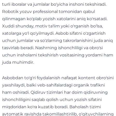
turli iboralar va jumlalar bo'yicha inshoni tekshiradi.
Robotik yozuv professional tomonidan qabul
qilinmagan ko'plab yozish xatolarini aniq ko'rsatadi.
Xuddi shunday, motiv ta'lim yoki o'rganish bo'lsa,
xatolarga yo'l qo'yilmaydi. Asbob sifatni o'zgartirish
uchun jumlalar va so'zlarning takrorlanishini juda aniq
tasvirlab beradi. Nashrning ishonchliligi va obro'si
uchun insholarni tekshirish vositasining yordami ham
juda muhimdir.
Asbobdan to'g'ri foydalanish nafaqat kontent obro'sini
yaxshilaydi, balki veb-sahifalardagi organik trafikni
ham oshiradi. Qidiruv tizimlari har doim qidiruvning
ishonchliligini saqlab qolish uchun yozish sifatini
miqdoridan ko'ra kuzatib boradi. Baholash tizimi
avtomatik ravishda takomillashtirilib, o‘qituvchilarning