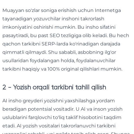
Muayyan so'zlar soniga erishish uchun Internetga
tayanadigan yozuvchilar inshoni takrorlash
imkoniyatini oshirishi mumkin. Bu insho sifatini
pasaytiradi, bu past SEO tezligiga olib keladi. Bu hech
qachon tarkibni SERP-larda ko'rinadigan darajada
qimmatli qilmaydi. Shu sababli, asbobning ilg'or
usullaridan foydalangan holda, foydalanuvchilar
tarkibni haqiqiy va 100% original qilishlari mumkin.
2 - Yozish orqali tarkibni tahlil qilish
AI insho greyderi yozishni yaxshilashga yordam
beradigan potentsial vositadir. U AI va inson yozish
uslublarini farqlovchi to'liq taklif hisobotini taqdim
etadi. AI yozish vositalari takrorlanuvchi tarkibni