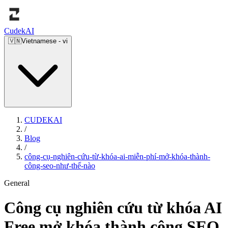
Cudek
AI
🇻🇳
Vietnamese
-
vi
CUDEKAI
/
Blog
/
công-cụ-nghiên-cứu-từ-khóa-ai-miễn-phí-mở-khóa-thành-
công-seo-như-thế-nào
General
Công cụ nghiên cứu từ khóa AI
Free mở khóa thành công SEO