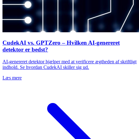
CudekAI vs. GPTZero – Hvilken AI-genereret
detektor er bedst?
AI-genereret detektor hjælper med at verificere ægtheden af skriftligt
indhold. Se hvordan CudekAI skiller sig ud.
Læs mere