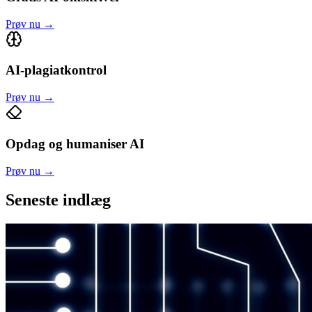
Prøv nu
→
AI-plagiatkontrol
Prøv nu
→
Opdag og humaniser AI
Prøv nu
→
Seneste indlæg