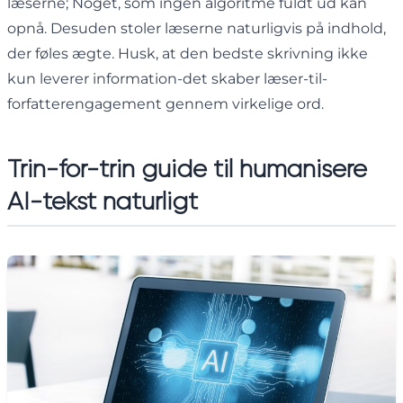
læserne; Noget, som ingen algoritme fuldt ud kan
opnå. Desuden stoler læserne naturligvis på indhold,
der føles ægte. Husk, at den bedste skrivning ikke
kun leverer information-det skaber læser-til-
forfatterengagement gennem virkelige ord.
Trin-for-trin guide til humanisere
AI-tekst naturligt