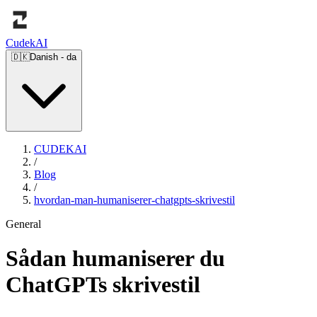
Cudek
AI
🇩🇰
Danish
-
da
CUDEKAI
/
Blog
/
hvordan-man-humaniserer-chatgpts-skrivestil
General
Sådan humaniserer du
ChatGPTs skrivestil