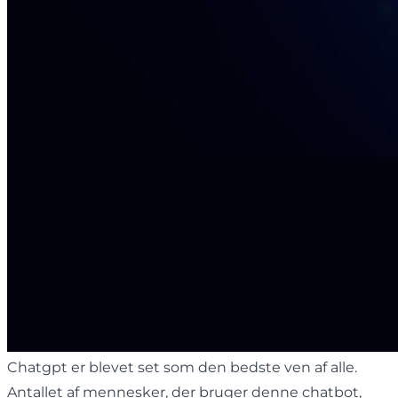
Chatgpt er blevet set som den bedste ven af ​​alle.
Antallet af mennesker, der bruger denne chatbot,