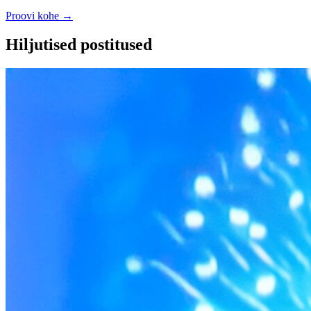
Proovi kohe
→
Hiljutised postitused