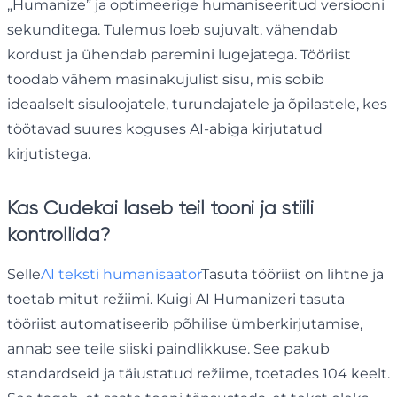
„Humanize” ja optimeerige humaniseeritud versiooni
sekunditega. Tulemus loeb sujuvalt, vähendab
kordust ja ühendab paremini lugejatega. Tööriist
toodab vähem masinakujulist sisu, mis sobib
ideaalselt sisuloojatele, turundajatele ja õpilastele, kes
töötavad suures koguses AI-abiga kirjutatud
kirjutistega.
Kas Cudekai laseb teil tooni ja stiili
kontrollida?
Selle
AI teksti humanisaator
Tasuta tööriist on lihtne ja
toetab mitut režiimi. Kuigi AI Humanizeri tasuta
tööriist automatiseerib põhilise ümberkirjutamise,
annab see teile siiski paindlikkuse. See pakub
standardseid ja täiustatud režiime, toetades 104 keelt.