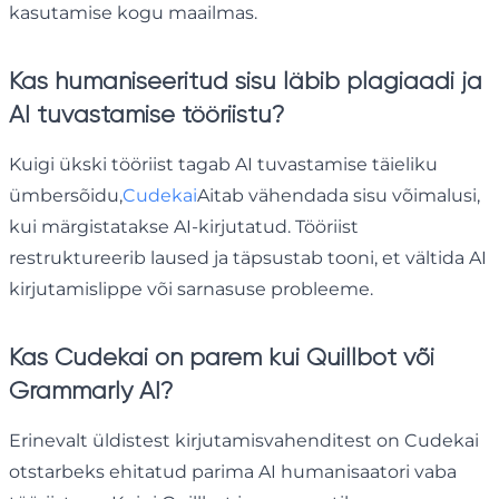
kasutamise kogu maailmas.
Kas humaniseeritud sisu läbib plagiaadi ja
AI tuvastamise tööriistu?
Kuigi ükski tööriist tagab AI tuvastamise täieliku
ümbersõidu,
Cudekai
Aitab vähendada sisu võimalusi,
kui märgistatakse AI-kirjutatud. Tööriist
restruktureerib laused ja täpsustab tooni, et vältida AI
kirjutamislippe või sarnasuse probleeme.
Kas Cudekai on parem kui Quillbot või
Grammarly AI?
Erinevalt üldistest kirjutamisvahenditest on Cudekai
otstarbeks ehitatud parima AI humanisaatori vaba