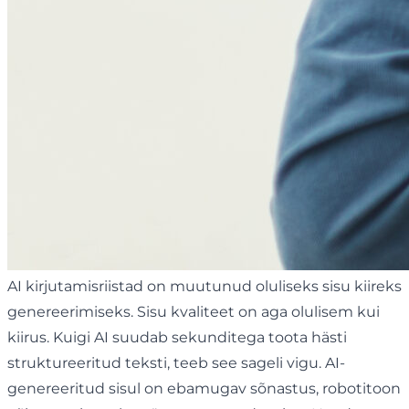
AI kirjutamisriistad on muutunud oluliseks sisu kiireks
genereerimiseks. Sisu kvaliteet on aga olulisem kui
kiirus. Kuigi AI suudab sekunditega toota hästi
struktureeritud teksti, teeb see sageli vigu. AI-
genereeritud sisul on ebamugav sõnastus, robotitoon