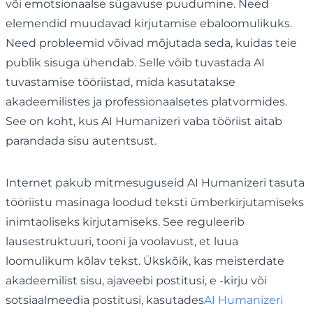
või emotsionaalse sügavuse puudumine. Need
elemendid muudavad kirjutamise ebaloomulikuks.
Need probleemid võivad mõjutada seda, kuidas teie
publik sisuga ühendab. Selle võib tuvastada AI
tuvastamise tööriistad, mida kasutatakse
akadeemilistes ja professionaalsetes platvormides.
See on koht, kus AI Humanizeri vaba tööriist aitab
parandada sisu autentsust.
Internet pakub mitmesuguseid AI Humanizeri tasuta
tööriistu masinaga loodud teksti ümberkirjutamiseks
inimtaoliseks kirjutamiseks. See reguleerib
lausestruktuuri, tooni ja voolavust, et luua
loomulikum kõlav tekst. Ükskõik, kas meisterdate
akadeemilist sisu, ajaveebi postitusi, e -kirju või
sotsiaalmeedia postitusi, kasutades
AI Humanizeri