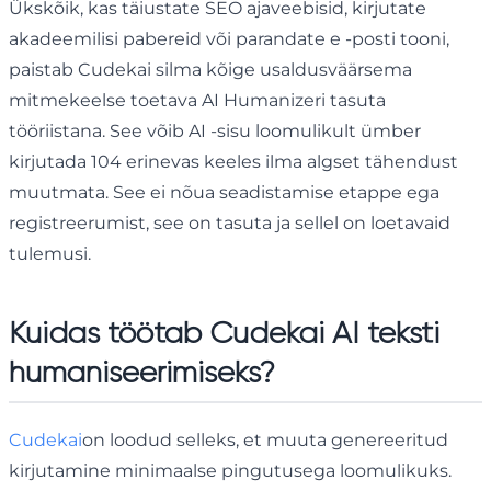
Ükskõik, kas täiustate SEO ajaveebisid, kirjutate
akadeemilisi pabereid või parandate e -posti tooni,
paistab Cudekai silma kõige usaldusväärsema
mitmekeelse toetava AI Humanizeri tasuta
tööriistana. See võib AI -sisu loomulikult ümber
kirjutada 104 erinevas keeles ilma algset tähendust
muutmata. See ei nõua seadistamise etappe ega
registreerumist, see on tasuta ja sellel on loetavaid
tulemusi.
Kuidas töötab Cudekai AI teksti
humaniseerimiseks?
Cudekai
on loodud selleks, et muuta genereeritud
kirjutamine minimaalse pingutusega loomulikuks.