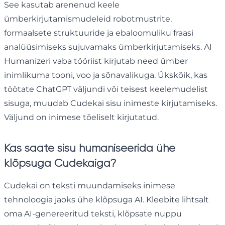
See kasutab arenenud keele
ümberkirjutamismudeleid robotmustrite,
formaalsete struktuuride ja ebaloomuliku fraasi
analüüsimiseks sujuvamaks ümberkirjutamiseks. AI
Humanizeri vaba tööriist kirjutab need ümber
inimlikuma tooni, voo ja sõnavalikuga. Ükskõik, kas
töötate ChatGPT väljundi või teisest keelemudelist
sisuga, muudab Cudekai sisu inimeste kirjutamiseks.
Väljund on inimese tõeliselt kirjutatud.
Kas saate sisu humaniseerida ühe
klõpsuga Cudekaiga?
Cudekai on teksti muundamiseks inimese
tehnoloogia jaoks ühe klõpsuga AI. Kleebite lihtsalt
oma AI-genereeritud teksti, klõpsate nuppu