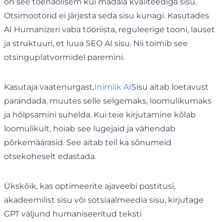
on see tõenäolisem kui madala kvaliteediga sisu.
Otsimootorid ei järjesta seda sisu kunagi. Kasutades
AI Humanizeri vaba tööriista, reguleerige tooni, lauset
ja struktuuri, et luua SEO AI sisu. Nii toimib see
otsinguplatvormidel paremini.
Kasutaja vaatenurgast,
Inimlik AI
Sisu aitab loetavust
parandada, muutes selle selgemaks, loomulikumaks
ja hõlpsamini suhelda. Kui teie kirjutamine kõlab
loomulikult, hoiab see lugejaid ja vähendab
põrkemäärasid. See aitab teil ka sõnumeid
otsekoheselt edastada.
Ükskõik, kas optimeerite ajaveebi postitusi,
akadeemilist sisu või sotsiaalmeedia sisu, kirjutage
GPT väljund humaniseeritud teksti