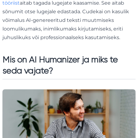
tööriist
aitab tagada lugejate kaasamise. See aitab
sõnumit otse lugejale edastada. Cudekai on kasulik
võimalus AI-genereeritud teksti muutmiseks
loomulikumaks, inimlikumaks kirjutamiseks, eriti
juhuslikuks või professionaalseks kasutamiseks.
Mis on AI Humanizer ja miks te
seda vajate?