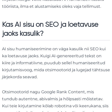
tööriista, ilma et alustamiseks oleks vaja tellimust.
Kas AI sisu on SEO ja loetavuse
jaoks kasulik?
AI sisu humaniseerimine on väga kasulik nii SEO kui
ka loetavuse jaoks. Kuigi AI-genereeritud tekst on
kiire ja informatiivne, puudub sellel humaniseeritud
kirjutamisvoog, mida otsimootorid ja lugejad tähtsuse
järjekorda seavad.
Otsimootorid nagu Google Rank Content, mis
tundub autentne, abivalmis ja hõlpsasti mõistetav.
Kui teie kirjutamine kõlab robotina või keerukana, siis