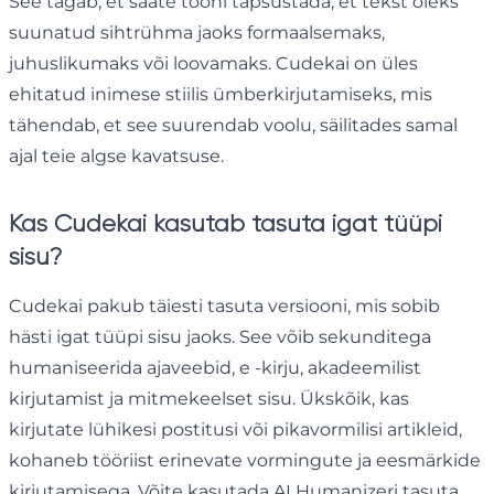
See tagab, et saate tooni täpsustada, et tekst oleks
suunatud sihtrühma jaoks formaalsemaks,
juhuslikumaks või loovamaks. Cudekai on üles
ehitatud inimese stiilis ümberkirjutamiseks, mis
tähendab, et see suurendab voolu, säilitades samal
ajal teie algse kavatsuse.
Kas Cudekai kasutab tasuta igat tüüpi
sisu?
Cudekai pakub täiesti tasuta versiooni, mis sobib
hästi igat tüüpi sisu jaoks. See võib sekunditega
humaniseerida ajaveebid, e -kirju, akadeemilist
kirjutamist ja mitmekeelset sisu. Ükskõik, kas
kirjutate lühikesi postitusi või pikavormilisi artikleid,
kohaneb tööriist erinevate vormingute ja eesmärkide
kirjutamisega. Võite kasutada AI Humanizeri tasuta