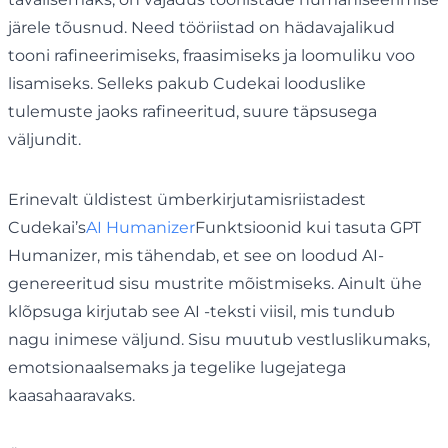
järele tõusnud. Need tööriistad on hädavajalikud
tooni rafineerimiseks, fraasimiseks ja loomuliku voo
lisamiseks. Selleks pakub Cudekai looduslike
tulemuste jaoks rafineeritud, suure täpsusega
väljundit.
Erinevalt üldistest ümberkirjutamisriistadest
Cudekai’s
AI Humanizer
Funktsioonid kui tasuta GPT
Humanizer, mis tähendab, et see on loodud AI-
genereeritud sisu mustrite mõistmiseks. Ainult ühe
klõpsuga kirjutab see AI -teksti viisil, mis tundub
nagu inimese väljund. Sisu muutub vestluslikumaks,
emotsionaalsemaks ja tegelike lugejatega
kaasahaaravaks.