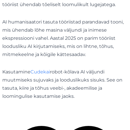
tööriist ühendab tõeliselt loomulikult lugejatega.
AI humanisaatori tasuta tööriistad parandavad tooni,
mis ühendab lõhe masina väljundi ja inimese
ekspressiooni vahel. Aastal 2025 on parim tööriist
loodusliku AI kirjutamiseks, mis on lihtne, tõhus,
mitmekeelne ja kõigile kättesaadav.
Kasutamine
Cudekai
robot-kõlava AI väljundi
muutmiseks sujuvaks ja looduslikuks sisuks. See on
tasuta, kiire ja tõhus veebi-, akadeemilise ja
loomingulise kasutamise jaoks.