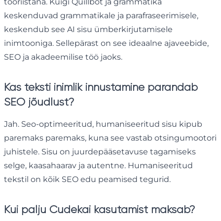
tööriistana. Kuigi Quillbot ja grammatika
keskenduvad grammatikale ja parafraseerimisele,
keskendub see AI sisu ümberkirjutamisele
inimtooniga. Sellepärast on see ideaalne ajaveebide,
SEO ja akadeemilise töö jaoks.
Kas teksti inimlik innustamine parandab
SEO jõudlust?
Jah. Seo-optimeeritud, humaniseeritud sisu kipub
paremaks paremaks, kuna see vastab otsingumootori
juhistele. Sisu on juurdepääsetavuse tagamiseks
selge, kaasahaarav ja autentne. Humaniseeritud
tekstil on kõik SEO edu peamised tegurid.
Kui palju Cudekai kasutamist maksab?