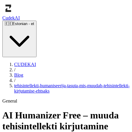
Cudek
AI
🇪🇪
Estonian
-
et
CUDEKAI
/
Blog
/
tehisintellekti-humaniseerija-tasuta-mis-muudab-tehisintellekti-
kirjutamise-ehtsaks
General
AI Humanizer Free – muuda
tehisintellekti kirjutamine