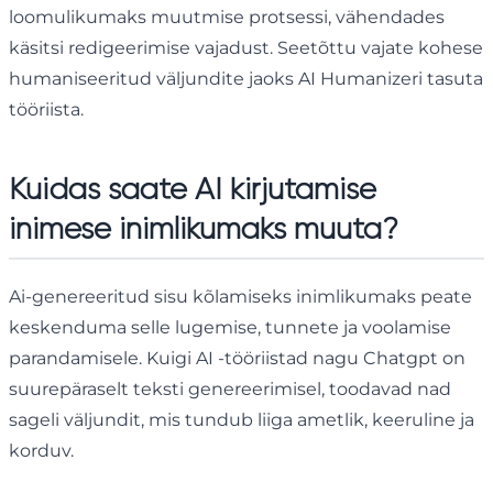
loomulikumaks muutmise protsessi, vähendades
käsitsi redigeerimise vajadust. Seetõttu vajate kohese
humaniseeritud väljundite jaoks AI Humanizeri tasuta
tööriista.
Kuidas saate AI kirjutamise
inimese inimlikumaks muuta?
Ai-genereeritud sisu kõlamiseks inimlikumaks peate
keskenduma selle lugemise, tunnete ja voolamise
parandamisele. Kuigi AI -tööriistad nagu Chatgpt on
suurepäraselt teksti genereerimisel, toodavad nad
sageli väljundit, mis tundub liiga ametlik, keeruline ja
korduv.