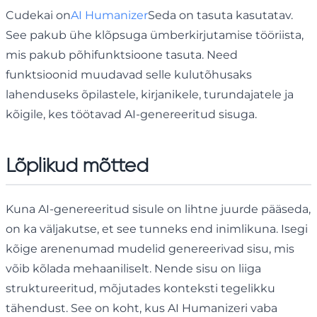
Cudekai on
AI Humanizer
Seda on tasuta kasutatav.
See pakub ühe klõpsuga ümberkirjutamise tööriista,
mis pakub põhifunktsioone tasuta. Need
funktsioonid muudavad selle kulutõhusaks
lahenduseks õpilastele, kirjanikele, turundajatele ja
kõigile, kes töötavad AI-genereeritud sisuga.
Lõplikud mõtted
Kuna AI-genereeritud sisule on lihtne juurde pääseda,
on ka väljakutse, et see tunneks end inimlikuna. Isegi
kõige arenenumad mudelid genereerivad sisu, mis
võib kõlada mehaaniliselt. Nende sisu on liiga
struktureeritud, mõjutades konteksti tegelikku
tähendust. See on koht, kus AI Humanizeri vaba