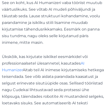
See on koht, kus AI Humanizeri vaba tööriist muutub
väärtuslikuks. See võtab AI mudeli põhiväljundi ja
täiustab seda. Lause struktuuri kohandamine, voolu
parandamine ja isikliku stiili lisamine muudab
kirjutamise tähendusrikkamaks. Eesmärk on panna
sisu tundma, nagu oleks selle kirjutanud päris
inimene, mitte masin.
Ükskõik, kas kirjutate isiklikel eesmärkidel või
professionaalsetel ülesannetel, kasutades
AI
Humanizer
Aitab teil AI inimese kirjutamiseks hetkega
teisendada. See võib aidata parandada kaasatust ja
selgust erinevate sisutüüpide osas. Sellised tööriistad
nagu Cudekai lihtsustavad seda protsessi ühe
klõpsuga, täiendades robotite AI mustandeid selgeks,
loetavaks sisuks. See automatiseerib AI teksti