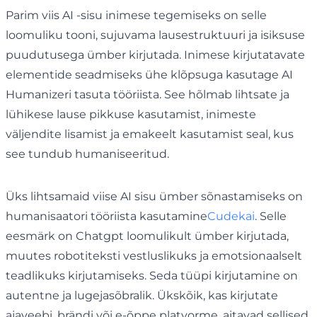
Parim viis AI -sisu inimese tegemiseks on selle
loomuliku tooni, sujuvama lausestruktuuri ja isiksuse
puudutusega ümber kirjutada. Inimese kirjutatavate
elementide seadmiseks ühe klõpsuga kasutage AI
Humanizeri tasuta tööriista. See hõlmab lihtsate ja
lühikese lause pikkuse kasutamist, inimeste
väljendite lisamist ja emakeelt kasutamist seal, kus
see tundub humaniseeritud.
Üks lihtsamaid viise AI sisu ümber sõnastamiseks on
humanisaatori tööriista kasutamine
Cudekai
. Selle
eesmärk on Chatgpt loomulikult ümber kirjutada,
muutes robotiteksti vestluslikuks ja emotsionaalselt
teadlikuks kirjutamiseks. Seda tüüpi kirjutamine on
autentne ja lugejasõbralik. Ükskõik, kas kirjutate
ajaveebi, brändi või e-õppe platvorme, aitavad sellised