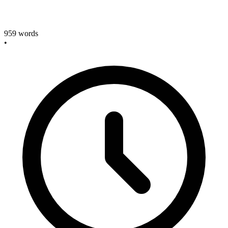
959
words
•