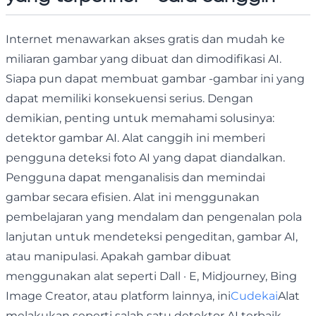
Internet menawarkan akses gratis dan mudah ke
miliaran gambar yang dibuat dan dimodifikasi AI.
Siapa pun dapat membuat gambar -gambar ini yang
dapat memiliki konsekuensi serius. Dengan
demikian, penting untuk memahami solusinya:
detektor gambar AI. Alat canggih ini memberi
pengguna deteksi foto AI yang dapat diandalkan.
Pengguna dapat menganalisis dan memindai
gambar secara efisien. Alat ini menggunakan
pembelajaran yang mendalam dan pengenalan pola
lanjutan untuk mendeteksi pengeditan, gambar AI,
atau manipulasi. Apakah gambar dibuat
menggunakan alat seperti Dall · E, Midjourney, Bing
Image Creator, atau platform lainnya, ini
Cudekai
Alat
melakukan seperti salah satu detektor AI terbaik.