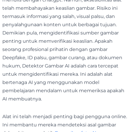
telah membahayakan keaslian gambar. Risiko ini
termasuk informasi yang salah, visual palsu, dan
penyalahgunaan konten untuk berbagai tujuan.
Demikian pula, mengidentifikasi sumber gambar
penting untuk memverifikasi keaslian. Apakah
seorang profesional prihatin dengan gambar
Deepfake, ID palsu, gambar curang, atau dokumen
hukum, Detektor Gambar AI adalah cara tercepat
untuk mengidentifikasi mereka. Ini adalah alat
bertenaga AI yang menggunakan model
pembelajaran mendalam untuk memeriksa apakah
AI membuatnya.
Alat ini telah menjadi penting bagi pengguna online.
Ini membantu mereka mendeteksi asal gambar