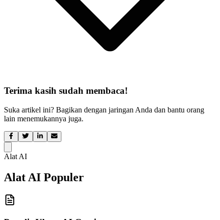
Terima kasih sudah membaca!
Suka artikel ini? Bagikan dengan jaringan Anda dan bantu orang
lain menemukannya juga.
Alat AI
Alat AI Populer