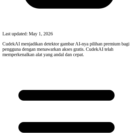
Last updated:
May 1, 2026
CudekAI menjadikan detektor gambar AI-nya pilihan premium bagi
pengguna dengan menawarkan akses gratis. CudekAI telah
memperkenalkan alat yang andal dan cepat.