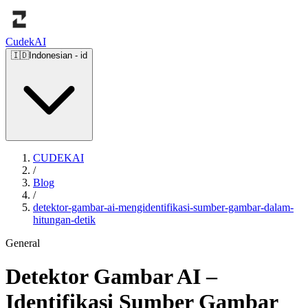
Cudek
AI
🇮🇩
Indonesian
-
id
CUDEKAI
/
Blog
/
detektor-gambar-ai-mengidentifikasi-sumber-gambar-dalam-
hitungan-detik
General
Detektor Gambar AI –
Identifikasi Sumber Gambar