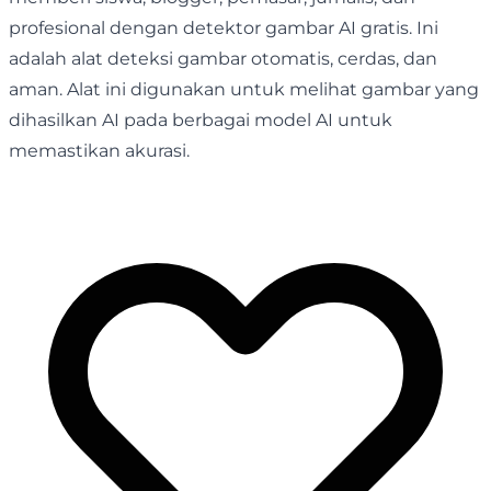
profesional dengan detektor gambar AI gratis. Ini
adalah alat deteksi gambar otomatis, cerdas, dan
aman. Alat ini digunakan untuk melihat gambar yang
dihasilkan AI pada berbagai model AI untuk
memastikan akurasi.