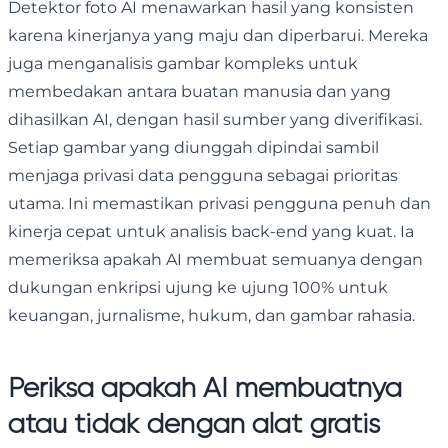
Detektor foto AI menawarkan hasil yang konsisten
karena kinerjanya yang maju dan diperbarui. Mereka
juga menganalisis gambar kompleks untuk
membedakan antara buatan manusia dan yang
dihasilkan AI, dengan hasil sumber yang diverifikasi.
Setiap gambar yang diunggah dipindai sambil
menjaga privasi data pengguna sebagai prioritas
utama. Ini memastikan privasi pengguna penuh dan
kinerja cepat untuk analisis back-end yang kuat. Ia
memeriksa apakah AI membuat semuanya dengan
dukungan enkripsi ujung ke ujung 100% untuk
keuangan, jurnalisme, hukum, dan gambar rahasia.
Periksa apakah AI membuatnya
atau tidak dengan alat gratis