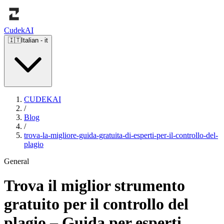
Cudek
AI
🇮🇹
Italian
-
it
CUDEKAI
/
Blog
/
trova-la-migliore-guida-gratuita-di-esperti-per-il-controllo-del-
plagio
General
Trova il miglior strumento
gratuito per il controllo del
plagio – Guida per esperti