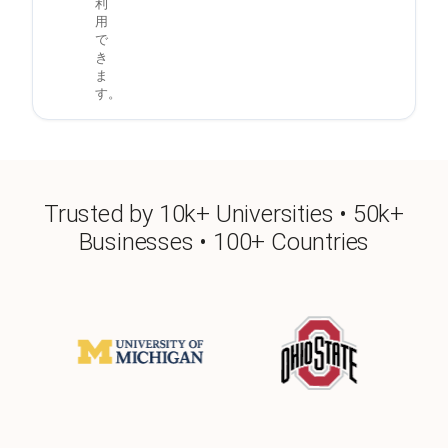
利
用
で
き
ま
す。
Trusted by 10k+ Universities • 50k+
Businesses • 100+ Countries