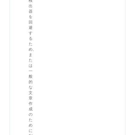
検
出
器
を
回
避
す
る
た
め、
ま
た
は
一
般
的
な
文
章
作
成
の
た
め
に