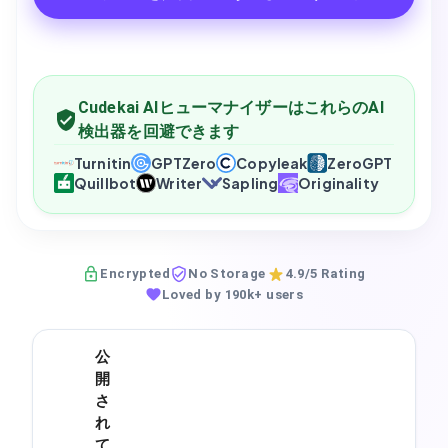
Cudekai AIヒューマナイザーはこれらのAI
検出器を回避できます
Turnitin
GPTZero
Copyleak
ZeroGPT
Quillbot
Writer
Sapling
Originality
Encrypted
No Storage
4.9/5 Rating
Loved by 190k+ users
公
開
さ
れ
て