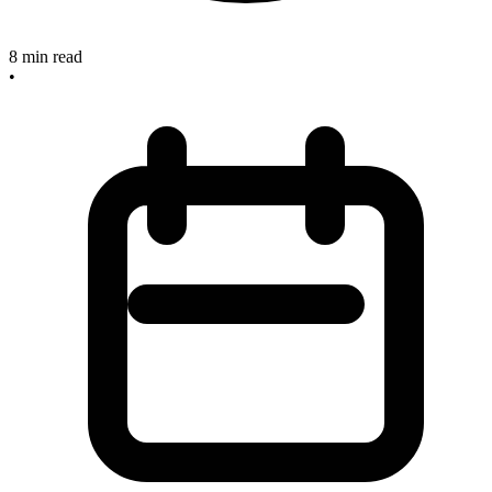
8
min read
•