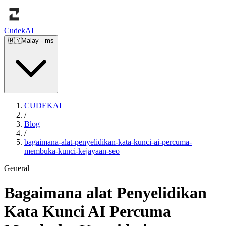
Cudek
AI
🇲🇾
Malay
-
ms
CUDEKAI
/
Blog
/
bagaimana-alat-penyelidikan-kata-kunci-ai-percuma-
membuka-kunci-kejayaan-seo
General
Bagaimana alat Penyelidikan
Kata Kunci AI Percuma