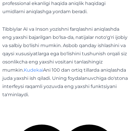
professional ekanligi haqida aniqlik haqidagi
umidlarni aniqlashga yordam beradi.
Tibbiylar AI va Inson yozishni farqlashni aniqlashda
eng yaxshi bajarilgan bo'lsa-da, natijalar noto'g'ri ijobiy
va salbiy bo'lishi mumkin. Asbob qanday ishlashini va
qaysi xususiyatlarga ega bo'lishini tushunish orqali siz
osonlikcha eng yaxshi vositani tanlashingiz
mumkin.
Kudekai
Ani 100 dan ortiq tillarda aniqlashda
juda yaxshi ish qiladi. Uning foydalanuvchiga do'stona
interfeysi raqamli yozuvda eng yaxshi funktsiyani
ta'minlaydi.