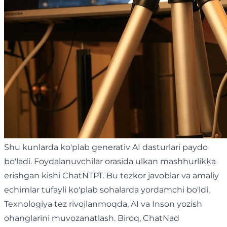
Shu kunlarda ko'plab generativ AI dasturlari paydo
bo'ladi. Foydalanuvchilar orasida ulkan mashhurlikka
erishgan kishi ChatNTPT. Bu tezkor javoblar va amaliy
echimlar tufayli ko'plab sohalarda yordamchi bo'ldi.
Texnologiya tez rivojlanmoqda, AI va Inson yozish
ohanglarini muvozanatlash. Biroq, ChatNad