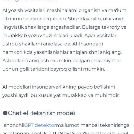
AI yozish vositalari mashinalarni o'rganish va ma'lum
til namunalariga o'rgatiladi. Shunday qilib, ular aniq
lingvistik shakllarga ergashadilar. Bularga takroriy va
murakkab yozuv tuzilmalari kiradi. Agar vositalar
ushbu shakllarni aniqlasa-da, AI-Insondagi
hamkorlikda yaxshilanishlar aniqlanishni aniqlang.
Asboblarni aniqlash mumkin bo'lgan imkoniyatlar
uchun golli tarkibni bayroq qilishi mumkin.
AI modellari insonparvarlikning paydo bo'lishini
yaxshilaydi, bu xususiyat murakkab va muhimdir.
●
Chet el-tekshirish modeli
Ishonchli
GPT detektor
ma'lumot manbai tekshirishga
asoslangan. Tool INTUT INTETS ma'lumotlarini turli xil