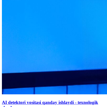
AI detektori vositasi qanday ishlaydi - texnologik