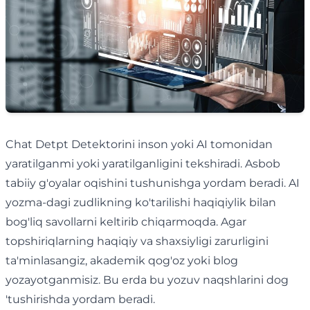
Chat Detpt Detektorini inson yoki AI tomonidan
yaratilganmi yoki yaratilganligini tekshiradi. Asbob
tabiiy g'oyalar oqishini tushunishga yordam beradi. AI
yozma-dagi zudlikning ko'tarilishi haqiqiylik bilan
bog'liq savollarni keltirib chiqarmoqda. Agar
topshiriqlarning haqiqiy va shaxsiyligi zarurligini
ta'minlasangiz, akademik qog'oz yoki blog
yozayotganmisiz. Bu erda bu yozuv naqshlarini dog
'tushirishda yordam beradi.