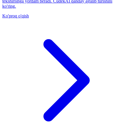
tekshirishga yordam beradi. CudekAI qanday ajralib turishini
ko'ring.
Ko'proq o'qish