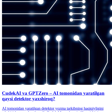
CudekAI va GPTZero – AI tomonidan yaratilgan
qaysi detektor yaxshiroq?
AI tomonidan yaratilgan detektor yozma tarkibning haqiqiyligini