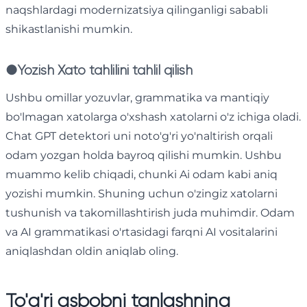
naqshlardagi modernizatsiya qilinganligi sababli
shikastlanishi mumkin.
●
Yozish Xato tahlilini tahlil qilish
Ushbu omillar yozuvlar, grammatika va mantiqiy
bo'lmagan xatolarga o'xshash xatolarni o'z ichiga oladi.
Chat GPT detektori uni noto'g'ri yo'naltirish orqali
odam yozgan holda bayroq qilishi mumkin. Ushbu
muammo kelib chiqadi, chunki Ai odam kabi aniq
yozishi mumkin. Shuning uchun o'zingiz xatolarni
tushunish va takomillashtirish juda muhimdir. Odam
va AI grammatikasi o'rtasidagi farqni AI vositalarini
aniqlashdan oldin aniqlab oling.
To'g'ri asbobni tanlashning