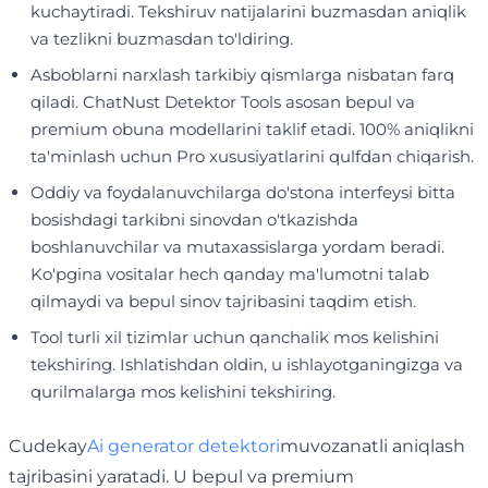
kuchaytiradi. Tekshiruv natijalarini buzmasdan aniqlik
va tezlikni buzmasdan to'ldiring.
Asboblarni narxlash tarkibiy qismlarga nisbatan farq
qiladi. ChatNust Detektor Tools asosan bepul va
premium obuna modellarini taklif etadi. 100% aniqlikni
ta'minlash uchun Pro xususiyatlarini qulfdan chiqarish.
Oddiy va foydalanuvchilarga do'stona interfeysi bitta
bosishdagi tarkibni sinovdan o'tkazishda
boshlanuvchilar va mutaxassislarga yordam beradi.
Ko'pgina vositalar hech qanday ma'lumotni talab
qilmaydi va bepul sinov tajribasini taqdim etish.
Tool turli xil tizimlar uchun qanchalik mos kelishini
tekshiring. Ishlatishdan oldin, u ishlayotganingizga va
qurilmalarga mos kelishini tekshiring.
Cudekay
Ai generator detektori
muvozanatli aniqlash
tajribasini yaratadi. U bepul va premium