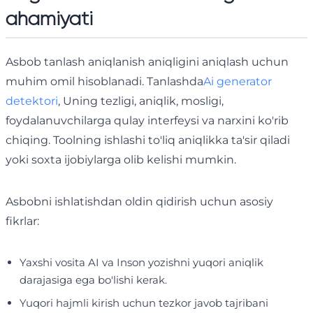
ahamiyati
Asbob tanlash aniqlanish aniqligini aniqlash uchun
muhim omil hisoblanadi. Tanlashda
Ai generator
detektori
, Uning tezligi, aniqlik, mosligi,
foydalanuvchilarga qulay interfeysi va narxini ko'rib
chiqing. Toolning ishlashi to'liq aniqlikka ta'sir qiladi
yoki soxta ijobiylarga olib kelishi mumkin.
Asbobni ishlatishdan oldin qidirish uchun asosiy
fikrlar:
Yaxshi vosita AI va Inson yozishni yuqori aniqlik
darajasiga ega bo'lishi kerak.
Yuqori hajmli kirish uchun tezkor javob tajribani