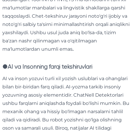
ma'lumotlar manbalari va lingvistik shakllarga qarshi
taqqoslaydi. Chet-tekshiruv jarayoni noto'g'ri ijobiy va
noto'g'ri salbiy ta'sirni minimallashtirish orqali aniqlikni
yaxshilaydi. Ushbu usul juda aniq bo'lsa-da, tizim
ba'zan nashr qilinmagan va o'qitilmagan
ma'lumotlardan unumli emas
.
●
AI va Insonning farqi tekshiruvlari
AI va inson yozuvi turli xil yozish uslublari va ohanglari
bilan bir-biridan farq qiladi. AI-yozma tarkib insoniy
yozuvning asosiy elementidir. ChatNell Detektorlari
ushbu farqlarni aniqlashda foydali bo'lishi mumkin. Bu
mexanik ohang va hissiy bo'lmagan narsalarni tahlil
qiladi va qidiradi. Bu robot yozishni qo'lga olishning
oson va samarali usuli. Biroq, natijalar AI tilidagi