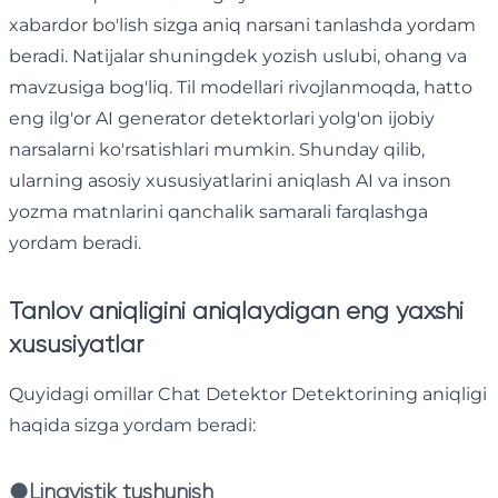
xabardor bo'lish sizga aniq narsani tanlashda yordam
beradi. Natijalar shuningdek yozish uslubi, ohang va
mavzusiga bog'liq. Til modellari rivojlanmoqda, hatto
eng ilg'or AI generator detektorlari yolg'on ijobiy
narsalarni ko'rsatishlari mumkin. Shunday qilib,
ularning asosiy xususiyatlarini aniqlash AI va inson
yozma matnlarini qanchalik samarali farqlashga
yordam beradi.
Tanlov aniqligini aniqlaydigan eng yaxshi
xususiyatlar
Quyidagi omillar Chat Detektor Detektorining aniqligi
haqida sizga yordam beradi:
●
Lingvistik tushunish