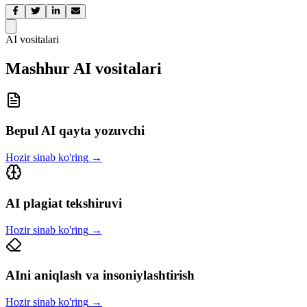
AI vositalari
Mashhur AI vositalari
Bepul AI qayta yozuvchi
Hozir sinab ko'ring
→
AI plagiat tekshiruvi
Hozir sinab ko'ring
→
AIni aniqlash va insoniylashtirish
Hozir sinab ko'ring
→