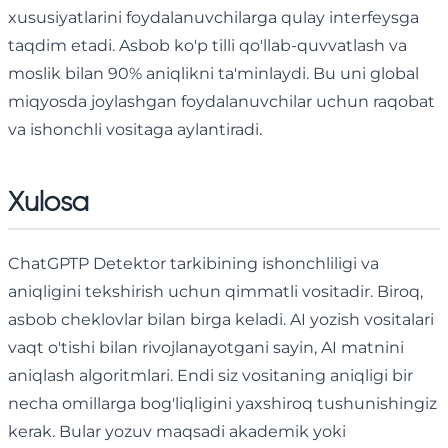
xususiyatlarini foydalanuvchilarga qulay interfeysga
taqdim etadi. Asbob ko'p tilli qo'llab-quvvatlash va
moslik bilan 90% aniqlikni ta'minlaydi. Bu uni global
miqyosda joylashgan foydalanuvchilar uchun raqobat
va ishonchli vositaga aylantiradi.
Xulosa
ChatGPTP Detektor tarkibining ishonchliligi va
aniqligini tekshirish uchun qimmatli vositadir. Biroq,
asbob cheklovlar bilan birga keladi. AI yozish vositalari
vaqt o'tishi bilan rivojlanayotgani sayin, AI matnini
aniqlash algoritmlari. Endi siz vositaning aniqligi bir
necha omillarga bog'liqligini yaxshiroq tushunishingiz
kerak. Bular yozuv maqsadi akademik yoki