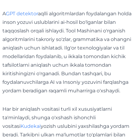
A
GPT detektor
aqlli algoritmlardan foydalangan holda
inson yozuvi uslublarini ai-hosil bo'lganlar bilan
taqqoslash orqali ishlaydi. Tool Mashinani o'rganish
algoritmlarini takroriy so'zlar, grammatika va ohangni
aniqlash uchun ishlatadi. Ilg'or texnologiyalar va til
modellaridan foydalanib, u ikkala tomondan kichik
tafsilotlarni aniqlash uchun ikkala tomondan
kiritishingizni o'rganadi. Bundan tashqari, bu
foydalanuvchilarga AI va Insoniy yozuvini farqlashga
yordam beradigan raqamli muharrirga o'xshaydi.
Har bir aniqlash vositasi turli xil xususiyatlarni
ta'minlaydi, shunga o'xshash ishonchli
vositasi
Kudekai
yozish uslubini yaxshilashga yordam
beradi. Tarkibni ulkan ma'lumotlar to'plamlari bilan