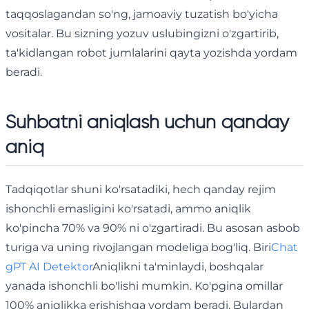
taqqoslagandan so'ng, jamoaviy tuzatish bo'yicha
vositalar. Bu sizning yozuv uslubingizni o'zgartirib,
ta'kidlangan robot jumlalarini qayta yozishda yordam
beradi.
Suhbatni aniqlash uchun qanday
aniq
Tadqiqotlar shuni ko'rsatadiki, hech qanday rejim
ishonchli emasligini ko'rsatadi, ammo aniqlik
ko'pincha 70% va 90% ni o'zgartiradi. Bu asosan asbob
turiga va uning rivojlangan modeliga bog'liq. Biri
Chat
gPT AI Detektor
Aniqlikni ta'minlaydi, boshqalar
yanada ishonchli bo'lishi mumkin. Ko'pgina omillar
100% aniqlikka erishishga yordam beradi. Bulardan