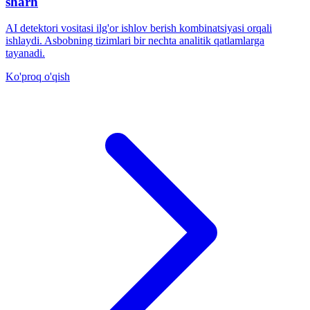
sharh
AI detektori vositasi ilg'or ishlov berish kombinatsiyasi orqali
ishlaydi. Asbobning tizimlari bir nechta analitik qatlamlarga
tayanadi.
Ko'proq o'qish