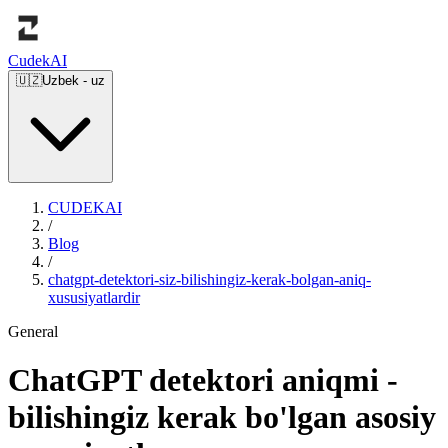
Cudek
AI
🇺🇿
Uzbek
-
uz
CUDEKAI
/
Blog
/
chatgpt-detektori-siz-bilishingiz-kerak-bolgan-aniq-
xususiyatlardir
General
ChatGPT detektori aniqmi -
bilishingiz kerak bo'lgan asosiy